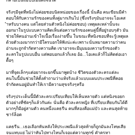
กลายเป็นแฮปปี้เอ็นดิ้งจนได้
จริงๆมีจุดที่หนิงไม่ค่อยชอบนิดหน่อยของเรื่องนี้ นั่นคือ คนเขียนมีคำ
ตอบให้กับความรักของคนทั้งคู่มากเกินไป (ซึ่งจริงๆมันอาจจะโอเคส
ำหรับบางคน แต่โดยส่วนตัวหนิงไม่ค่อยชอบ) เหตุผลเหล่านั้นจะ
ออกมาในรูปแบบความคิดเห็นต่อความรักของคนคู่นี้ที่อยู่รอบๆตัว มัน
ช่วยให้คนอ่านเข้าใจเนื้อเรื่องง่ายขึ้น ในขณะที่หนิงชอบที่จะรู้เหตุผล
ด้วยตัวเองมากกว่ามีใครบอกให้ฟังน่ะค่ะเพราะนั่นหมายความว่าคน
อ่านจะถูกจำกัดทางความคิด เขาอาจจะมีมุมมองความรักของตัว
ละครในรูปแบบอื่น แต่พอบอกแล้วก็เลย อ้อ...โอเคแล้วก็ไม่คิดต่อเอา
ดื้อๆ
มาที่จุดเล็กๆแต่อยากจะยกขึ้นมาพูดบ้าง ชีวิตของตัวละครแต่ละ
คนในนี้มันช่วยให้ตั้งคำถามว่าแท้จริงแล้วแบบแผนประเพณีที่คอ
จำกัดคนอยู่มันทำให้เรามีความสุขจริงๆหรือ
จริงๆประเด็นนี้มีตัวละครเปรียบเทียบให้เห็นหลายตัว แต่หนิงขอยก
ตัวอย่างที่ชัดๆก็แล้วกันค่ะ นั่นคือ ตัวละครหญิง ที่เปรียบเทียบกันได้ดี
มากๆก็มีอยู่สามตัว คนหนึ่งแคธรีน คนที่สองคือแม่บัว และคนสุดท้า
ชาร์ล็อต
คธรีน...เธอเลือกหันหลังให้ประเพณีแล้วสุดท้ายก็ถูกมันลงโทษเสี
จนแทบแย่ ไม่ว่าหันไปทางไหนก็เจอแต่ความทุกข์ คำครหา