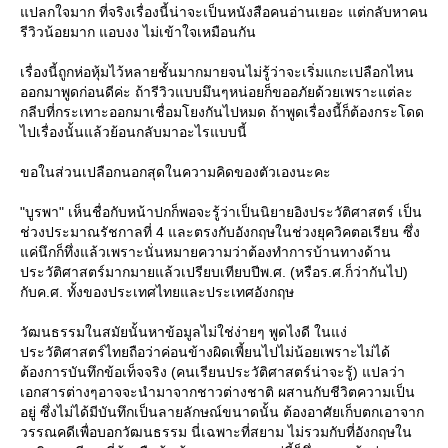
ปลกใจมาก ที่จริงเรื่องนี้น่าจะเป็นหนังสือคนอ่านเยอะ แต่กลับหาคน
รีวิวน้อยมาก แอบงง ไม่เข้าใจเหมือนกัน
เรื่องนี้ถูกห่อหุ้มไว้หลายชั้นมากมายจนไม่รู้ว่าจะเริ่มแกะเปลือกไหน
ออกมาพูดก่อนดีค่ะ ถ้ารีวิวแบบมึนๆหน่อยก็ขออภัยด้วยเพราะแต่ละ
กลีบที่กระเทาะออกมาเชื่อมโยงกันไปหมด ถ้าพูดเรื่องนี้ก็ต้องกระโดด
ไปเรื่องนั้นแล้วย้อนกลับมาอะไรแบบนี้
ขอในส่วนเปลือกนอกสุดในความคิดของตัวเองนะคะ
"บูรพา" เห็นชื่อกับหน้าปกก็พอจะรู้ว่าเป็นนิยายอิงประวัติศาสตร์ เป็น
ช่วงประมาณรัชกาลที่ 4 และตรงกับอังกฤษในช่วงยุควิคตอเรียน ซึ่ง
ค่นึกก็ทึ่งแล้วเพราะนั่นหมายความว่าต้องทำการบ้านทางด้าน
ประวัติศาสตร์มากมายแล้วเปรียบเทียบปีพ.ศ. (หรือร.ศ.ก็ว่ากันไป)
กับค.ศ. ทั้งของประเทศไทยและประเทศอังกฤษ
วัฒนธรรมในสมัยนั้นหาข้อมูลไม่ใช่ง่ายๆ พูดไงดี ในแง่
ประวัติศาสตร์ไทยถือว่าค่อนข้างผิดเพี้ยนไปไม่น้อยเพราะไม่ได้
ต้องการบันทึกข้อเท็จจริง (คนเรียนประวัติศาสตร์น่าจะรู้) แปลว่า
เอกสารต่างๆอาจจะนำมาจากชาวต่างชาติ ผสานกับชีวิตความเป็น
อยู่ ซึ่งไม่ได้มีบันทึกเป็นลายลักษณ์ขนาดนั้น ต้องอาศัยเก็บตกเอาจาก
วรรณคดีเพื่อบอกวัฒนธรรม นี่เฉพาะที่สยาม ไม่รวมกับที่อังกฤษใน