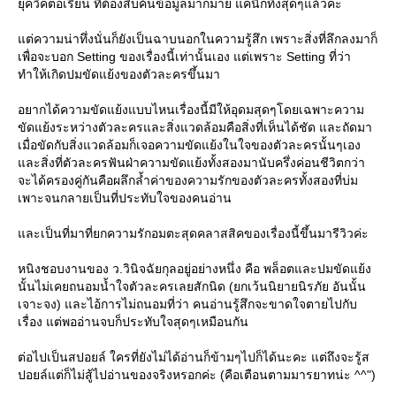
ุควิคตอเรียน ที่ต้องสืบค้นข้อมูลมากมาย แค่นี้ก็ทึ่งสุดๆแล้วค่ะ
ต่ความน่าทึ่งนั่นก็ยังเป็นฉาบนอกในความรู้สึก เพราะสิ่งที่ลึกลงมาก็
เพื่อจะบอก Setting ของเรื่องนี้เท่านั้นเอง แต่เพราะ Setting ที่ว่า
ทำให้เกิดปมขัดแย้งของตัวละครขึ้นมา
อยากได้ความขัดแย้งแบบไหนเรื่องนี้มีให้อุดมสุดๆโดยเฉพาะความ
ขัดแย้งระหว่างตัวละครและสิ่งแวดล้อมคือสิ่งที่เห็นได้ชัด และถัดมา
เมื่อขัดกับสิ่งแวดล้อมก็เจอความขัดแย้งในใจของตัวละครนั้นๆเอง
ละสิ่งที่ตัวละครฟันฝ่าความขัดแย้งทั้งสองมานับครึ่งค่อนชีวิตกว่า
จะได้ครองคู่กันคือผลึกล้ำค่าของความรักของตัวละครทั้งสองที่บ่ม
เพาะจนกลายเป็นที่ประทับใจของคนอ่าน
ละเป็นที่มาที่ยกความรักอมตะสุดคลาสสิคของเรื่องนี้ขึ้นมารีวิวค่ะ
หนิงชอบงานของ ว.วินิจฉัยกุลอยู่อย่างหนึ่ง คือ พล็อตและปมขัดแย้ง
นั้นไม่เคยถนอมน้ำใจตัวละครเลยสักนิด (ยกเว้นนิยายนิรภัย อันนั้น
เจาะจง) และไอ้การไม่ถนอมที่ว่า คนอ่านรู้สึกจะขาดใจตายไปกับ
เรื่อง แต่พออ่านจบก็ประทับใจสุดๆเหมือนกัน
ต่อไปเป็นสปอยล์ ใครที่ยังไม่ได้อ่านก็ข้ามๆไปก็ได้นะคะ แต่ถึงจะรู้ส
ปอยล์แต่ก็ไม่สู้ไปอ่านของจริงหรอกค่ะ (คือเตือนตามมารยาทน่ะ ^^")