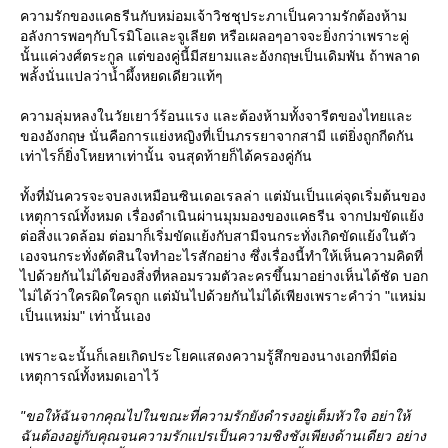
ความรักของแคธรีนกับหม่อมเจ้าวิชชุประภาเป็นความรักต้องห้าม
อลังการพอๆกับโรมิโอและจูเลียต หรือเผลอๆอาจจะยิ่งกว่าเพราะคู่
นั้นแค่วงศ์ตระกูล แต่ของคู่นี้มีสยามและอังกฤษเป็นเดิมพัน ถ้าพลาด
พลั้งนั่นแปลว่าน้ำผึ้งหยดเดียวแท้ๆ
ความลุ่มหลงในวัยเยาว์ร้อนแรง และต้องห้ามทั้งจารีตของไทยและ
ของอังกฤษ นั่นคือการแย่งหญิงที่เป็นภรรยาจากสามี แต่ยิ่งถูกกีดกัน
เท่าไรก็ยิ่งโหยหาเท่านั้น จนสุดท้ายก็ได้ครองคู่กัน
ทั้งที่มันควรจะจบลงเหมือนซินเดอเรลล่า แต่มันเป็นแค่จุดเริ่มต้นของ
เหตุการณ์ทั้งหมด เรื่องดำเนินผ่านมุมมองของแคธรีน จากปมขัดแย้ง
ต่อสิ่งแวดล้อม ต่อมาก็เริ่มขัดแย้งกับสามีจนกระทั่งเกิดขัดแย้งในตัว
เองจนกระทั่งตัดสินใจทำอะไรสักอย่าง ซึ่งเรื่องนี้ทำให้เห็นความคิดที่
ไปด้วยกันไม่ได้ของสิ่งที่หลอมรวมตัวละครขึ้นมาอย่างเห็นได้ชัด บอก
ไม่ได้ว่าใครผิดใครถูก แต่มันไปด้วยกันไม่ได้เพียงเพราะคำว่า "แหม่ม
เป็นแหม่ม" เท่านั้นเอง
เพราะฉะนั้นก็เลยเกิดประโยคแสดงความรู้สึกของนางเอกที่มีต่อ
เหตุการณ์ทั้งหมดเอาไว้
"ขอให้ฉันจากคุณไปในขณะที่ความรักยังดำรงอยู่เต็มหัวใจ อย่าให้
ฉันต้องอยู่กับคุณจนความรักแปรเป็นความชิงชังเพียงด้านเดียว อย่าง