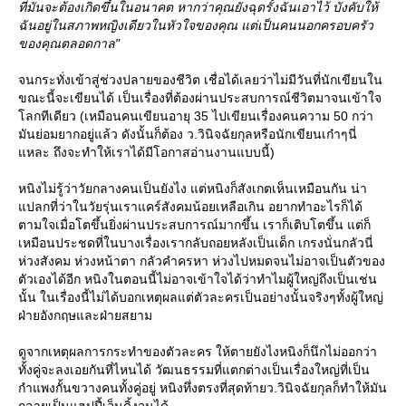
ที่มันจะต้องเกิดขึ้นในอนาคต หากว่าคุณยังฉุดรั้งฉันเอาไว้ บังคับให้
ฉันอยู่ในสภาพหญิงเดียวในหัวใจของคุณ แต่เป็นคนนอกครอบครัว
ของคุณตลอดกาล"
จนกระทั่งเข้าสู่ช่วงปลายของชีวิต เชื่อได้เลยว่าไม่มีวันที่นักเขียนใน
ขณะนี้จะเขียนได้ เป็นเรื่องที่ต้องผ่านประสบการณ์ชีวิตมาจนเข้าใจ
ลกทีเดียว (เหมือนคนเขียนอายุ 35 ไปเขียนเรื่องคนความ 50 กว่า
มันย่อมยากอยู่แล้ว ดังนั้นก็ต้อง ว.วินิจฉัยกุลหรือนักเขียนเก๋าๆนี่
หละ ถึงจะทำให้เราได้มีโอกาสอ่านงานแบบนี้)
หนิงไม่รู้ว่าวัยกลางคนเป็นยังไง แต่หนิงก็สังเกตเห็นเหมือนกัน น่า
ปลกที่ว่าในวัยรุ่นเราแคร์สังคมน้อยเหลือเกิน อยากทำอะไรก็ได้
ตามใจเมื่อโตขึ้นยิ่งผ่านประสบการณ์มากขึ้น เราก็เติบโตขึ้น แต่ก็
เหมือนประชดที่ในบางเรื่องเรากลับถอยหลังเป็นเด็ก เกรงนั่นกลัวนี่
ห่วงสังคม ห่วงหน้าตา กลัวคำครหา ห่วงไปหมดจนไม่อาจเป็นตัวของ
ตัวเองได้อีก หนิงในตอนนี้ไม่อาจเข้าใจได้ว่าทำไมผู้ใหญ่ถึงเป็นเช่น
นั้น ในเรื่องนี้ไม่ได้บอกเหตุผลแต่ตัวละครเป็นอย่างนั้นจริงๆทั้งผู้ใหญ่
ฝ่ายอังกฤษและฝ่ายสยาม
ดูจากเหตุผลการกระทำของตัวละคร ให้ตายยังไงหนิงก็นึกไม่ออกว่า
ทั้งคู่จะลงเอยกันที่ไหนได้ วัฒนธรรมที่แตกต่างเป็นเรื่องใหญ่ที่เป็น
กำแพงกั้นขวางคนทั้งคู่อยู่ หนิงทึ่งตรงที่สุดท้ายว.วินิจฉัยกุลก็ทำให้มัน