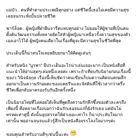
ม่บัว...คนที่ทำตามประเพณีทุกอย่าง แต่ชีวิตนี้เธอไม่เคยมีความสุข
เลยจนกระทั่งบั้นปลายชีวิต
ชาร์ล็อต...ผู้หญิงที่ฝ่าฝืนจารีตแทบทุกอย่าง ไม่ยอมให้ผู้ชายที่เป็นคน
ตั้งต้นวัฒนธรรมทั้งหลายยัดใส่หัวผู้หญิงมาเหนี่ยวรั้งความสุขของตัว
เองเอาไว้ได้ ผู้หญิงคนเดียวในเรื่องที่ดูจะมีความสุขในชีวิตที่สุด
ประเด็นนี้ก็น่าสนใจเลยหยิบยกมาให้คิดดูเล่นๆ
สำหรับหนิง "บูรพา" มีประเด็นอะไรน่าเล่นเยอะมาก เป็นหนังสือที่
นะนำให้อ่านสุดๆเล่มหนึ่งเลยค่ะ เพราะถ้าเทียบกับนิยายก่อนเรื่องนี้
ของว.วินิจฉัยกุล เรื่องนี้เห็นชัดว่าคนเขียนก็บ่มความคิดจนตกผลึก
ออกมาเป็นความรักอมตะของแคธรีนและจัสตินที่ใช้เวลากว่าครึ่ง
ชีวิตเพื่อกลับมาครองรับกันอีกครั้งหนึ่ง
เป็นนิยายไทยที่ไม่ค่อยได้เห็นที่พูดถึงความรักลึกซึ้งของตัวละครถึง
เพียงนี้ คือหลายเรื่องบอกว่าฉันรักเธอจนแก่ก็ยังรักเธอ แต่มันไม่
ทรหดเท่าคู่นี้ ดังนั้นอุปสรรคให้ฝ่าเยอะเท่าไร ก็น่าประทับใจมาก
เท่านั้น พออ่านจนจบแล้วรู้สึกเป็นหนังสือจรรโลงใจมากๆค่ะ
ขอบคุณสำหรับงานดีๆเช่นนี้นะคะ