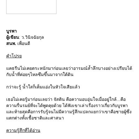
บูรพา
ผู้เขียน
: ว.วินิจฉัยกุล
สนพ.
เพื่อนดี
คำโปร
คธรีนไม่เคยตระหนักมาก่อนเลยว่าอารมณ์ล้ำลึกบางอย่างเปรียบได้
กับน้ำที่ค่อยๆไหลซึมขึ้นมาจากใต้ดิน
กว่าจะรู้ น้ำใสก็เต็มแอ่งในหัวใจเสียแล้ว
เธอไม่เคยรู้มาก่อนเลยว่า จัสติน คือความอบอุ่นใจเมื่ออยู่ใกล้...คือ
ความรื่นรมย์ที่จะได้พูดคุยด้วย ได้ฟังเขาเล่าเรื่องราวเกี่ยวกับบูรพา
ละท้ายสุดคือการรับรู้จนไม่มีความรู้สึกแปลกแยกว่าเขาคือชายผู้ซึ่ง
ตกต่างทั้งเชื้อชาติและศาสนา
ความรู้สึกที่ได้อ่าน