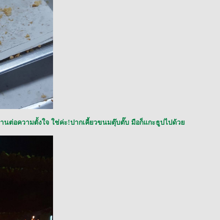
านต่อความตั้งใจ ใช่ค่ะ!ปากเคี้ยวขนมตุ๊บตั๊บ มือก็แกะธูปไปด้ว