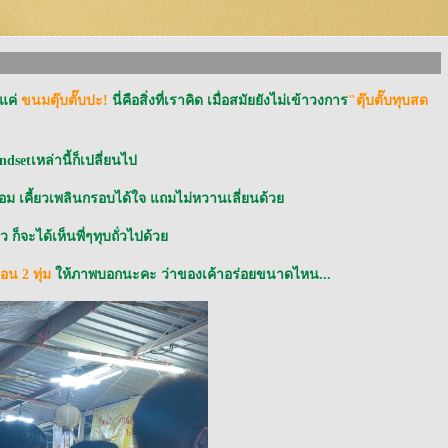
็แค่
ขนมตุ๊บตั๊บปะ!
นี่คือสิ่งที่เราคิด เมื่อสมัยยังไม่เข้าวงการ
"ตุ๊บตั๊บทุบสด
dsetเหล่านี้ก็เปลี่ยนไป
จะหอม เคี้ยวเพลินกรอบได้ใจ แถมไม่หวานเลี่ยนด้ว
ก็จะได้เห็นพี่ๆทุบถั่วไปด้ว
ตอน 2 ทุ่ม
ห้ภาพบอกนะคะ ว่าของเค้าอร่อยขนาดไหน...