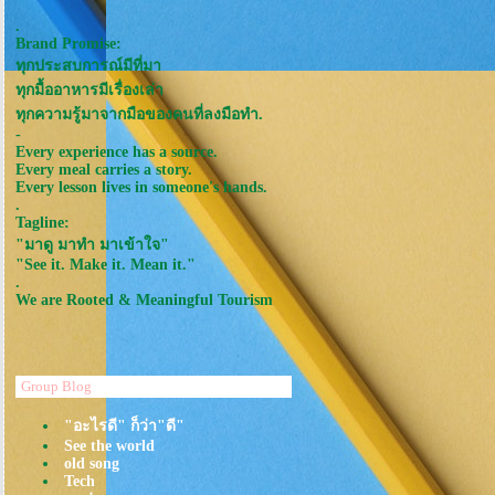
.
Brand Promise:
ทุกประสบการณ์มีที่มา
ทุกมื้ออาหารมีเรื่องเล่า
ทุกความรู้มาจากมือของคนที่ลงมือทำ.
-
Every experience has a source.
Every meal carries a story.
Every lesson lives in someone's hands.
.
Tagline:
"มาดู มาทำ มาเข้าใจ"
"See it. Make it. Mean it."
.
We are Rooted & Meaningful Tourism
Group Blog
"อะไรดี" ก็ว่า"ดี"
See the world
old song
Tech