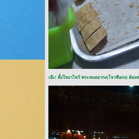
เอ๊ะ! ตั้งใจมาไหว้ พระหมออากง(โจวซือกง) ต้องส