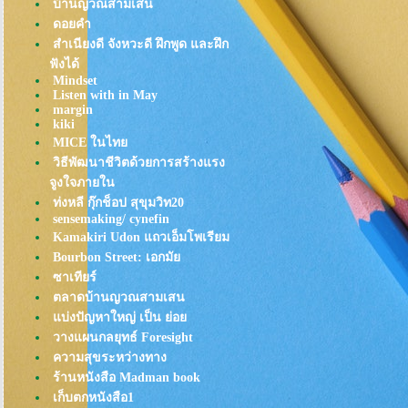
บ้านญวณสามเสน
Kobe Tonteki : คารวะในความ
ดอยคำ
อร่อยของหมูราดซอส
สำเนียงดี จังหวะดี ฝึกพูด และฝึก
ตะลุยแพร่งนรา รอบ2
ฟังได้
Ohachi Butadon หมูย่างเตาถ่าน ที่
Mindset
Listen with in May
ซ่อนตัวบนลิโด้ (สยาม)
margin
กุยช่าย ตอกไข่ (ขอปันใจจาก
kiki
กุยช่าย ตลาดพลูแปปนึง)
MICE ในไท
ขนมฝรั่งกุฎีจีน สดๆอุ่นๆกรุ่นๆ
วิธีพัฒนาชีวิตด้วยการสร้างแรง
จาก"เตา"
จูงใจภายใน
Henryfry: ไก่ทอดในตำนาน รอ
ท่งหลี กุ๊กช็อป สุขุมวิท20
คอยมานาน กว่าจะได้กิน
sensemaking/ cynefin
Kamakiri Udon แถวเอ็มโพเรียม
"ข้าวต้มกระดูกหมู" เยาวราช
Bourbon Street: เอกมั
Tonkatsu TOKU (ทงคัตสึ อร่อ
ซาเทียร์
ขั้นสุด!)
ตลาดบ้านญวณสามเสน
เท๊กซัส สุกี้: ไม่อ้วนได้ไง อร่อ
บ่งปัญหาใหญ่ เป็น ย่อ
ขนาดนี้!
วางแผนกลยุทธ์ Foresight
ดับร้อน ย้อมใจ ด้วย ไอศครีม"ร้าน
ความสุขระหว่างทาง
อำนวย"
ร้านหนังสือ Madman book
ที่สุดของ "ต้มเลือดหมู":
เก็บตกหนังสือ1
สุขุมวิท23