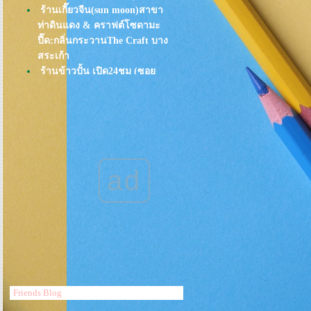
ร้านเกี๊ยวจีน(sun moon)สาขา
ท่าดินแดง & คราฟต์โซดามะ
ปี๊ด:กลิ่นกระวานThe Craft บาง
สระเก้า
ร้านข้าวปั้น เปิด24ชม (ซอ
พร้อมมิตร สุขุมวิท39) อร่อยยันซุปมิ
ซะ
ขอไป ก็จัดให้ "อาหารตามธาตุ
เรือน"@ Slow Life บางกอก
อยากให้ทุกวันเป็น "วันสุข"(ร้านมิ
ชลินที่"พัทยา")
ad
EAT อาหารพม่า ที่ร้านKalyana
อุไร ห่านพะโล้: กินกลางวัน อิ่มยัน
เย็น
ก๋วยจั๋บมิสเตอรโจ ที่ One Bangkok
: อยากพลีชีพเมื่อไ้ด้อีท "หมูกรอบ":
อาหารพม่า ในวันที่"ฝนตก"
พ.ศ 2568 โลก"ข้าวมันไก่"ของคุณ
จะเปลี่ยนไป: ร้านข้าวมันไก่ไห
Friends Blog
หน่ำหนั่ง