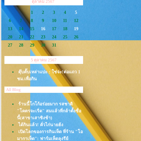
<<
>>
ตุลาคม 2567
1
2
3
4
5
6
7
8
9
10
11
12
13
14
15
16
17
18
19
20
21
22
23
24
25
26
27
28
29
30
31
5 ตุลาคม 2567
ตุ๊บตั๊บเหล่าแปะ : ใช่จ่ะ!ต่อแถว 1
ชม.เพื่อกิน
All Blog
ร้านนี้โกโก้อร่อยมาก รสชาติ
"โคตรจะเริ่ด" สมแล้วที่กล้าตั้งชื่อ
นี้(สาขาเสาชิงช้า)
ได้กินแล้ว! คั่วไก่นายฮ้ง
เปิดโลกของการกินเห็ด ที่ร้าน "โอ
มากาเห็ด": ฟาร์มเห็ดลุงรีย์