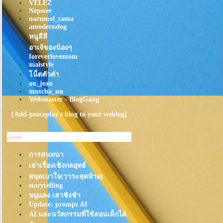
VELEZ
อาหาร"ไทใหญ่" ก็อร่อยเหมือนกัน
Nepster
นะ
narumol_tama
จะไปกิน"ขนมจีนไหหลำเจ๊วาเจ๊
amoderndog
หย่ง" แต่ได้เจอร้านในตำนานเพิ่ม
หนูลีลี
"คั่วไก่นายฮ้ง"
อาเจ้ของน้องๆ
foreverlovemom
ถ้า "คุณเกิดมาเพื่อจะกิน" คุณ
maistyle
เหมาะกับร้านนี้!!!"Kurathai
น็ตตัวดำ
Shokudo"(เครื่องเคียงไม่อั้น)
au_jean
Nagiya: อร่อยสิบ สิบ สิบ
mutcha_nu
Webmaster - BlogGang
จ๊กบรรทัดทองในตำนาน
(จรัสเมืองเจ้าเก่า)
[Add peaceplay's blog to your weblog]
ข้าวอบ”ปูวาตาริ”หม้อหิน ที่เพื่อน
รอกินมาครบ 1 ปี: Miharu
Link
กินทุุกอย่างจาก "ต้นตาลโตนด"
การสนทนา
ที่"ชุมชนบ้านไร่กร่าง" , "ชุนชน
เล่าเรื่องเชิงกลยุทธ์
ถ้ำรงค์" , "สวนตาลลุงถนอม"
สมุดเบาใจ(วาระสุดท้าย)
@เพชรบุรี
storytelling
ช่ค่ะ! กินข้าวผัดอเมริกัน
หมูแดง เสาชิงช้า
ที่"เยาวราช"(เล่าซ่งเฮง)
Update: prompt AI
ตุ๊บตั๊บเหล่าแปะ : ใช่จ่ะ!ต่อแถว 1
AI และนวัตกรรมที่ใช้สอนเด็กได้
ชม.เพื่อกิน