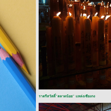
ราตรีสวัสดิ์"ตลาดน้อย" แหล่งเซียงกง