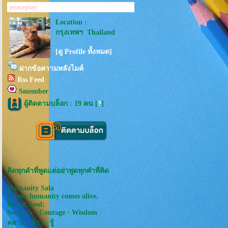
peaceplay
Location :
กรุงเทพฯ Thailand
[ดู Profile ทั้งหมด]
ฝากข้อความหลังไมค์
Rss Feed
Smember
ผู้ติดตามบล็อก : 19 คน [
?
]
คิดทุกคำที่พูดแต่อย่าพูดทุกคำที่คิด
Humanity Sala
Where humanity comes alive.
Brand Soul:
Serenity · Courage · Wisdom
คลาย · ก้าว · รู้