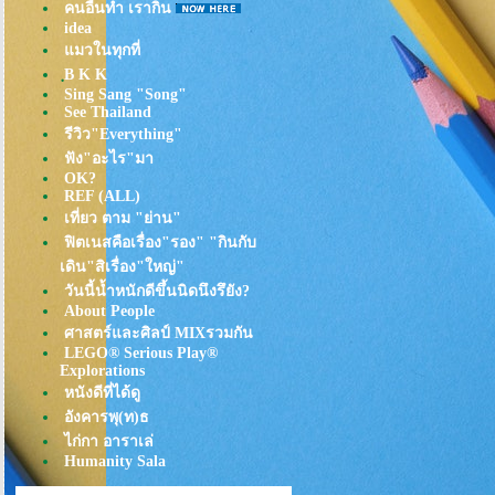
คนอื่นทำ เรากิน
idea
มวในทุกที่
ฺB K K
Sing Sang "Song"
See Thailand
รีวิว"Everything"
ฟัง"อะไร"มา
OK?
REF (ALL)
เที่ยว ตาม "ย่าน"
ฟิตเนสคือเรื่อง"รอง" "กินกับ
เดิน"สิเรื่อง"ใหญ่"
วันนี้น้ำหนักดีขึ้นนิดนึงรึยัง?
About People
ศาสตร์และศิลป์ MIXรวมกัน
LEGO® Serious Play®
Explorations
หนังดีที่ได้ดู
อังคารพุ(ท)ธ
ไก่กา อาราเล่
Humanity Sala