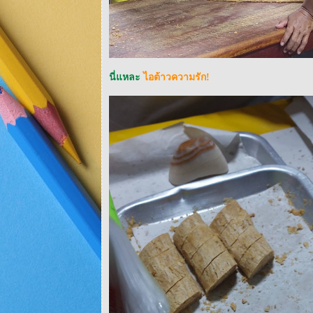
นี่แหละ
ไอต้าวความรัก!