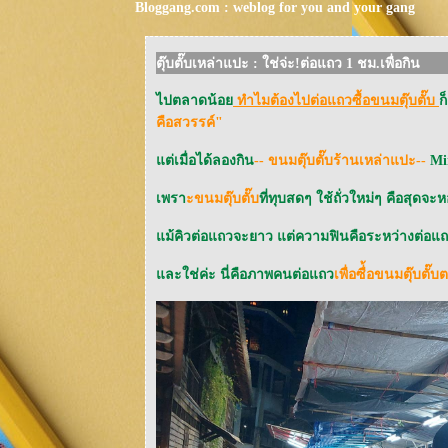
Bloggang.com : weblog for you and your gang
ตุ๊บตั๊บเหล่าแปะ : ใช่จ่ะ!ต่อแถว 1 ชม.เพื่อกิน
ไปตลาดน้อ
ทำไมต้องไปต่อแถวซื้อขนมตุ๊บตั๊บ
ก
คือสวรรค์"
ต่เมื่อได้ลองกิน
-- ขนมตุ๊บตั๊บร้านเหล่าแปะ--
Min
เพรา
ะขนมตุ๊บตั๊บ
ที่ทุบสดๆ ใช้ถั่วใหม่ๆ คือสุด
ม้คิวต่อแถวจะยาว แต่ความฟินคือระหว่างต่อแถว 
ละใช่ค่ะ นี่คือภาพคนต่อแถว
เพื่อซื่้อขนมตุ๊บตั๊บ