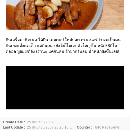
กินเสร็จมาฟิตเนส ได้ยิน เมมเบอร์ใหม่บอกเทรนเนอร์ว่า ผมเป็นคน
กินเยอะตั้งแต่เด็ก แต่กินเยอะยังไงก็ไม่เคยตัวใหญ่ขึ้น หนัก58กิโล
ตลอด หูยยย!ดีจัง เรานะ แค่กินลม อ้าปากรับลม น้ำหนักยังขึ้นเลย!
Create Date :
25 กันยายน 2567
Last Update :
25 กันยายน 2567 23:25:16 น.
Counter :
846 Pageviews.