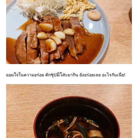
ซุปมิโสะ
อมใจในความอร่อย ตัก
มากิน ยังอร่อยเลย อะไรกันเนี่ย!