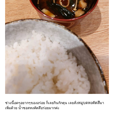
หมูบดทงคัตสึ
ช่วงนี้อดๆอยากๆของอร่อย ก็เลยกินกักตุน เลยสั่ง
มา
เพิ่มด้วย น้ำซอสทงคัตสึอร่อยมากค่ะ