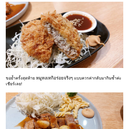
หมูทงเทกิอร่อยจริงๆ
ขอย้ำครั้งสุดท้า
บบควรค่ากลับมากินซ้ำค่ะ
เชียร์เลย!