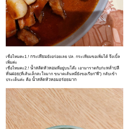
กระเทียม
เชื่อไหมคะ1.!
ังอร่อยเลย ปล. กระเทียมขอเพิ่มได้ จึงเบิ้ล
เพิ่มค่ะ
น้ำสลัดหัวหอม
กะหล่ำปลี
เชื่อไหมคะ2.!
ที่อยู่บนโต๊ะ เอามาราดกับ
หั่นฝอ
(ที่เส้นเล็กสะใจมาก ขนาดเส้นหมี่ยังขอเรียก"พี่") กลับเข้า
น้ำสลัดหัวหอมอร่อยมาก
ประเด็นค่ะ คือ