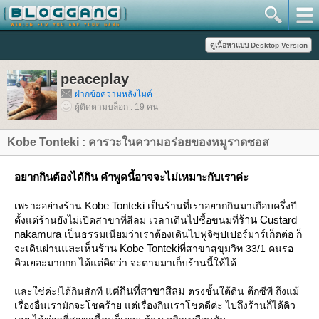
peaceplay
ฝากข้อความหลังไมค์
ผู้ติดตามบล็อก : 19 คน
Kobe Tonteki : คารวะในความอร่อยของหมูราดซอส
อยากกินต้องได้กิน คำพูดนี้อาจจะไม่เหมาะกับเราค่ะ
Kobe Tonteki
เพราะอย่างร้าน
เป็นร้านที่เราอยากกินมาเกือบครึ่งปี
ร้าน Custard
ตั้งแต่ร้านยังไม่เปิดสาขาที่สีลม เวลาเดินไปซื้อขนมที่
nakamura
เป็นธรรมเนียมว่าเราต้องเดินไปฟูจิซุปเปอร์มาร์เก็ตต่อ ก็
ละเห็นร้าน Kobe Tonteki
จะเดินผ่าน
ที่สาขาสุขุมวิท 33/1 คนรอ
คิวเยอะมากกก ได้แต่คิดว่า จะตามมาเก็บร้านนี้ให้ได้
ต่กินที่สาขาสีลม
ละใช่ค่ะ!ได้กินสักที
ตรงชั้นใต้ดิน ตึกซีพี ถึงแม้
เรื่องอื่นเรามักจะโชคร้าย แต่เรื่องกินเราโชคดีค่ะ ไปถึงร้านก็ได้คิว