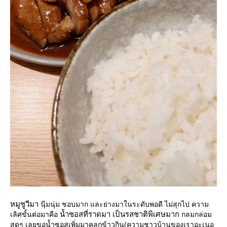
หมูซูวีมา
นุ๊มนุ่ม ชอบมาก และย่างมาในระดับพอดี ไม่สุกไป ความ
น้ำซอสที่ราดมา เป็นรสชาติพิเศษมาก
เลิศขั้นต่อมาคือ
กลมกล่อม
สุดๆ เลยขอน้ำซอสเพิ่มมาคลุกข้าวกิน(ความชาวบ้านของเราอะเนอ