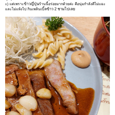
ข้าวญี่ปุ่น
ะ) แต่เพราะ
ร้านนี้อร่อยมากด้วยค่ะ คือนุ่มกำลังดีไม่แฉะ
เบิ้ลข้าว 2 ชามไปเล
ละไม่แห้งไป กินเพลิน