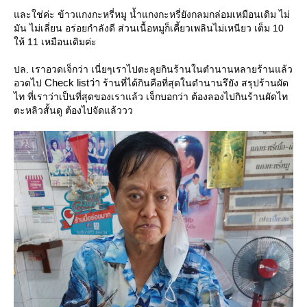
ละใช่ค่ะ ข้าวแกงกะหรี่หมู น้ำแกงกะหรี่ยังกลมกล่อมเหมือนเดิม ไม่
มัน ไม่เลี่ยน อร่อยกำลังดี ส่วนเนื้อหมูก็เคี้ยวเพลินไม่เหนียว เต็ม 10
ห้ 11 เหมือนเดิมค่ะ
ปล. เราอวดเจ็กว่า เนี่ยๆเราไปตะลุยกินร้านในตำนานหลายร้านแล้ว
Check listว่า
อวดไป
ร้านที่ได้กินคือที่สุดในตำนานรึยัง สรุปร้านผัด
ไท ที่เราว่าเป็นที่สุดของเราแล้ว เจ็กบอกว่า ต้องลองไปกินร้านผัดไท
ตะหลิวสั้นดู ต้องไปจัดแล้ววว