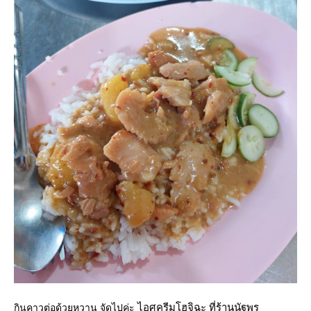
ไอศครีมโฮจิฉะ ที่ร้านนัฐพร
กินคาวต่อด้วยหวาน จัดไปค่ะ