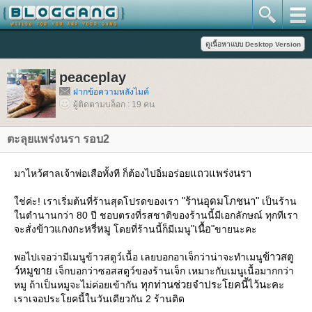
peaceplay
ฝากข้อความหลังไมค์
ผู้ติดตามบล็อก : 19 คน
ตะลุยแพร่งนรา รอบ2
ถวแพร่งนรา
มาไหว้ศาลเจ้าพ่อเสือทั้งที ก็ต้องไปอิ่มอร่อ
"ร้านอุดมโภชนา"
ช่ค่ะ! เราเริ่มต้นที่ร้านสุดโปรดของเรา
เป็นร้าน
นตำนานกว่า 80 ปี ชอบตรงที่รสชาติของร้านนี้มีเอกลักษณ์ ทุกทีเรา
ข้าวแกงกะหรี่หมู
"เนื้อ"
จะสั่ง
ดยที่ร้านนี้ก็มีเมนู
ขายนะคะ
ข้าวสตู
พอไปเจอว่ามีเมนูข้าวสตูว์เนื้อ เลยบอกอาเจ็กว่าน่าจะทำเมนู
ว์หมูขา
เจ็กบอกว่าซอสสตูว์ของร้านเจ็ก เหมาะกับเมนูเนื้อมากกว่า
ทุกท่านช่วยจำประโยคนี้ไว้นะคะ
หมู ถ้าเป็นหมูจะไม่ค่อยเข้ากัน
เราเจอประโยคนี้ในวันเดียวกัน 2 ร้านติด