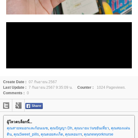
Create Date :
07 กันยายน 2567
Last Update :
7 กันยายน 2567 9:35:09 น.
Counter :
1024 Pageviews.
Comments :
0
ผู้โหวตบล็อกนี้...
คุณสายหมอกและก้อนเมฆ
,
คุณปัญญา Dh
,
คุณนายแว่นขยันเที่ยว
,
คุณสองแผ่น
ดิน
,
คุณSweet_pills
,
คุณดอยสะเก็ด
,
คุณหอมกร
,
คุณnewyorknurse