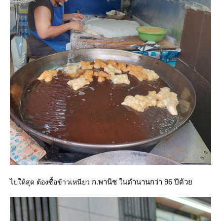
ก.พานิช ในตำนานกว่า 96 ปีด้ว
ไปให้สุด ต้องซื้อข้าวเหนียว