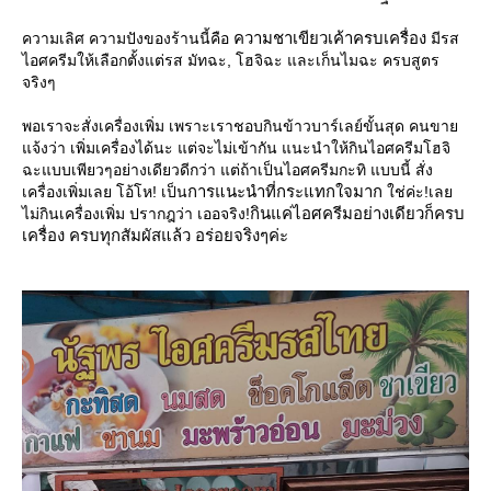
ความชาเขียวเค้าครบเครื่อง
ความเลิศ ความปังของร้านนี้คือ
มีรส
ไอศครีมให้เลือกตั้งแต่รส มัทฉะ, โฮจิฉะ และเก็นไมฉะ ครบสูตร
จริงๆ
พอเราจะสั่งเครื่องเพิ่ม เพราะเราชอบกินข้าวบาร์เลย์ขั้นสุด คนขา
จ้งว่า เพิ่มเครื่องได้นะ แต่จะไม่เข้ากัน แนะนำให้กินไอศครีมโฮจิ
ฉะแบบเพียวๆอย่างเดียวดีกว่า แต่ถ้าเป็นไอศครีมกะทิ แบบนี้ สั่ง
การแนะนำที่กระแทกใจมาก
เครื่องเพิ่มเลย โอ้โห! เป็น
ช่ค่ะ!เล
กินแค่ไอศครีมอย่างเดียวก็ครบ
ไม่กินเครื่องเพิ่ม ปรากฎว่า เออจริง!
เครื่อง ครบทุกสัมผัสแล้ว อร่อยจริงๆค่ะ