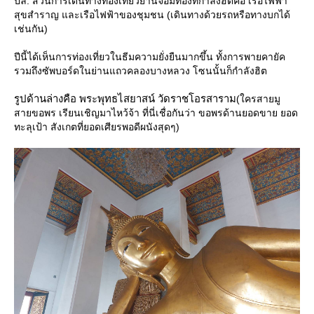
ปล. ส่วนการเดินทางท่องเที่ยวย่านจอมทองที่กำลังฮิตคือ เรือไฟฟ้า
สุขสำราญ และเรือไฟฟ้าของชุมชน (เดินทางด้วยรถหรือทางบกได้
เช่นกัน)
ปีนี้ได้เห็นการท่องเที่ยวในธีมความยั่งยืนมากขึ้น ทั้งการพายคายัค
รวมถึงซัพบอร์ดในย่านแถวคลองบางหลวง โซนนั้นก็กำลังฮิต
รูปด้านล่างคือ พระพุทธไสยาสน์ วัดราชโอรสาราม
(ใครสายมู
สายขอพร เรียนเชิญมาไหว้จ้า ที่นี่เชื่อกันว่า ขอพรด้านยอดขาย ยอด
ทะลุเป้า สังเกตที่ยอดเศียรพอดีผนังสุดๆ)