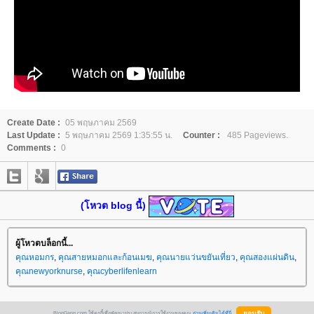
Create Date :
05 พฤษภาคม 2569
Last Update :
5 พฤษภาคม 2569 1:35:55 น.
Counter :
485 Pageviews.
Comments :
0
(โหวต blog นี้)
ผู้โหวตบล็อกนี้...
คุณหอมกร
,
คุณสายหมอกและก้อนเมฆ
,
คุณนายแว่นขยันเที่ยว
,
คุณสองแผ่นดิน
,
คุณnewyorknurse
,
คุณcyberlifenlearn
BlogGang.com ใช้คุกกี้เพื่อพัฒนาประสบการณ์การใช้งานของคุณ
อ่านเพิ่มเติมได้ที่นี่