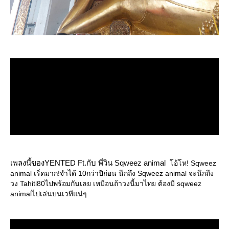
เพลงนี้ของYENTED Ft.กับ พี่วิน Sqweez animal
อ้โห! Sqweez
animal เริ่ดมาก!จำได้ 10กว่าปีก่อน นึกถึง Sqweez animal จะนึกถึง
วง Tahiti80ไปพร้อมกันเลย เหมือนถ้าวงนี้มาไทย ต้องมี sqweez
animalไปเล่นบนเวทีแน่ๆ