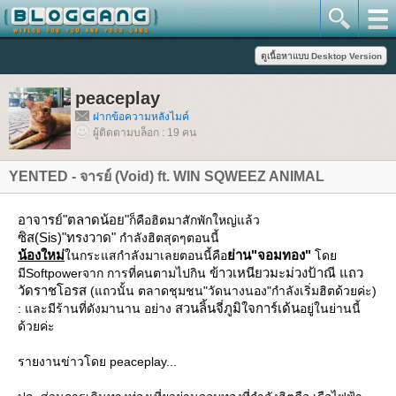
peaceplay
ฝากข้อความหลังไมค์
ผู้ติดตามบล็อก : 19 คน
YENTED - จารย์ (Void) ft. WIN SQWEEZ ANIMAL
อาจารย์
"ตลาดน้อย"
ก็คือฮิตมาสักพักใหญ่แล้ว
ซิส(Sis)
"ทรงวาด"
กำลังฮิตสุดๆตอนนี้
น้องใหม่
่าน"จอมทอง"
นกระแสกำลังมาเลยตอนนี้คือ
ด
ข้าวเหนียวมะม่วงป้าณี แถว
มีSoftpowerจาก การที่คนตามไปกิน
วัดราชโอรส
(แถวนั้น ตลาดชุมชน"วัดนางนอง"กำลังเริ่มฮิตด้วยค่ะ)
สวนลิ้นจี่ภูมิใจการ์เด้น
: และมีร้านที่ดังมานาน อย่าง
อยู่ในย่านนี้
ด้วยค่ะ
รายงานข่าวโดย peaceplay...