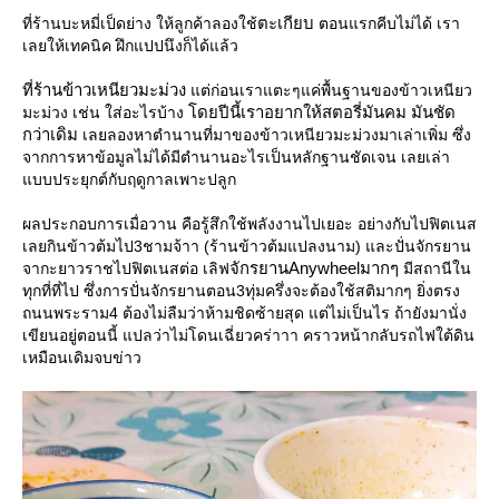
ตะเกียบ
ที่ร้านบะหมี่เป็ดย่าง ให้ลูกค้าลองใช้
ตอนแรกคีบไม่ได้ เรา
เลยให้เทคนิค ฝึกแปปนึงก็ได้แล้ว
ที่ร้านข้าวเหนียวมะม่วง
ต่ก่อนเราแตะๆแค่พื้นฐานของข้าวเหนียว
ดยปีนี้เราอยากให้สตอรี่มันคม มันชัด
มะม่วง เช่น ใส่อะไรบ้าง
กว่าเดิม
เลยลองหาตำนานที่มาของข้าวเหนียวมะม่วงมาเล่าเพิ่ม ซึ่ง
จากการหาข้อมูลไม่ได้มีตำนานอะไรเป็นหลักฐานชัดเจน เลยเล่า
บบประยุกต์กับฤดูกาลเพาะปลูก
ผลประกอบการเมื่อวาน คือรู้สึกใช้พลังงานไปเยอะ อย่างกับไปฟิตเนส
เลยกินข้าวต้มไป3ชามจ้าา (ร้านข้าวต้มแปลงนาม) และปั่นจักรยาน
จักรยานAnywheelมากๆ
จากะยาวราชไปฟิตเนสต่อ เลิฟ
มีสถานีใน
ทุกที่ที่ไป ซึ่งการปั่นจักรยานตอน3ทุ่มครึ่งจะต้องใช้สติมากๆ ยิ่งตรง
ถนนพระราม4 ต้องไม่ลืมว่าห้ามชิดซ้ายสุด แต่ไม่เป็นไร ถ้ายังมานั่ง
เขียนอยู่ตอนนี้ แปลว่าไม่โดนเฉี่ยวคร่าาา คราวหน้ากลับรถไฟใต้ดิน
เหมือนเดิมจบข่าว