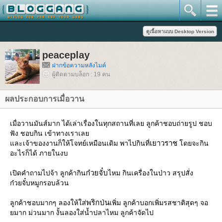
peaceplay
ฝากข้อความหลังไมค์
ผู้ติดตามบล็อก : 19 คน
ผลประกอบการเมื่อวาน
เมื่อวานมันส์มาก ได้เล่าเรื่องในทุกสถานที่เลย ลูกค้าชอบถ่ายรูป ชอบ
ฟัง ชอบกิน เข้าทางเราเล
เยาวราช
ละเจ้าของงานก็ให้โจทย์เหมือนเดิม พาไปกินที่
ดยจะกิน
อะไรก็ได้ ภายในงบ
ก๋วยจั๋บ
เปิดคำถามไปจ้า ลูกค้ากิน
ไหม กินเครื่องในป่าว สรุปสั่ง
ก๋วยจั๋บหมูกรอบล้วน
พริกป่น
ลูกค้าชอบมากๆ ลองให้ใส่
เพิ่ม ลูกค้าบอกเพิ่มรสชาติสุดๆ จอ
มาก ม่วนมาก งั้นลองใส่น้ำปลาไหม ลูกค้าจัดไป