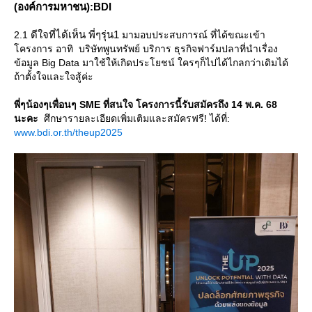
(องค์การมหาชน):BDI
ดีใจที่ได้เห็น พี่ๆรุ่น1
2.1
มามอบประสบการณ์ ที่ได้ขณะเข้า
ครงการ อาทิ บริษัทพูนทรัพย์ บริการ ธุรกิจฟาร์มปลาที่นำเรื่อง
ข้อมูล Big Data มาใช้ให้เกิดประโยชน์ ใครๆก็ไปได้ไกลกว่าเดิมได้
ถ้าตั้งใจและใจสู้ค่ะ
พี่ๆน้องๆเพื่อนๆ SME ที่สนใจ โครงการนี้รับสมัครถึง 14 พ.ค. 68
นะคะ
ศึกษารายละเอียดเพิ่มเติมและสมัครฟรี! ได้ที่:
www.bdi.or.th/theup2025