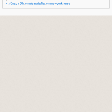
คุณปัญญา Dh
,
คุณสองแผ่นดิน
,
คุณnewyorknurse