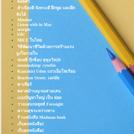
ดอยคำ
อร่อยของหมูราดซอส
สำเนียงดี จังหวะดี ฝึกพูด และฝึก
ตะลุยแพร่งนรา รอบ2
ฟังได้
Ohachi Butadon หมูย่างเตาถ่าน ที่
Mindset
Listen with in May
ซ่อนตัวบนลิโด้ (สยาม)
margin
กุยช่าย ตอกไข่ (ขอปันใจจาก
kiki
กุยช่าย ตลาดพลูแปปนึง)
MICE ในไท
ขนมฝรั่งกุฎีจีน สดๆอุ่นๆกรุ่นๆ
วิธีพัฒนาชีวิตด้วยการสร้างแรง
จาก"เตา"
จูงใจภายใน
Henryfry: ไก่ทอดในตำนาน รอ
ท่งหลี กุ๊กช็อป สุขุมวิท20
คอยมานาน กว่าจะได้กิน
sensemaking/ cynefin
Kamakiri Udon แถวเอ็มโพเรียม
"ข้าวต้มกระดูกหมู" เยาวราช
Bourbon Street: เอกมั
Tonkatsu TOKU (ทงคัตสึ อร่อ
ซาเทียร์
ขั้นสุด!)
ตลาดบ้านญวณสามเสน
เท๊กซัส สุกี้: ไม่อ้วนได้ไง อร่อ
บ่งปัญหาใหญ่ เป็น ย่อ
ขนาดนี้!
วางแผนกลยุทธ์ Foresight
ดับร้อน ย้อมใจ ด้วย ไอศครีม"ร้าน
ความสุขระหว่างทาง
อำนวย"
ร้านหนังสือ Madman book
ที่สุดของ "ต้มเลือดหมู":
เก็บตกหนังสือ1
สุขุมวิท23
เก็บตกหนังสือ2
"บรรทัดทอง"แลนด์ : ดินแดน