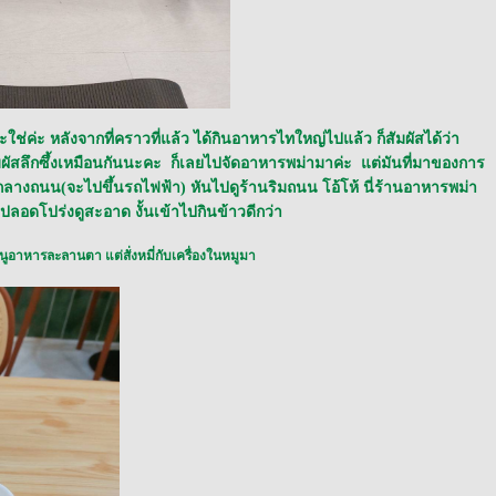
ช่ค่ะ หลังจากที่คราวที่แล้ว ได้กินอาหารไทใหญ่ไปแล้ว ก็สัมผัสได้ว่า
สัมผัสลึกซึ้งเหมือนกันนะคะ ก็เลยไปจัดอาหารพม่ามาค่ะ แต่มันที่มาของการ
ู่กลางถนน(จะไปขึ้นรถไฟฟ้า) หันไปดูร้านริมถนน โอ้โห้ นี่ร้านอาหารพม่า
ลอดโปร่งดูสะอาด งั้นเข้าไปกินข้าวดีกว่า
ูอาหารละลานตา แต่สั่งหมี่กับเครื่องในหมูมา