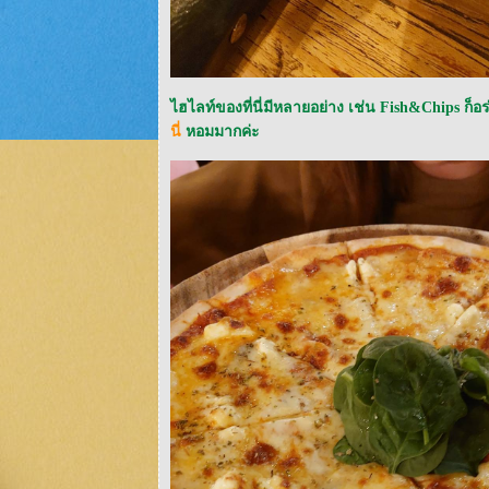
ไฮไลท์ของที่นี่มีหลายอย่าง เช่น Fish&Chips ก
นี่
หอมมากค่ะ