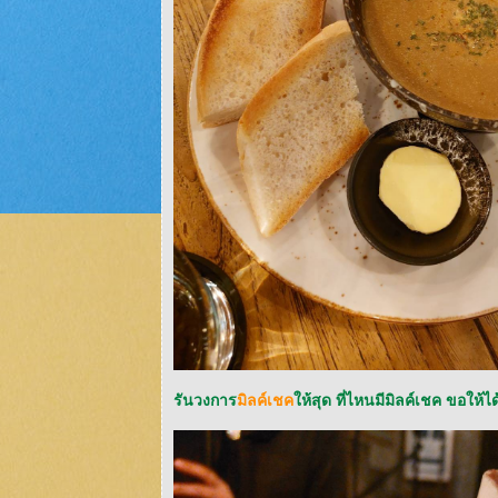
รันวงการ
มิลค์เชค
ห้สุด ที่ไหนมีมิลค์เชค ขอให้ได