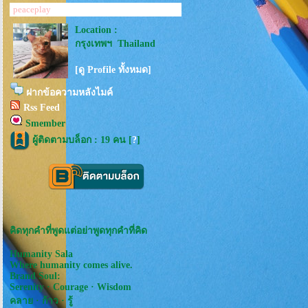
peaceplay
Location :
กรุงเทพฯ Thailand
[ดู Profile ทั้งหมด]
ฝากข้อความหลังไมค์
Rss Feed
Smember
ผู้ติดตามบล็อก : 19 คน [
?
]
คิดทุกคำที่พูดแต่อย่าพูดทุกคำที่คิด
Humanity Sala
Where humanity comes alive.
Brand Soul:
Serenity · Courage · Wisdom
คลาย · ก้าว · รู้