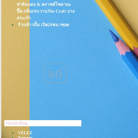
ท่าดินแดง & คราฟต์โซดามะ
ปี๊ด:กลิ่นกระวานThe Craft บาง
สระเก้า
ร้านข้าวปั้น เปิด24ชม (ซอ
พร้อมมิตร สุขุมวิท39) อร่อยยันซุปมิ
ซะ
ขอไป ก็จัดให้ "อาหารตามธาตุ
เรือน"@ Slow Life บางกอก
อยากให้ทุกวันเป็น "วันสุข"(ร้านมิ
ชลินที่"พัทยา")
ad
EAT อาหารพม่า ที่ร้านKalyana
อุไร ห่านพะโล้: กินกลางวัน อิ่มยัน
เย็น
ก๋วยจั๋บมิสเตอรโจ ที่ One Bangkok
: อยากพลีชีพเมื่อไ้ด้อีท "หมูกรอบ":
อาหารพม่า ในวันที่"ฝนตก"
พ.ศ 2568 โลก"ข้าวมันไก่"ของคุณ
จะเปลี่ยนไป: ร้านข้าวมันไก่ไห
Friends Blog
หน่ำหนั่ง
VELEZ
อาหาร"ไทใหญ่" ก็อร่อยเหมือนกัน
Nepster