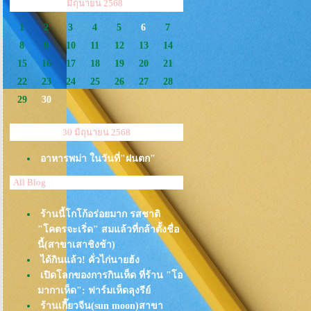
<<
>>
มิถุนายน 2568
1
2
3
4
5
6
7
8
9
10
11
12
13
14
15
16
17
18
19
20
21
22
23
24
25
26
27
28
29
30
30 มิถุนายน 2568
อาหารพม่า ในวันที่"ฝนตก"
All Blog
ร้านนี้โกโก้อร่อยมาก รสชาติ
"โคตรจะเริ่ด" สมแล้วที่กล้าตั้งชื่อ
นี้(สาขาเสาชิงช้า)
ได้กินแล้ว! คั่วไก่นายฮ้ง
เปิดโลกของการกินเห็ด ที่ร้าน "โอ
มากาเห็ด": ฟาร์มเห็ดลุงรีย์
ร้านเกี๊ยวจีน(sun moon)สาขา