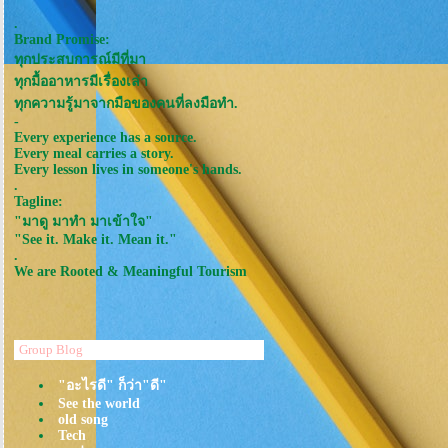
.
Brand Promise:
ทุกประสบการณ์มีที่มา
ทุกมื้ออาหารมีเรื่องเล่า
ทุกความรู้มาจากมือของคนที่ลงมือทำ.
-
Every experience has a source.
Every meal carries a story.
Every lesson lives in someone's hands.
.
Tagline:
"มาดู มาทำ มาเข้าใจ"
"See it. Make it. Mean it."
.
We are Rooted & Meaningful Tourism
Group Blog
"อะไรดี" ก็ว่า"ดี"
See the world
old song
Tech