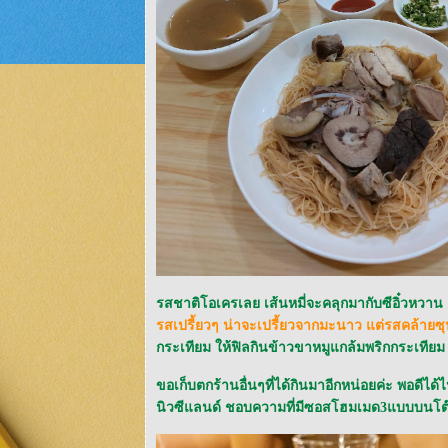
รสชาติโอเครเลย เส้นหมี่จะคลุกมากับซีอิ๋วหวาน
รสเปรี้ยวๆ น่าจะเปรี้ยวจากมะนาว แต่รสคล้ายซุ
กระเทียม ให้ฟิลกินข้าวขาหมูแกล้มพริกกระเทียม 
ขอเก็บตกร้านอื่นๆที่ได้กินมาอีกหน่อยค่ะ พอดีได้
นิวซีแลนด์ ชอบความที่มีซอสโฮมเมด3แบบบนโ