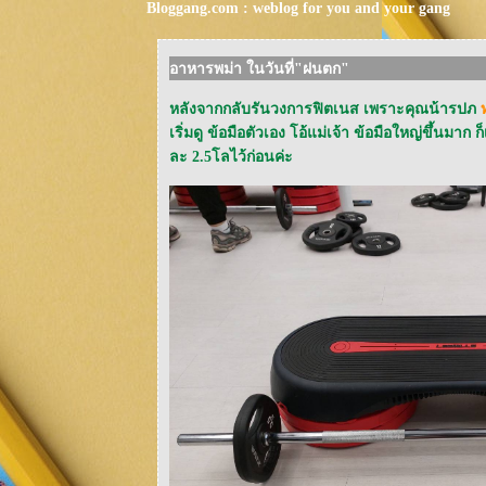
Bloggang.com : weblog for you and your gang
อาหารพม่า ในวันที่"ฝนตก"
หลังจากกลับรันวงการฟิตเนส เพราะคุณน้ารปภ
เริ่มดู ข้อมือตัวเอง โอ้แม่เจ้า ข้อมือใหญ่ขึ้นม
ละ 2.5โลไว้ก่อนค่ะ