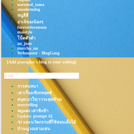
นะ
narumol_tama
จะไปกิน"ขนมจีนไหหลำเจ๊วาเจ๊
amoderndog
หย่ง" แต่ได้เจอร้านในตำนานเพิ่ม
หนูลีลี
"คั่วไก่นายฮ้ง"
อาเจ้ของน้องๆ
foreverlovemom
ถ้า "คุณเกิดมาเพื่อจะกิน" คุณ
maistyle
เหมาะกับร้านนี้!!!"Kurathai
น็ตตัวดำ
Shokudo"(เครื่องเคียงไม่อั้น)
au_jean
Nagiya: อร่อยสิบ สิบ สิบ
mutcha_nu
Webmaster - BlogGang
จ๊กบรรทัดทองในตำนาน
(จรัสเมืองเจ้าเก่า)
[Add peaceplay's blog to your weblog]
ข้าวอบ”ปูวาตาริ”หม้อหิน ที่เพื่อน
รอกินมาครบ 1 ปี: Miharu
Link
กินทุุกอย่างจาก "ต้นตาลโตนด"
การสนทนา
ที่"ชุมชนบ้านไร่กร่าง" , "ชุนชน
เล่าเรื่องเชิงกลยุทธ์
ถ้ำรงค์" , "สวนตาลลุงถนอม"
สมุดเบาใจ(วาระสุดท้าย)
@เพชรบุรี
storytelling
ช่ค่ะ! กินข้าวผัดอเมริกัน
หมูแดง เสาชิงช้า
ที่"เยาวราช"(เล่าซ่งเฮง)
Update: prompt AI
ตุ๊บตั๊บเหล่าแปะ : ใช่จ่ะ!ต่อแถว 1
AI และนวัตกรรมที่ใช้สอนเด็กได้
ชม.เพื่อกิน
บ้านญวณสามเสน
Kobe Tonteki : คารวะในความ