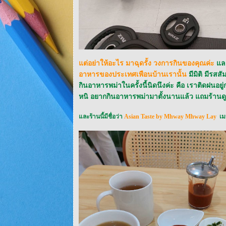
ต่อย่าให้อะไร มาฉุดรั้ง วงการกินของคุณค่ะ
ละใ
อาหารของประเทศเพือนบ้านเรานั้น
มีมิติ มีรส
กินอาหารพม่าในครั้งนี้นิดนึงค่ะ คือ เราติดฝนอย
หนิ อยากกินอาหารพม่ามาตั้งนานแล้ว แถมร้านดูป
ละร้านนี้มีชื่อว่า
Asian Taste by Mhway Mhway Lay
เมน