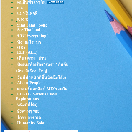
คนอื่นทำ เรากิน
idea
มวในทุกที่
ฺB K K
Sing Sang "Song"
See Thailand
รีวิว"Everything"
ฟัง"อะไร"มา
OK?
REF (ALL)
เที่ยว ตาม "ย่าน"
ฟิตเนสคือเรื่อง"รอง" "กินกับ
เดิน"สิเรื่อง"ใหญ่"
วันนี้น้ำหนักดีขึ้นนิดนึงรึยัง?
About People
ศาสตร์และศิลป์ MIXรวมกัน
LEGO® Serious Play®
Explorations
หนังดีที่ได้ดู
อังคารพุ(ท)ธ
ไก่กา อาราเล่
Humanity Sala