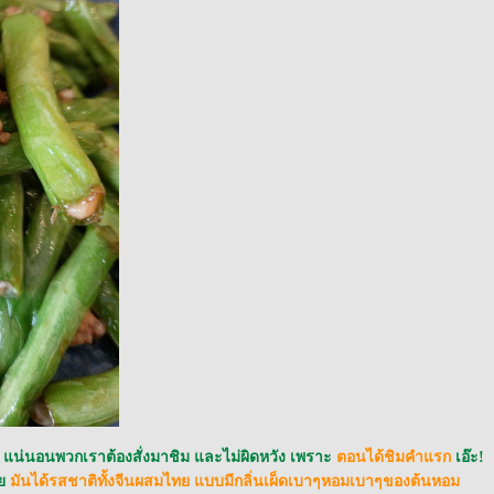
น่นอนพวกเราต้องสั่งมาชิม และไม่ผิดหวัง เพราะ
ตอนได้ชิมคำแรก
เอ๊ะ!
้ว
มันได้รสชาติทั้งจีนผสมไทย แบบมีกลิ่นเผ็ดเบาๆหอมเบาๆของต้นหอม