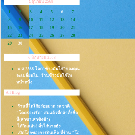
<<
>>
มิถุนายน 2568
1
2
3
4
5
6
7
8
9
10
11
12
13
14
15
16
17
18
19
20
21
22
23
24
25
26
27
28
29
30
6 มิถุนายน 2568
พ.ศ 2568 โลก"ข้าวมันไก่"ของคุณ
จะเปลี่ยนไป: ร้านข้าวมันไก่ไห
หน่ำหนั่ง
All Blog
ร้านนี้โกโก้อร่อยมาก รสชาติ
"โคตรจะเริ่ด" สมแล้วที่กล้าตั้งชื่อ
นี้(สาขาเสาชิงช้า)
ได้กินแล้ว! คั่วไก่นายฮ้ง
เปิดโลกของการกินเห็ด ที่ร้าน "โอ