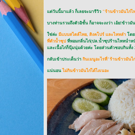
ต่วันนี้มาแล้ว ก็เลยจะมารีวิว
"ร้านข้าวมันไก่ไ
บางท่านรวมถึงตัวอิชั้น ก็อาจจะงงว่า เอ้ย!ข้าว
ช่ค่ะ
มีแบบสไตล์ไทย, สิงคโปร์ และไหหลำ
ดยท
ที่ตัวน้ำซุป
ที่หอมกลิ่นไก่(ปล.น้ำซุปร้านไหหน่ำหน
ละเนื้อไก่ก็นุ๊มนุ่มด้วยค่ะ โดยส่วนตัวชอบกินทั้
กลับเข้าประเด็นว่า
กินเมนูอะไรที่"ร้านข้าวมันไก
น่นอน
ไม่กินข้าวมันไก่ได้ไงเนอะ