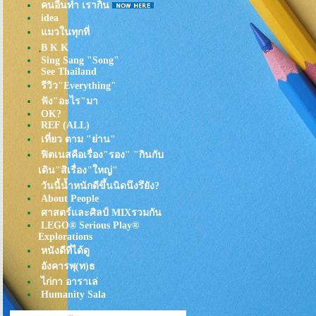
คนอื่นทำ เรากิน
idea
มวในทุกที่
ฺB K K
Sing Sang "Song"
See Thailand
รีวิว"Everything"
ฟัง"อะไร"มา
OK?
REF (ALL)
เที่ยว ตาม "ย่าน"
ฟิตเนสคือเรื่อง"รอง" "กินกับ
เดิน"สิเรื่อง"ใหญ่"
วันนี้น้ำหนักดีขึ้นนิดนึงรึยัง?
About People
ศาสตร์และศิลป์ MIXรวมกัน
LEGO® Serious Play®
Explorations
หนังดีที่ได้ดู
อังคารพุ(ท)ธ
ไก่กา อาราเล่
Humanity Sala