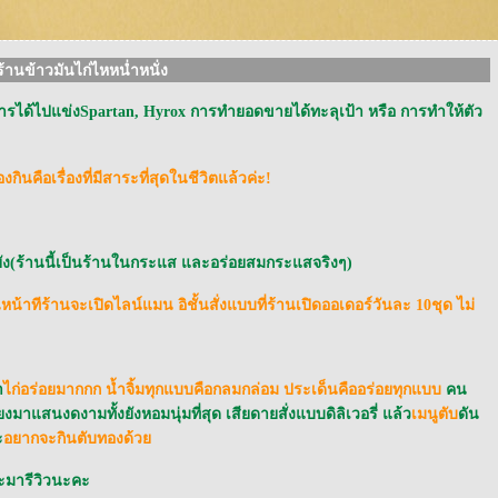
้านข้าวมันไก่ไหหน่ำหนั่ง
การได้ไปแข่งSpartan, Hyrox การทำยอดขายได้ทะลุเป้า หรือ การทำให้ตัว
่องกินคือเรื่องที่มีสาระที่สุดในชีวิตแล้วค่ะ!
ยัง(ร้านนี้เป็นร้านในกระแส และอร่อยสมกระแสจริงๆ)
อนหน้าทีร้านจะเปิดไลน์แมน อิชั้นสั่งแบบที่ร้านเปิดออเดอร์วันละ 10ชุด ไม่
า
ไก่อร่อยมากกก น้ำจิ้มทุกแบบคือกลมกล่อม ประเด็นคืออร่อยทุกแบบ
คน
งมาแสนงดงามทั้งยังหอมนุ่มที่สุด เสียดายสั่งแบบดิลิเวอรี่ แล้ว
เมนูตับ
ดัน
ะ
อยากจะกินตับทองด้ว
จะมารีวิวนะคะ