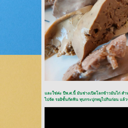
ละใช่ค่ะ ปีพ.ศ.นี้ มันช่างเปิดโลกข้าวมันไก่ สำห
ไปจัด รออิชั้นกัดฟัน ทุบกระปุกหมูไปกินก่อน แล้