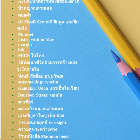
AI และนวัตกรรมที่ใช้สอนเด็กได้
ชม.เพื่อกิน
บ้านญวณสามเสน
Kobe Tonteki : คารวะในความ
ดอยคำ
อร่อยของหมูราดซอส
สำเนียงดี จังหวะดี ฝึกพูด และฝึก
ตะลุยแพร่งนรา รอบ2
ฟังได้
Ohachi Butadon หมูย่างเตาถ่าน ที่
Mindset
Listen with in May
ซ่อนตัวบนลิโด้ (สยาม)
margin
กุยช่าย ตอกไข่ (ขอปันใจจาก
kiki
กุยช่าย ตลาดพลูแปปนึง)
MICE ในไท
ขนมฝรั่งกุฎีจีน สดๆอุ่นๆกรุ่นๆ
วิธีพัฒนาชีวิตด้วยการสร้างแรง
จาก"เตา"
จูงใจภายใน
Henryfry: ไก่ทอดในตำนาน รอ
ท่งหลี กุ๊กช็อป สุขุมวิท20
คอยมานาน กว่าจะได้กิน
sensemaking/ cynefin
Kamakiri Udon แถวเอ็มโพเรียม
"ข้าวต้มกระดูกหมู" เยาวราช
Bourbon Street: เอกมั
Tonkatsu TOKU (ทงคัตสึ อร่อ
ซาเทียร์
ขั้นสุด!)
ตลาดบ้านญวณสามเสน
เท๊กซัส สุกี้: ไม่อ้วนได้ไง อร่อ
บ่งปัญหาใหญ่ เป็น ย่อ
ขนาดนี้!
วางแผนกลยุทธ์ Foresight
ดับร้อน ย้อมใจ ด้วย ไอศครีม"ร้าน
ความสุขระหว่างทาง
อำนวย"
ร้านหนังสือ Madman book
ที่สุดของ "ต้มเลือดหมู":