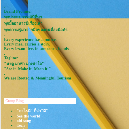
.
Brand Promise:
ทุกประสบการณ์มีที่มา
ทุกมื้ออาหารมีเรื่องเล่า
ทุกความรู้มาจากมือของคนที่ลงมือทำ.
-
Every experience has a source.
Every meal carries a story.
Every lesson lives in someone's hands.
.
Tagline:
"มาดู มาทำ มาเข้าใจ"
"See it. Make it. Mean it."
.
We are Rooted & Meaningful Tourism
Group Blog
"อะไรดี" ก็ว่า"ดี"
See the world
old song
Tech