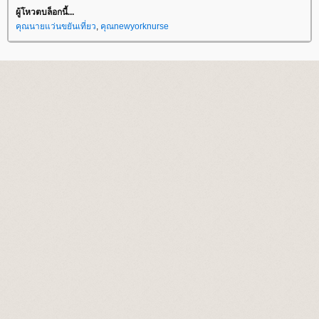
ผู้โหวตบล็อกนี้...
คุณนายแว่นขยันเที่ยว
,
คุณnewyorknurse