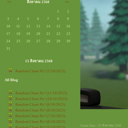
<<
สิงหาคม 2568
>>
1
2
3
4
5
6
7
8
9
10
11
12
13
14
15
16
17
18
19
20
21
22
23
24
25
26
27
28
29
30
31
15 สิงหาคม 2568
Random Chase Pic! (15/8/2025)
All Blog
Random Chase Pic! (11/10/2025)
Random Chase Pic! (10/10/2025)
Random Chase Pic! (9/10/2025)
Random Chase Pic! (8/10/2025)
Random Chase Pic! (7/10/2025)
Random Chase Pic! (6/10/2025)
Create Date : 15 สิงหาคม 2568
Random Chase Pic! (5/10/2025)