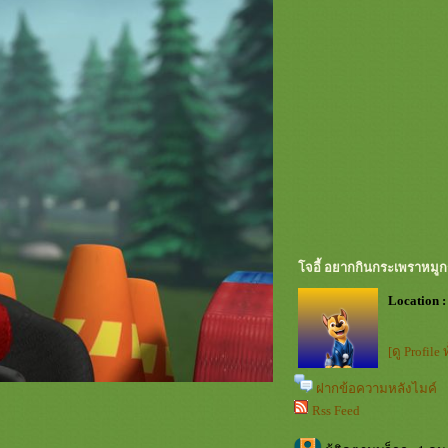
จอี้ อยากกินกระเพราหมู
Location :
[ดู Profile
ฝากข้อความหลังไมค์
Rss Feed