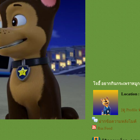
จอี้ อยากกินกระเพราหมู
Location :
[ดู Profile
ฝากข้อความหลังไมค์
Rss Feed