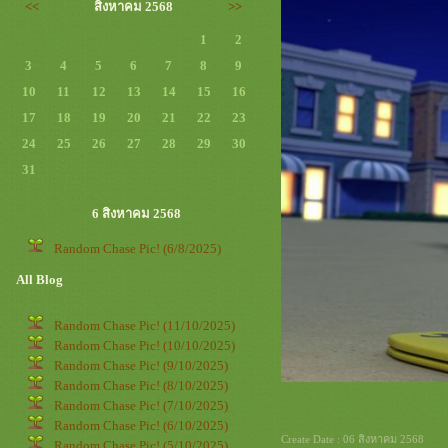
<<
สิงหาคม 2568
>>
1
2
3
4
5
6
7
8
9
10
11
12
13
14
15
16
17
18
19
20
21
22
23
24
25
26
27
28
29
30
31
6 สิงหาคม 2568
Random Chase Pic! (6/8/2025)
All Blog
Random Chase Pic! (11/10/2025)
Random Chase Pic! (10/10/2025)
Random Chase Pic! (9/10/2025)
Random Chase Pic! (8/10/2025)
Random Chase Pic! (7/10/2025)
Random Chase Pic! (6/10/2025)
Create Date : 06 สิงหาคม 2568
Random Chase Pic! (5/10/2025)