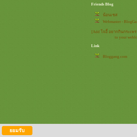
Friends Blog
น้อนเชส
Webmaster - BlogG
[Add โจอี้ อยากกินกระเพร
to your webl
Link
Bloggang.com