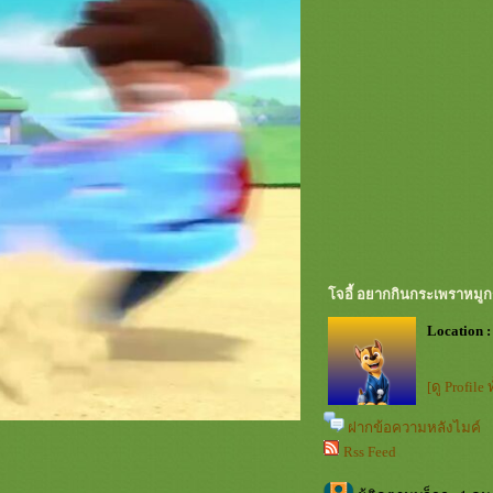
จอี้ อยากกินกระเพราหมู
Location :
[ดู Profile
ฝากข้อความหลังไมค์
Rss Feed