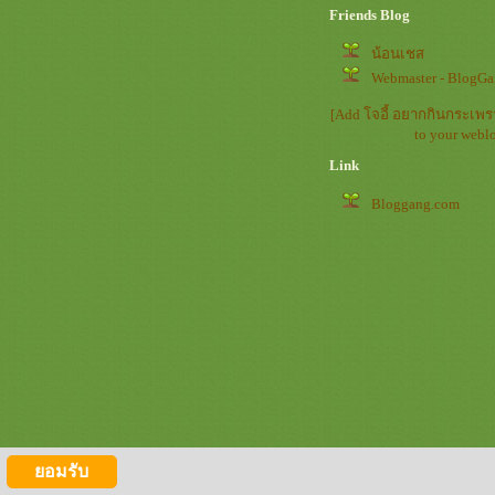
Friends Blog
น้อนเชส
Webmaster - BlogG
[Add โจอี้ อยากกินกระเพร
to your webl
Link
Bloggang.com