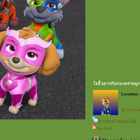
จอี้ อยากกินกระเพราหมู
Location :
[ดู Profile
ฝากข้อความหลังไมค์
Rss Feed