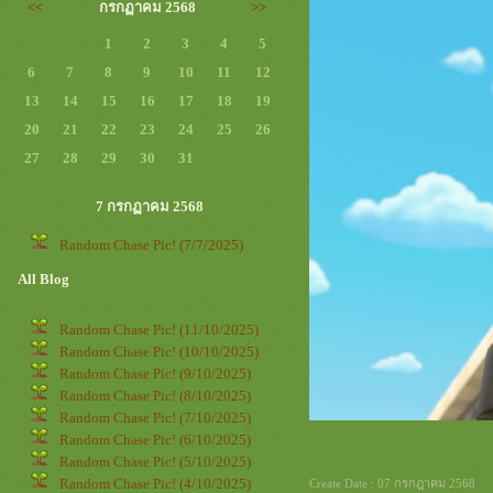
<<
กรกฏาคม 2568
>>
1
2
3
4
5
6
7
8
9
10
11
12
13
14
15
16
17
18
19
20
21
22
23
24
25
26
27
28
29
30
31
7 กรกฏาคม 2568
Random Chase Pic! (7/7/2025)
All Blog
Random Chase Pic! (11/10/2025)
Random Chase Pic! (10/10/2025)
Random Chase Pic! (9/10/2025)
Random Chase Pic! (8/10/2025)
Random Chase Pic! (7/10/2025)
Random Chase Pic! (6/10/2025)
Random Chase Pic! (5/10/2025)
Random Chase Pic! (4/10/2025)
Create Date : 07 กรกฎาคม 2568