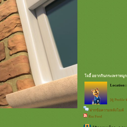
จอี้ อยากกินกระเพราหมู
Location :
[ดู Profile
ฝากข้อความหลังไมค์
Rss Feed