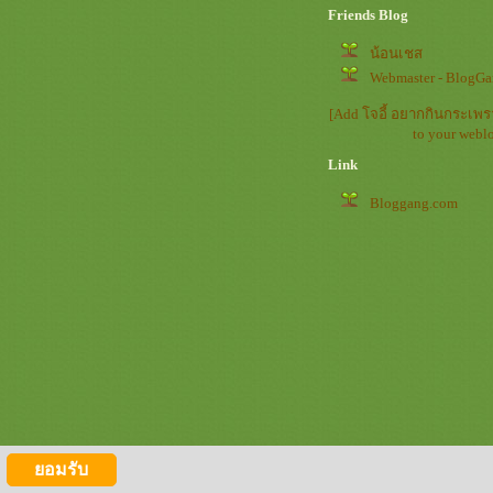
Friends Blog
น้อนเชส
Webmaster - BlogG
[Add โจอี้ อยากกินกระเพร
to your webl
Link
Bloggang.com