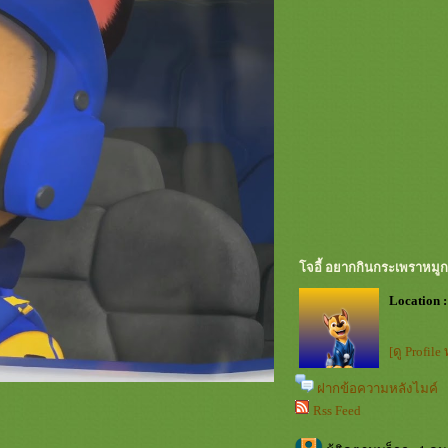
จอี้ อยากกินกระเพราหมู
Location :
[ดู Profile
ฝากข้อความหลังไมค์
Rss Feed