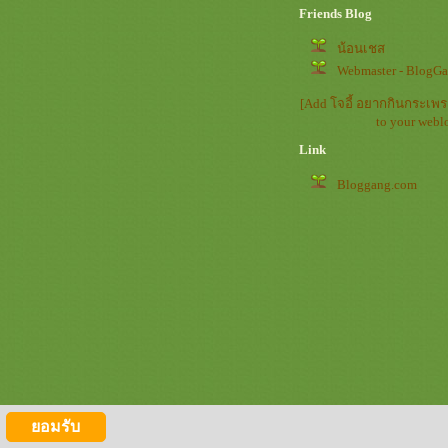
Friends Blog
น้อนเชส
Webmaster - BlogG
[Add โจอี้ อยากกินกระเพร
to your webl
Link
Bloggang.com