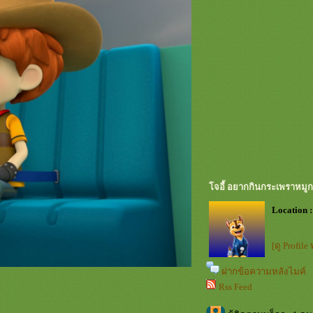
จอี้ อยากกินกระเพราหมู
Location :
[ดู Profile
ฝากข้อความหลังไมค์
Rss Feed