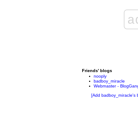
a
Friends' blogs
nooply
badboy_miracle
Webmaster - BlogGan
[Add badboy_miracle's b