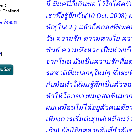
นี้ มีแค่นี้ก็เกินพอ ไว้ใจได้ครับ
n :
ฯ Thailand
เราพึ่งรู้จักกัน(10 Oct. 2008
le ทั้งหมด]
ทัก(ในCF) แล้วก็ตกลงที่จะคบ
วัน ความรัก ความห่วงใย คว
พันธ์ ความหึงหวง เป็นห่วงเป็น
?
]
จากไหน มันเป็นความรักที่แ
รสชาติที่แปลกๆใหม่ๆ ซึ่งผมพ
กับมันทำให้ผมรู้สึกเป็นตัวขอ
ทำให้โลกของผมดูสดชื่นมากยิ
ผมเหมือนไม่ได้อยู่ตัวคนเดียว
เพียงการเริ่มต้น(แต่เหมือนว
เกิน) ยังมีอีกหลายสิ่งที่กำลังร