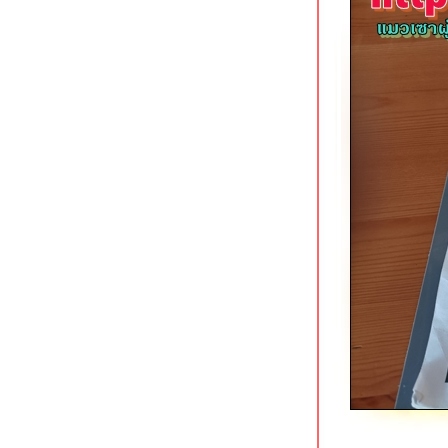
สมบูรณ์เป็ดย่าง นครปฐม
ข้าวหมูแดงหงษ์หยก ริมคลองเจดีย์บูชา
นครปฐม
เรือนศิริ Cafe & Restaurant บ้านเกาะ
อยุธยา
ก๋วยเตี๋ยวหมูตุ๋นคุณยาย บางแสน ชลบุรี
ข้าวต้มใบเตย อ่าวอุดม ศรีราชา
เป็ดย่างนาเกลือ ตลาดลานโพธิ์ พัทยา
นายฮวดข้าวขาหมู อยุธยา
เถ้าแก่ลาว อยุธยา ร้านอาหารกินดื่มริม
น้ำ
มองดูเรือ อยุธยา ร้านกุ้งเผาวิวสวยริม
น้ำ
ส้มข้าวหมูแดง นครปฐม
กินจุคาเฟ่ ราชบุรี อาหารญี่ปุ่นอร่อ
ราคาย่อมเยา
เดอะบอส ราดรี ร้านกินดื่มฟังเพลงถนน
บายพาสราชบุรี
ชงต้งเหลาเนื้อ 1986 ราชบุรี
ข้าวต้มซุ่ยฮ้อ เฮียโต ตลาดสนามหญ้า