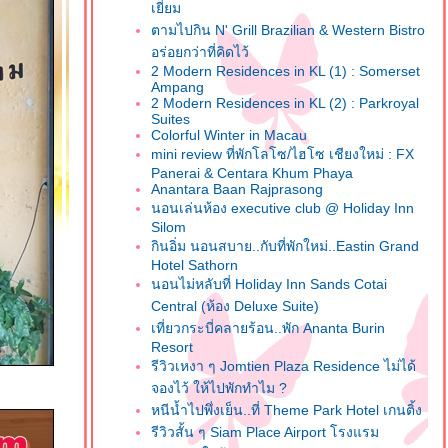
เยี่ยม
ตามไปกิน N' Grill Brazilian & Western Bistro
อร่อยกว่าที่คิดไว้
2 Modern Residences in KL (1) : Somerset
Ampang
2 Modern Residences in KL (2) : Parkroyal
Suites
Colorful Winter in Macau
mini review ที่พักโลโซ/ไฮโซ เชียงใหม่ : FX
Panerai & Centara Khum Phaya
Anantara Baan Rajprasong
นอนเล่นห้อง executive club @ Holiday Inn
Silom
กินอิ่ม นอนสบาย..กับที่พักใหม่..Eastin Grand
Hotel Sathorn
นอนไม่หลับที่ Holiday Inn Sands Cotai
Central (ห้อง Deluxe Suite)
เที่ยวกระบี่คลายร้อน..พัก Ananta Burin
Resort
รีวิวเหงา ๆ Jomtien Plaza Residence ไม่ได้
จองไว้ ให้ไปพักทำไม ?
หนีน้ำไปพึ่งเย็น..ที่ Theme Park Hotel เกนติ้ง
รีวิวสั้น ๆ Siam Place Airport โรงแรม