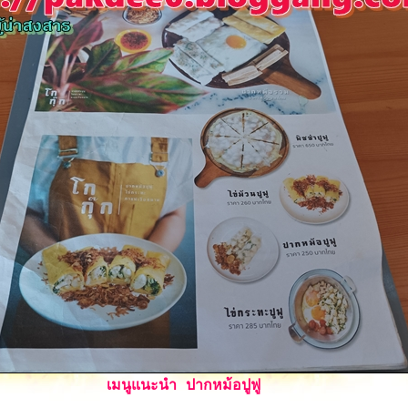
เมนูแนะนำ ปากหม้อปูฟู