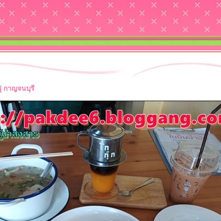
ู กาญจนบุรี