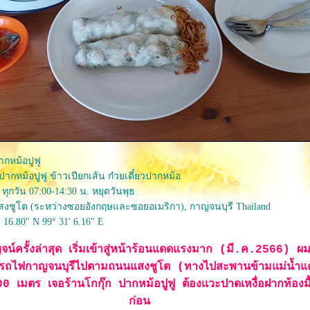
ากหม้อปูฟู
ปากหม้อปูฟู ข้าวเปียกเส้น ก๋วยเตี๋ยวปากหม้อ
 ทุกวัน 07:00-14:30 น. หยุดวันพุธ
งชูโต (ระหว่างซอยอังกฤษและซอยอเมริกา), กาญจนบุรี Thailand
' 16.80" N 99° 31' 6.16" E
กาญจน์ครั้งล่าสุด เริ่มเข้าสู่หน้าร้อนแดดแรงมาก (มี.ค.2566) ผ
รถไฟกาญจนบุรีไปตามถนนแสงชูโต (ทางไปสะพานข้ามแม่น้ำแ
เมตร เจอร้านโกกุ๊ก ปากหม้อปูฟู ต้องแวะปาดเหงื่อฝากท้องมื้อ
ก่อน