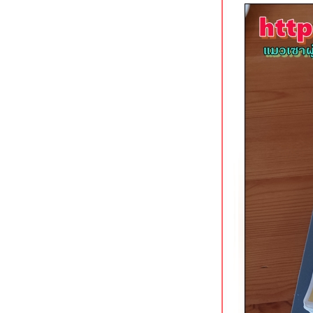
ราชบุรี
จันจ้าคาเฟ่ ราชบุรี ร้านกาแฟนั่ง chill
จกลางเมือง
ก๋วยเตี๋ยวเนื้อน้ำแดงในตำนาน หน้าวัด
ช่องลม ราชบุรี
เก้าห้องโจ๊กหมู & ก๋วยจั๊บ ถนนนางงาม
สงขลา
Photograph Coffee House สงขลา
ต้ฟ้าเย็นตาโฟ (สาขาใหม่) สงขลา
เย็นตาโฟต้มยำแห้งรสเด็ด
ชิมอาหารพื้นเมืองปีนัง @ สบายดี
สงขลา
ปอเปี๊ยะสด เจ้าเก่าถนนแสงจันทร์
หาดใหญ่
หรงจา กระบี่ อาหารจีนมุสลิมรสเข้ม
The Best One Pad Thai อ่าวนาง
กระบี่
กดำคิทเช่น อ่าวนาง กระบี่
สุดใจเนื้อตุ๋นหมูตุ๋น กาญจนบุรี
เตี๋ยวดูดไข่ กาญจนบุรี ก๋วยเตี๋ยวอัญชัน
ต้มยำที่ไม่เหมือนใคร