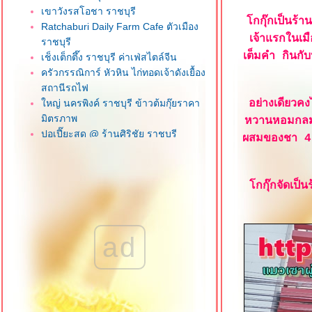
เขาวังรสโอชา ราชบุรี
กกุ๊กเป็นร้าน
Ratchaburi Daily Farm Cafe ตัวเมือง
เจ้าแรกในเม
ราชบุรี
เต็มคำ กินกับ
เช็งเต็กตึ๊ง ราชบุรี ค่าเฟ่สไตล์จีน
ครัวกรรณิการ์ หัวหิน ไก่ทอดเจ้าดังเยื้อง
สถานีรถไฟ
หญ่ นครพิงค์ ราชบุรี ข้าวต้มกุ๊ยราคา
อย่างเดียวคง
มิตรภาพ
หวานหอมกลมกล
ปอเปี๊ยะสด @ ร้านศิริชัย ราชบุรี
ผสมของชา 4 ช
สุดยอดเนื้อตุ๋น 2016 เชียงรา
Route Bar '90 เชียงราย ร้านกินดื่ม
ราคามิตรภาพ
กกุ๊กจัดเป็
บะหมี่เกี๊ยวยูนนาน สาขาเชียงรา
ก๋วยเตี๋ยวเนื้อตุ๋น วัดดงมูลเหล็ก ถนน
ราชพฤกษ์ นนทบุรี
ad
นายฮ้อปูดอง บางบัวทอง นนทบุรี
ครัวแม่ฬา กะเพราโคตรปู หัวหิน
จ๊กแต้จิ๋วหัวหิน (โจ๊กเก้าเตา) ถนนแนบ
เคหาสน์
ข้าวหมูแดงนายเคี้ยง สาขาหัวหิน 102