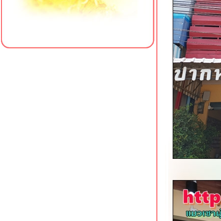
3บันไดติ่มซำ & ซูชิ หัวหิน
ครัวป้าแจ๊ว (เจ้าเก่าเขาตะเกียบ) หัวหิน
ซอย 102
MMice-cream Homemade Hua Hin
กล้ตลาดโต้รุ่งหัวหิน
ป๋าเย็นตาโฟ พัทยาเหนือ
เทียนเทียนไหล 2 หาดใหญ่ ร้านอาหาร
จีนราคามิตรภาพ
ข้าวหมูแดงหมูกรอบ สูตรดั้งเดิม
นครปฐม ศรีราชา
ข้าวหมูแดงป้าลบ & ราชาไอศกรีม
ศรีราชา
เฮงเจริญกรุง ขาหมูเจ้าเก่า พัทยา
ทานูกิ โนะ อูตาเกะ ซอยนาเกลือ 16
พัทยา
เจ๊แหม่มข้าวต้ม-ก๋วยเตี๋ยวอัมพวา สาขา
3 พัทยา
The Box House โพธาราม คาเฟ่วิว
สวยริมน้ำ
เจ๊สาย หอยทอด-ข้าวต้มกุ๊ย โพธาราม
ก๋วยเตี๋ยวเรือรสเด็ด บอยโพธาราม