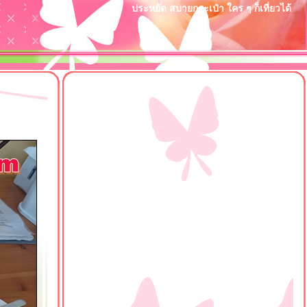
ประหยัด สบายกระเป๋า ใคร ๆ ก็เที่ยวได้