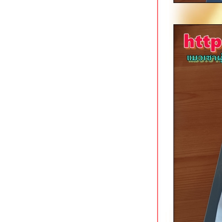
ทิพย์โภชนา ถนนแสงชูโต กาญจนบุรี
Sappari Gelato เชียงใหม่ ค่าเฟ่สว
สไตล์ญี่ปุ่น
มาลีก๋วยเตี๋ยวต้มยำสุโขทัย สาขาคัน
คลอง เชียงใหม่
ครัวป๊อก 9 (ครัวข้าวจ้าวเดิม) ถนน
เลียบคลองชลประทาน เชียงใหม่
Yayuan อาหารจีนเสฉวน/ชานตง @
Terminal 21 Pattaya
ก๋วยเตี๋ยวซุปเปอร์เอ็นตุ๋น นาเกลือ พัทยา
ราดหน้าฮ่องกง ตลาดใหม่นาเกลือ
พัทยา
ข้าวหมูแดงนาเกลือซอย 9 พัทยา
ครัวคุณชาญ ซอยโพธิสาร พัทยา
บานชื่น ระนอง ร้านของว่าง/อาหาร
จานเดียวขวัญใจหนุ่มสาว
ก๋องเมงจั้น บะหมี่ลิ้นชักในตำนาน
สมุทรสงคราม
Eighty Six Ramen นิมมานฯ ซอย 9
เชียงใหม่