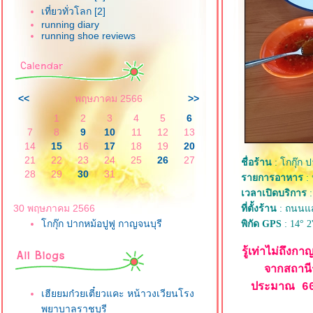
เที่ยวทั่วโลก [2]
running diary
running shoe reviews
<<
พฤษภาคม 2566
>>
1
2
3
4
5
6
7
8
9
10
11
12
13
14
15
16
17
18
19
20
21
22
23
24
25
26
27
ชื่อร้าน
: โกกุ๊ก ป
28
29
30
31
รายการอาหาร
: 
เวลาเปิดบริการ
:
30 พฤษภาคม 2566
ที่ตั้งร้าน
: ถนนแส
กกุ๊ก ปากหม้อปูฟู กาญจนบุรี
พิกัด GPS
: 14° 2
รู้เท่าไม่ถึง
จากสถานี
ประมาณ 600 
เฮียยมก๋วยเตี๋ยวแคะ หน้าวงเวียนโรง
พยาบาลราชบุรี