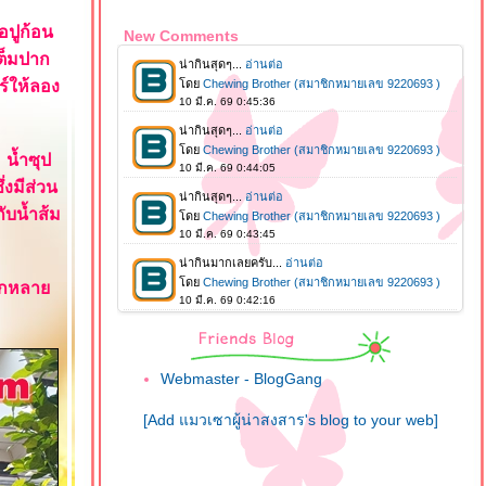
อปูก้อน
New Comments
ต็มปาก
ร์ให้ลอง
 น้ำซุป
งมีส่วน
บน้ำส้ม
ลากหลา
Webmaster - BlogGang
[Add แมวเซาผู้น่าสงสาร's blog to your web]