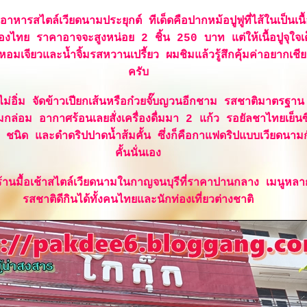
อาหารสไตล์เวียดนามประยุกต์ ทีเด็ดคือปากหม้อปูฟูที่ไส้ในเป็นเนื้
ืองไทย ราคาอาจจะสูงหน่อย 2 ชิ้น 250 บาท แต่ให้เนื้อปูจุใจเ
หอมเจียวและน้ำจิ้มรสหวานเปรี้ยว ผมชิมแล้วรู้สึกคุ้มค่าอยากเชีย
ครับ
ไม่อิ่ม จัดข้าวเปียกเส้นหรือก๋วยจั๊บญวนอีกชาม รสชาติมาตรฐาน
่อม อากาศร้อนเลยสั่งเครื่องดื่มมา 2 แก้ว รอยัลชาไทยเย็นซึ่
นิด และดำดริปปาดน้ำส้มคั้น ซึ่งก็คือกาแฟดริปแบบเวียดนามกั
คั้นนั่นเอง
นร้านมื้อเช้าสไตล์เวียดนามในกาญจนบุรีที่ราคาปานกลาง เมนูห
รสชาติดีกินได้ทั้งคนไทยและนักท่องเที่ยวต่างชาติ