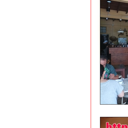
ราชบุรี
จ๊ก-จั๊บ-เล้งแซ่บ ถนนพัทยา-นาเกลือ
พัทยา
จงเจริญ ข้าวต้มทะเล สาขาพัทยา
บุญเฮง ก๋วยเตี๋ยวขาหมู (ทั้งขา)
นครปฐม
ร้านข้าวหน้าเป็ดเยาวราข (รสเด็ด)
ถนนมหาราช กระบี่
ก๋วยเตี๋ยวสุโขทัย by คุณจันทร์ กระบี่
หยวนเป่าติ่มซำ ถนนมหาราช กระบี่
ร้านอาหารแดง-ดำ พัทยากลาง
ขยี้สาก & ซีฟู้ดมหาชัย กาญจนบุรี
ิ้มไอศกรีม กาญจนบุรี ร้านแนวกุ๊กช็อป
กล้ศาลากลางจังหวัด
น้องอุ้มซีฟู้ด อัมพวา สมุทรสงคราม
Durianism Cafe พัทยากลาง
จิ้งนำ นางรองขาหมู & ลูกชิ้นยืนกิน
บุรีรัมย์
ร้านข้าวต้มผักบุ้งเหิรฟ้า สาขาอุดรธานี
อุดรโภชนา ถนนโพศรี อุดรธานี