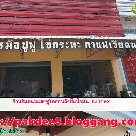
ร้านริมถนนแสงชูโตก่อนถึงปั๊มน้ำมัน Caltex