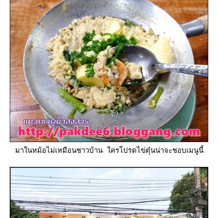
มาในหม้อไม่เหมือนชาวบ้าน ใครโปรดไข่ตุ๋นน่าจะชอบเมนูนี้