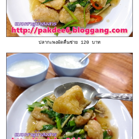
ปลากะพงผัดคื่นช่าย 120 บาท