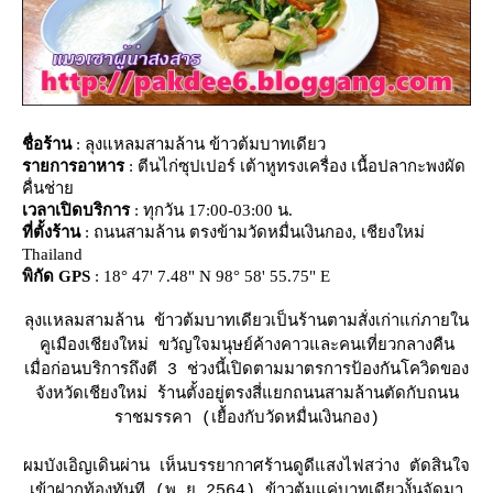
ชื่อร้าน
: ลุงแหลมสามล้าน ข้าวต้มบาทเดียว
รายการอาหาร
: ตีนไก่ซุปเปอร์ เต้าหูทรงเครื่อง เนื้อปลากะพงผัด
คื่นช่า
เวลาเปิดบริการ
: ทุกวัน 17:00-03:00 น.
ที่ตั้งร้าน
: ถนนสามล้าน ตรงข้ามวัดหมื่นเงินกอง, เชียงใหม่
Thailand
พิกัด GPS
: 18° 47' 7.48" N 98° 58' 55.75" E
ลุงแหลมสามล้าน ข้าวต้มบาทเดียวเป็นร้านตามสั่งเก่าแก่ภายใน
คูเมืองเชียงใหม่ ขวัญใจมนุษย์ค้างคาวและคนเที่ยวกลางคืน
เมื่อก่อนบริการถึงตี 3 ช่วงนี้เปิดตามมาตรการป้องกันโควิดของ
จังหวัดเชียงใหม่ ร้านตั้งอยู่ตรงสี่แยกถนนสามล้านตัดกับถนน
ราชมรรคา (เยื้องกับวัดหมื่นเงินกอง)
ผมบังเอิญเดินผ่าน เห็นบรรยากาศร้านดูดีแสงไฟสว่าง ตัดสินใจ
เข้าฝากท้องทันที (พ.ย.2564) ข้าวต้มแค่บาทเดียวงั้นจัดมา