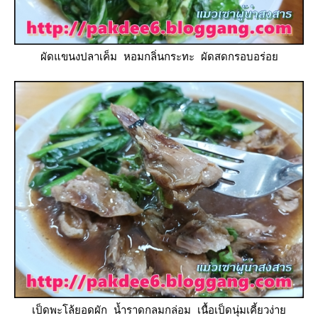
ผัดแขนงปลาเค็ม หอมกลิ่นกระทะ ผัดสดกรอบอร่อ
เป็ดพะโล้ยอดผัก น้ำราดกลมกล่อม เนื้อเป็ดนุ่มเคี้ยวง่า