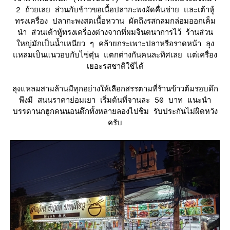
2 ถ้วยเลย ส่วนกับข้าวขอเนื้อปลากะพงผัดคื่นช่าย และเต้าหู้
ทรงเครื่อง ปลากะพงสดเนื้อหวาน ผัดถึงรสกลมกล่อมออกเค็ม
นำ ส่วนเต้าหู้ทรงเครื่องต่างจากที่ผมจินตนาการไว้ ร้านส่วน
หญ่มักเป็นน้ำเหนียว ๆ คล้ายกระเพาะปลาหรือราดหน้า ลุง
หลมเป็นแนวอบกับไข่ตุ๋น แตกต่างกันคนละทิศเลย แต่เครื่อง
เยอะรสชาติใช้ได้
ลุงแหลมสามล้านมีทุกอย่างให้เลือกสรรตามที่ร้านข้าวต้มรอบดึก
พึงมี สนนราคาย่อมเยา เริ่มต้นที่จานละ 50 บาท แนะนำ
บรรดานกฮูกคนนอนดึกทั้งหลายลองไปชิม รับประกันไม่ผิดหวัง
ครับ