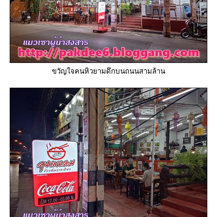
ขวัญใจคนหิวยามดึกบนถนนสามล้าน