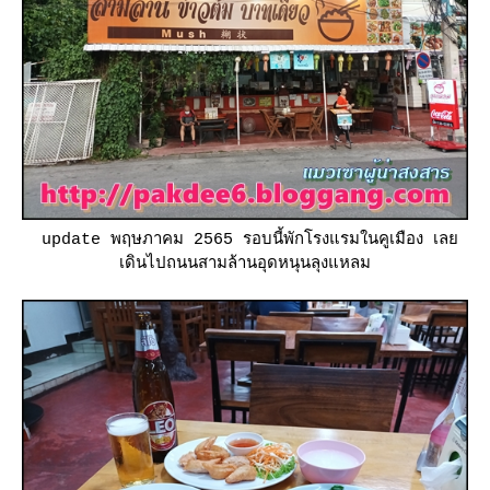
update พฤษภาคม 2565 รอบนี้พักโรงแรมในคูเมือง เล
เดินไปถนนสามล้านอุดหนุนลุงแหลม