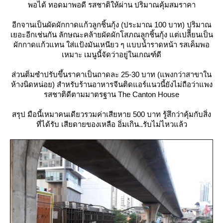
พอได้ ทอดมาพอดี รสชาติให้ผ่าน ปริมาณคุ้มสมราคา
อีกจานเป็นผัดผักกาดแก้วลูกชิ้นกุ้ง (ประมาณ 100 บาท) ปริมาณ
เยอะอีกเช่นกัน ลักษณะคล้ายผัดผักโสภณลูกชิ้นกุ้ง แต่เปลีี่ยนเป็น
ผักกาดแก้วแทน ใส่แป้งมันเหนียว ๆ แบบน้ำราดหน้า รสเค็มพอ
เหมาะ เมนูนี้จัดว่าอยู่ในเกณฑ์ดี
ส่วนติ่มซำปรับขึ้นราคาเป็นถาดละ 25-30 บาท (แพงกว่าสาขาใน
ห้างนิดหน่อย) สำหรับร้านอาหารจีนติดแอร์แนวนี้ยังไม่ถือว่าแพง
รสชาติดีตามมาตรฐาน The Canton House
สรุป มือนี้เหมาคนเดียวรวมค่าเสียหาย 500 บาท รู้สึกว่าคุ้มกับสิ่ง
ที่ได้รับ เสียดายของเหลือ อิ่มเกิน..รับไม่ไหวแล้ว