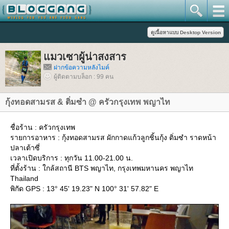
มวเซาผู้น่าสงสาร
ฝากข้อความหลังไมค์
ผู้ติดตามบล็อก : 99 คน
กุ้งทอดสามรส & ติ่มซำ @ ครัวกรุงเทพ พญาไท
ชื่อร้าน : ครัวกรุงเทพ
รายการอาหาร : กุ้งทอดสามรส ผักกาดแก้วลูกชิ้นกุ้ง ติ่มซำ ราดหน้า
ปลาเต้าซี่
เวลาเปิดบริการ : ทุกวัน 11.00-21.00 น.
ที่ตั้งร้าน : ใกล้สถานี BTS พญาไท, กรุงเทพมหานคร พญาไท
Thailand
พิกัด GPS : 13° 45' 19.23" N 100° 31' 57.82" E