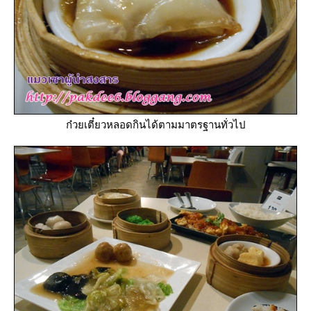
ก๋วยเตี๋ยวหลอดกินได้ตามมาตรฐานทั่วไป