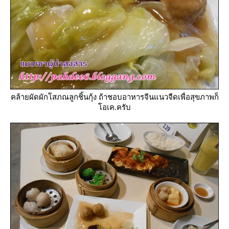
คล้ายผัดผักโสภณลูกชิ้นกุ้ง ถ้าชอบอาหารจีนแนวจืดเพื่อสุขภาพก็
อเค.ครับ