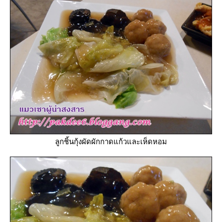
ลูกชิ้นกุ้งผัดผักกาดแก้วและเห็ดหอม