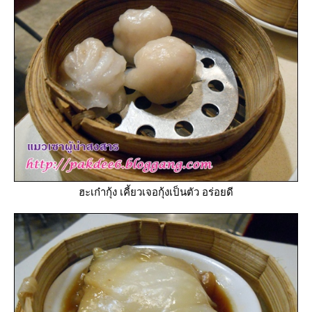
ฮะเก๋ากุ้ง เคี้ยวเจอกุ้งเป็นตัว อร่อยดี