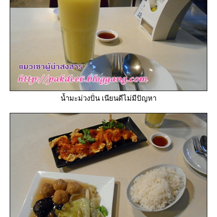
น้ำมะม่วงปั่น เนียนดีไม่มีปัญหา