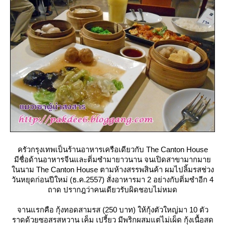
ครัวกรุงเทพเป็นร้านอาหารเครือเดียวกับ The Canton House
มีชื่อด้านอาหารจีนและติ่มซำมายาวนาน จนเปิดสาขามากมา
นนาม The Canton House ตามห้างสรรพสินค้า ผมไปลิ้มรสช่วง
วันหยุดก่อนปีใหม่ (ธ.ค.2557) สั่งอาหารมา 2 อย่างกับติ่มซำอีก 4
ถาด ปรากฎว่าคนเดียวรับผิดชอบไม่หมด
จานแรกคือ กุ้งทอดสามรส (250 บาท) ให้กุ้งตัวใหญ่มา 10 ตัว
ราดด้วยซอสรสหวาน เค็ม เปรี้ยว มีพริกผสมแต่ไม่เผ็ด กุ้งเนื้อสด