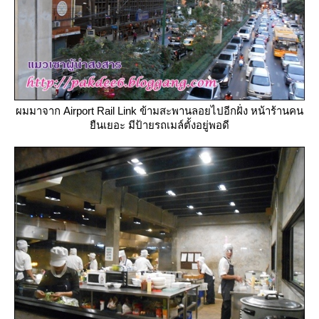
ผมมาจาก Airport Rail Link ข้ามสะพานลอยไปอีกฝั่ง หน้าร้านคน
ืนเยอะ มีป้ายรถเมล์ตั้งอยู่พอดี