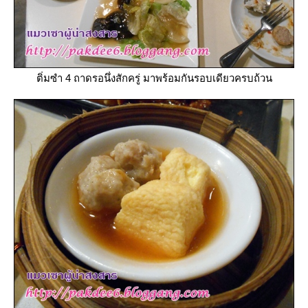
ติ่มซำ 4 ถาดรอนึ่งสักครู่ มาพร้อมกันรอบเดียวครบถ้วน