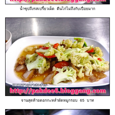
น้ำซุปถึงรสเปรี้ยวเผ็ด ตีนไก่ไม่ถึงกับเปื่อยมาก
จานสุดท้ายดอกกะหล่ำผัดหมูกรอบ 65 บาท