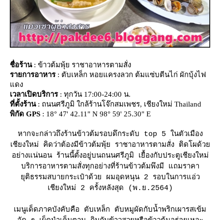
ชื่อร้าน
: ข้าวต้มพุ้ย ราชาอาหารตามสั่ง
รายการอาหาร
: ตับเหล็ก หอยแครงลวก ต้มแซ่บตีนไก่ ผักบุ้งไฟ
ดง
เวลาเปิดบริการ
: ทุกวัน 17:00-24:00 น.
ที่ตั้งร้าน
: ถนนศรีภูมิ ใกล้ร้านโจ๊กสมเพชร, เชียงใหม่ Thailand
พิกัด GPS
: 18° 47' 42.11" N 98° 59' 25.30" E
หากจะกล่าวถึงร้านข้าวต้มรอบดึกระดับ top 5 ในตัวเมือง
เชียงใหม่ คิดว่าต้องมีข้าวต้มพุ้ย ราชาอาหารตามสั่ง ติดโผด้ว
อย่างแน่นอน ร้านนี้ตั้งอยู่บนถนนศรีภูมิ เยื้องกับประตูเชียงใหม่
บริการอาหารตามสั่งทุกอย่างที่ร้านข้าวต้มพึงมี แถมราคา
ุติธรรมสบายกระเป๋าด้วย ผมอุดหนุน 2 รอบในการแอ่ว
เชียงใหม่ 2 ครั้งหลังสุด (พ.ย.2564)
เมนูเด็ดภาคบังคับคือ ตับเหล็ก ตับหมูผัดกับน้ำพริกเผารสเข้ม