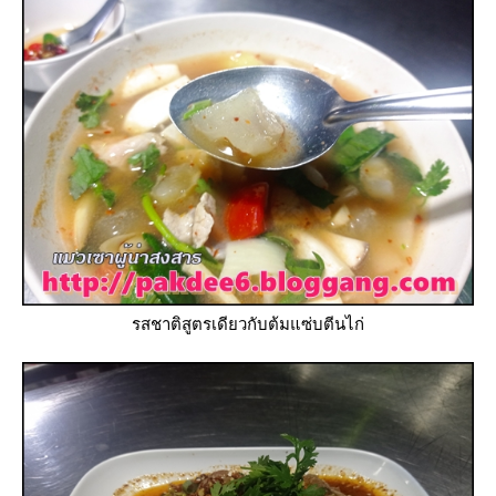
รสชาติสูตรเดียวกับต้มแซ่บตีนไก่