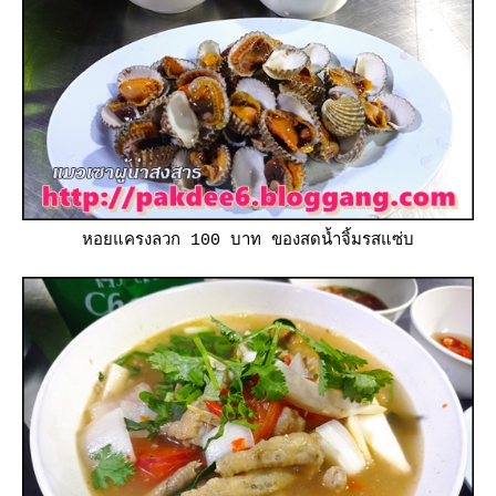
หอยแครงลวก 100 บาท ของสดน้ำจิ้มรสแซ่บ