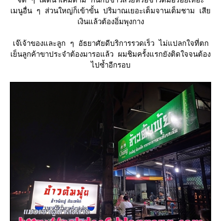
จัด ๆ เผ็ดนำเค็มตาม กินกับข้าวสวยหรือข้าวต้มอร่อยเหอะ
เมนูอื่น ๆ ส่วนใหญ่ก็เข้าขั้น ปริมาณเยอะเต็มจานเต็มชาม เสี
เงินแล้วต้องอิ่มพุงกาง
เจ๊เจ้าของและลูก ๆ อัธยาศัยดีบริการรวดเร็ว ไม่แปลกใจที่ตก
เย็นลูกค้าขาประจำต้องมารอแล้ว ผมชิมครั้งแรกยังติดใจจนต้อง
ไปซ้ำอีกรอบ