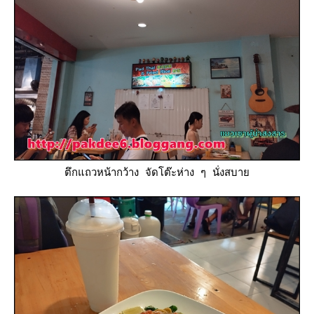
ตึกแถวหน้ากว้าง จัดโต๊ะห่าง ๆ นั่งสบา