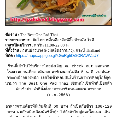
ชื่อร้าน
: The Best One Pad Thai
รายการอาหาร
: ผัดไทย หมี่เหลืองผัดซีอิ๊ว ข้าวผัด โรตี
เวลาเปิดบริการ
: ทุกวัน 11:00-22:00 น.
ที่ตั้งร้าน
: ถนนอ่าวนาง (ฝั่งมัสยิดอ่าวนาง), กระบี่ Thailand
https://maps.app.goo.gl/kGuRg5Dr9CRAWVaU7
พิกัด
:
ร้านนี้เข้าไปใช้บริการโดยบังเอิญ ผม check out ออกจาก
รงแรมก่อนเที่ยง เดินออกมาข้างนอกไม่ถึง 5 นาที เจอฝนเท
กระะหน่ำอย่างหนัก เลยวิ่งเข้าหลบฝนในร้านอาหารที่อยู่ใกล้สุด
นามว่า The Best One Pad Thai เช็ดหน้าเช็ดหัวที่เปียกสัก
พักเข้าประจำที่นั่งสั่งอาหารมาชิมหน่อยตามมารยาท
(ก.ย.2566)
อาหารจานเดียวที่นี่เริ่มต้นที่ 60 บาท ถ้าเป็นกับข้าว 100-120
บาท ผมสั่งหมี่เหลืองผัดซีอิ๊วกุ้ง ได้กุ้งตัวใหญ่สดเนื้อแน่น เส้น