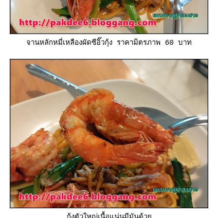
จานหลักหมี่เหลืองผัดซีอิ๊วกุ้ง ราคามิตรภาพ 60 บาท
กุ้งตัวใหญ่เนื้อแน่นมีมันด้ว