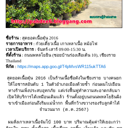
ชื่อร้าน
: สุดยอดเนื้อตุ๋น 2016
รายการอาหาร
: ก๋วยเตี๋ยวเนื้อ เกาเหลาเนื้อ หม้อไฟ
เวลาเปิดบริการ
: จันทร์-เสาร์ 09:00-15:30 น.
ที่ตั้งร้าน
: ถนนพหลโยธิน (ซอยบ้านร่องเสือเต้น 10), เชียงรา
Thailand
https://maps.app.goo.gl/T4pMvsWR115ukTTA6
พิกัด
:
สุดยอดเนื้อตุ๋น 2016 เป็นร้านเนื้อชื่อดังในเชียงราย บางคนยก
ห้โอชารสอันดับ 1 ในตัวอำเภอเมืองด้วยซ้ำ ก่อนผมไปเยือน
ทางร้านเพิ่งประสบอุทกภัย แต่เร่งฟื้นฟูทำความสะอาดกลับมา
เปิดให้บริการได้เหมือนเดิมแล้ว ร้านตั้งอยู่บนถนนพหลโยธินฝั่ง
ขาเข้าเมืองก่อนถึงริมแม่น้ำกก พื้นที่กว้างขวางรองรับลูกค้าได้
จำนวนมาก (ต.ค.2567)
ผมสั่งเกาเหลาเนื้อจัมโบ้ 100 บาท ปริมาณคุ้มค่าให้เยอะกว่า