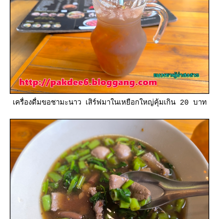
เครื่องดื่มขอชามะนาว เสิร์ฟมาในเหยือกใหญ่คุ้มเกิน 20 บาท