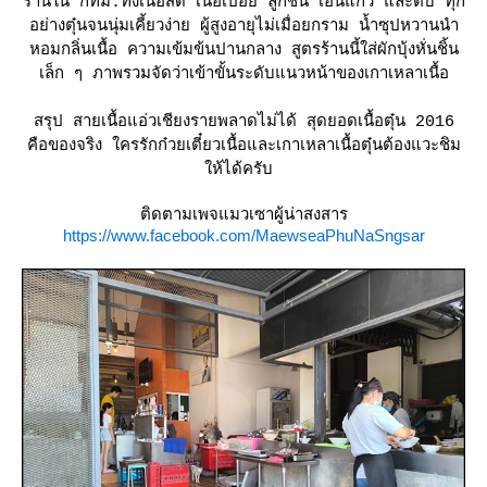
ร้านใน กทม.ทั้งเนื้อสด เนื้อเปื่อย ลูกชิ้น เอ็นแก้ว และตับ ทุก
อย่างตุ๋นจนนุ่มเคี้ยวง่าย ผู้สูงอายุไม่เมื่อยกราม น้ำซุปหวานนำ
หอมกลิ่นเนื้อ ความเข้มข้นปานกลาง สูตรร้านนี้ใส่ผักบุ้งหั่นชิ้น
เล็ก ๆ ภาพรวมจัดว่าเข้าขั้นระดับแนวหน้าของเกาเหลาเนื้อ
สรุป สายเนื้อแอ่วเชียงรายพลาดไม่ได้ สุดยอดเนื้อตุ๋น 2016
คือของจริง ใครรักก๋วยเตี๋ยวเนื้อและเกาเหลาเนื้อตุ๋นต้องแวะชิม
ห้ได้ครับ
ติดตามเพจแมวเซาผู้น่าสงสาร
https://www.facebook.com/MaewseaPhuNaSngsar