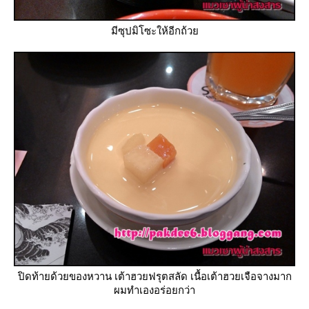
มีซุปมิโซะให้อีกถ้ว
ปิดท้ายด้วยของหวาน เต้าฮวยฟรุตสลัด เนื้อเต้าฮวยเจือจางมาก
ผมทำเองอร่อยกว่า