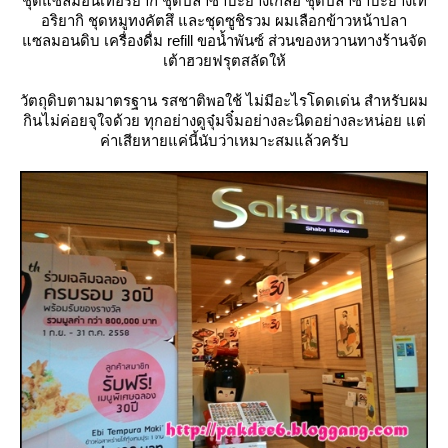
ชุดแซลมอนเทอริยากิ ชุดปลาซาบะย่างเกลือ ชุดปลาซาบะย่างเท
อริยากิ ชุดหมูทงคัตสึ และชุดซูชิรวม ผมเลือกข้าวหน้าปลา
ซลมอนดิบ เครื่องดื่ม refill ขอน้ำพันซ์ ส่วนของหวานทางร้านจัด
เต้าฮวยฟรุตสลัดให้
วัตถุดิบตามมาตรฐาน รสชาติพอใช้ ไม่มีอะไรโดดเด่น สำหรับผม
กินไม่ค่อยจุใจด้วย ทุกอย่างดูจุ๋มจิ๋มอย่างละนิดอย่างละหน่อย แต่
ค่าเสียหายแค่นี้นับว่าเหมาะสมแล้วครับ