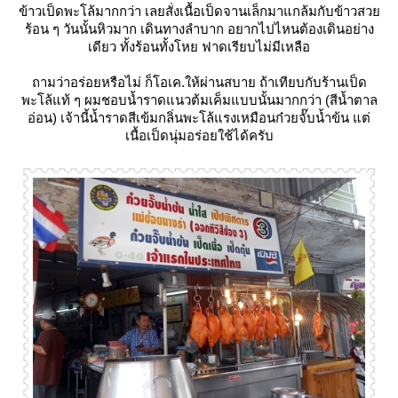
ข้าวเป็ดพะโล้มากกว่า เลยสั่งเนื้อเป็ดจานเล็กมาแกล้มกับข้าวสว
ร้อน ๆ วันนั้นหิวมาก เดินทางลำบาก อยากไปไหนต้องเดินอย่าง
เดียว ทั้งร้อนทั้งโหย ฟาดเรียบไม่มีเหลือ
ถามว่าอร่อยหรือไม่ ก็โอเค.ให้ผ่านสบาย ถ้าเทียบกับร้านเป็ด
พะโล้แท้ ๆ ผมชอบน้ำราดแนวต้มเค็มแบบนั้นมากกว่า (สีน้ำตาล
อ่อน) เจ้านี้น้ำราดสีเข้มกลิ่นพะโล้แรงเหมือนก๋วยจั๊บน้ำข้น แต่
เนื้อเป็ดนุ่มอร่อยใช้ได้ครับ