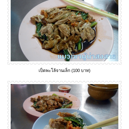
เป็ดพะโล้จานเล็ก (100 บาท)