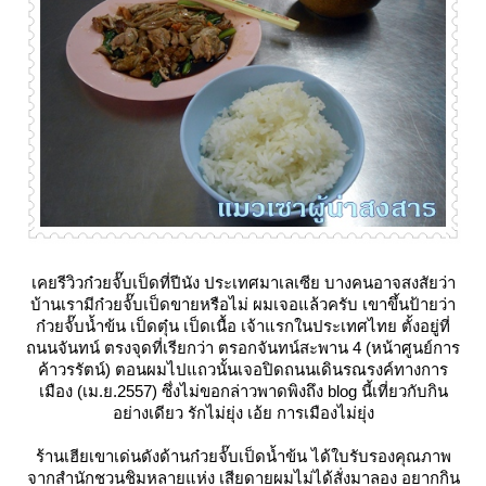
เคยรีวิวก๋วยจั๊บเป็ดที่ปีนัง ประเทศมาเลเซีย บางคนอาจสงสัยว่า
บ้านเรามีก๋วยจั๊บเป็ดขายหรือไม่ ผมเจอแล้วครับ เขาขึ้นป้ายว่า
ก๋วยจั๊บน้ำข้น เป็ดตุ๋น เป็ดเนื้อ เจ้าแรกในประเทศไทย ตั้งอยู่ที่
ถนนจันทน์ ตรงจุดที่เรียกว่า ตรอกจันทน์สะพาน 4 (หน้าศูนย์การ
ค้าวรรัตน์) ตอนผมไปแถวนั้นเจอปิดถนนเดินรณรงค์ทางการ
เมือง (เม.ย.2557) ซึ่งไม่ขอกล่าวพาดพิงถึง blog นี้เที่ยวกับกิน
อย่างเดียว รักไม่ยุ่ง เอ้ย การเมืองไม่ยุ่ง
ร้านเฮียเขาเด่นดังด้านก๋วยจั๊บเป็ดน้ำข้น ได้ใบรับรองคุณภาพ
จากสำนักชวนชิมหลายแห่ง เสียดายผมไม่ได้สั่งมาลอง อยากกิน