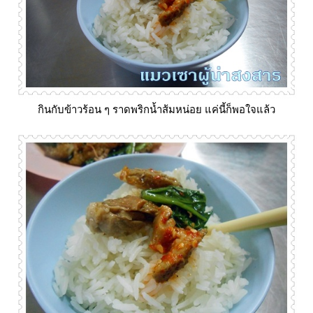
กินกับข้าวร้อน ๆ ราดพริกน้ำส้มหน่อย แค่นี้ก็พอใจแล้ว