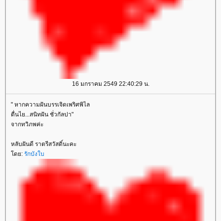
16 มกราคม 2549 22:40:29 น.
" หากความฝันบรรเจิดเพริศพิไล
ตื่นไย...สนิทฝัน ชั่วกัลปา"
จากทวิภพค่ะ
หลับฝันดี ราตรีสวัสดิ์นะคะ
ดย:
รักบังใบ