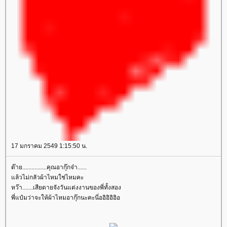
17 มกราคม 2549 1:15:50 น.
ต๊าย................คุณอากุ๊กจ๋า......
ล้วไม่กลัวผ้าไหมใช่ไหมคะ
หว๊า.......เสียดายจังวันแต่งงานของพี่ทั้งสอง
พี่แป๋มว่าจะให้ผ้าไหมอากุ๊กนะคะนี่ออิอิอิอิอ