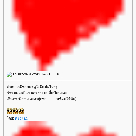
16 มกราคม 2549 14:21:11 น.
ฝากบอกพี่ชายมาดูใจพี่แป๋มไวๆๆ
ช้าหมดอดมีแฟนสวยๆแบบพี่แป๋มนะคะ
เดินทางดีๆๆนะคะอากุ๊กขา..........า(ซ้อมให้ชิน)
ดย:
หยิ๋งแป๋ม