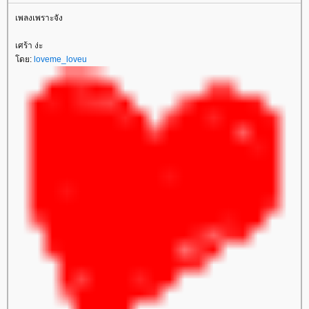
เพลงเพราะจัง
เศร้า ง่ะ
ดย:
loveme_loveu