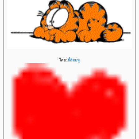
ดย:
ตี๋สีชมพู