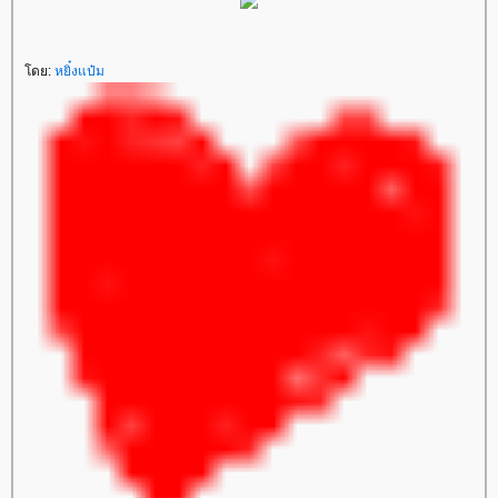
ดย:
หยิ๋งแป๋ม