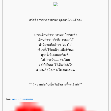
..สวัสดีตอนบ่ายสามของ อุดรธานี นะเจ้าค่ะ..
อยากเขียนคำว่า "อาทร" ใส่ท้องฟ้า
เขียนคำว่า "คิดถึง" ต่อเอาไว้
คำที่สามคือคำว่า "ห่วงใย"
เขียนทิ้งไว้บนฟ้า...เพื่อให้เธอ
ทุกครั้งที่เธอมองท้องฟ้า
ไม่ว่าจะวัน..เวลา..ไหน
จะได้เก็บเอาไว้เป็นกำลังใจ
อาทร..คิดถึง..ห่วงใย..เธอเสมอ.
** มีความสุขกับเย็นวันอังคารนี้นะเจ้าค่ะ**
ดย:
จอมแก่นแสนซน