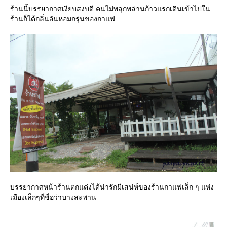
ร้านนี้บรรยากาศเงียบสงบดี คนไม่พลุกพล่านก้าวแรกเดินเข้าไปใน
ร้านก็ได้กลิ่นอันหอมกรุ่นของกาแฟ
บรรยากาศหน้าร้านตกแต่งได้น่ารักมีเสน่ห์ของร้านกาแฟเล็ก ๆ แห่ง
เมืองเล็กๆที่ชื่อว่าบางสะพาน