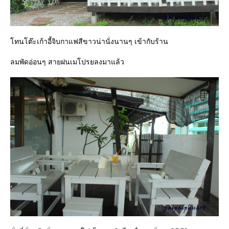
ทนโต๊ะเก้าอี้จิบกาแฟสีขาวน่านั่งนานๆ เข้ากับร้าน
ลมพัดอ่อนๆ สายฝนเมโปรยลงมาแล้ว