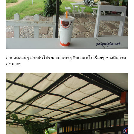
สายลมอ่อนๆ สายฝนโปรยลงมาเบาๆ จิบกาแฟไปเรื่อยๆ ช่างมีความ
สุขมากๆ