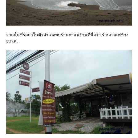
จากนั้นขี่รถมาในตัวอำเภอพบร้านกาแฟร้านที่ชื่อว่า ร้านกาแฟข้าง
ธ.ก.ส.