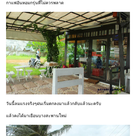
กาแฟอันหอมกรุ่นที่ไม่ควรพลาด
วันนี้ลมแรงจริงๆฝนเริ่มตกลงมาแล้วกลับแล้วนะครับ
ล้วคงได้มาเยือนบางสะพานใหม่