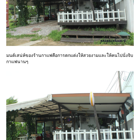
มนต์เสน่ห์ของร้านกาแฟคือการตกแต่งให้สวยงามและให้คนไปนั่งจิบ
กาแฟนานๆ