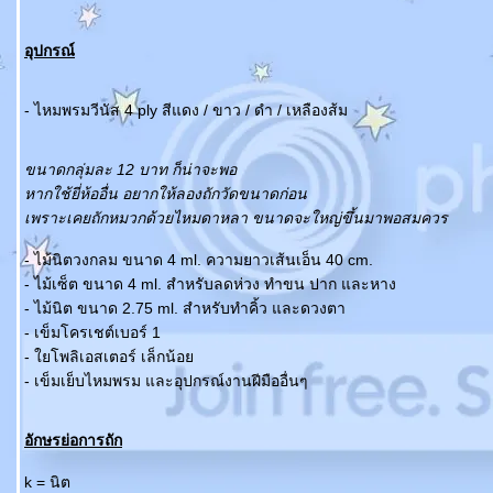
อุปกรณ์
- ไหมพรมวีนัส 4 ply สีแดง / ขาว / ดำ / เหลืองส้ม
ขนาดกลุ่มละ 12 บาท ก็น่าจะพอ
หากใช้ยี่ห้ออื่น อยากให้ลองถักวัดขนาดก่อน
เพราะเคยถักหมวกด้วยไหมดาหลา ขนาดจะใหญ่ขึ้นมาพอสมควร
- ไม้นิตวงกลม ขนาด 4 ml. ความยาวเส้นเอ็น 40 cm.
- ไม้เซ็ต ขนาด 4 ml. สำหรับลดห่วง ทำขน ปาก และหาง
- ไม้นิต ขนาด 2.75 ml. สำหรับทำคิ้ว และดวงตา
- เข็มโครเชต์เบอร์ 1
- ใยโพลิเอสเตอร์ เล็กน้อ
- เข็มเย็บไหมพรม และอุปกรณ์งานฝีมืออื่นๆ
อักษรย่อการถัก
k = นิต