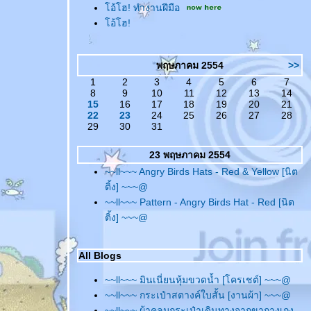
อ้โฮ! ทำงานฝีมือ
อ้โฮ!
พฤษภาคม 2554
>>
1
2
3
4
5
6
7
8
9
10
11
12
13
14
15
16
17
18
19
20
21
22
23
24
25
26
27
28
29
30
31
23 พฤษภาคม 2554
~~ll~~~ Angry Birds Hats - Red & Yellow [นิต
ติ้ง] ~~~@
~~ll~~~ Pattern - Angry Birds Hat - Red [นิต
ติ้ง] ~~~@
All Blogs
~~ll~~~ มินเนี่ยนหุ้มขวดน้ำ [โครเชต์] ~~~@
~~ll~~~ กระเป๋าสตางค์ใบสั้น [งานผ้า] ~~~@
~~ll~~~ ผ้าคลุมกระเป๋าเดินทางจากขากางเกง