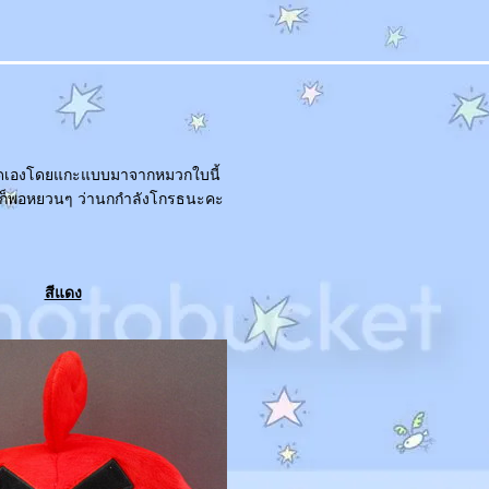
ิดเองโดยแกะแบบมาจากหมวกใบนี้
างก็พอหยวนๆ ว่านกกำลังโกรธนะคะ
สีแดง