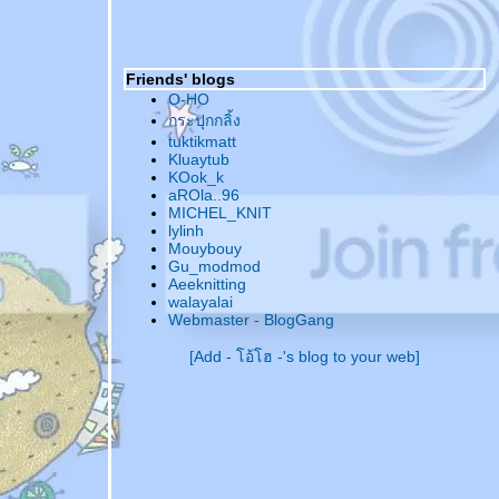
~~ll~~~ สมรส - สมรัก [นิตติ้ง] ~~~@
~~ll~~~ ผ้าพันคออุ่นอุ่น [นิตติ้ง] ~~~@
~~ll~~~ อ้นจันทร์ เปิ้ลรี่ และนางฟ้าโอ้โฮ [นิต
Friends' blogs
ติ้ง] ~~~@
O-HO
~~ll~~~ Cinderella Topsy - Turvy Doll [นิตติ้ง]
กระปุกกลิ้ง
~~~@
tuktikmatt
~~ll~~~ Rainbow Baby, Snow Man and
Kluaytub
Pandas [นิตติ้ง] ~~~@
KOok_k
~~ll~~~ กระเป๋าถือ [นิตติ้ง] ~~~@
aROla..96
MICHEL_KNIT
~~ll~~~ Entrelac Hat [นิตติ้ง] ~~~@
lylinh
~~ll~~~ เสื้อ เสื้อ เสื้อ [นิตติ้ง] ~~~@
Mouybouy
~~ll~~~ ซองใส่เครื่องเล่น MP 3 - 4 - 5 [นิตติ้ง]
Gu_modmod
Aeeknitting
~~~@
walayalai
~~ll~~~ หมวกถักเพื่อน้อง [นิตติ้ง] ~~~@
Webmaster - BlogGang
~~ll~~~ หมวกหลากสีของบาร์บี้หัวฟู [นิตติ้ง]
~~~@
[Add - โอ้โฮ -'s blog to your web]
~~ll~~~ แต่งตัวบาร์บี้ [โครเชต์ & นิตติ้ง] ~~~@
~~ll~~~ ถุงผ้าดี๊ดี [ผ้า & โครเชต์] ~~~@
~~ll~~~ หมวกถักสีขาว [นิตติ้ง] ~~~@
~~ll~~~ หมวกถักสลับสี [นิตติ้ง] ~~~@