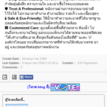
กำจัดฝุ่นฝังลึก คราบกวนใจ และฆ่าเชื้อโรคแบบหมดจด
🛡️
Trust & Professional:
พนักงานผ่านการอบรมมาอย่างดี
ไว้ใจได้ ไม่กวนเวลาทำงาน ทำงานเงียบ รวดเร็ว และเนี้ยบสุดๆ
🧪
Safe & Eco-Friendly:
ช้น้ำยาทำความสะอาดที่ได้มาตรฐาน
ปลอดภัยต่อพนักงานและเป็นมิตรกับสิ่งแวดล้อม
🏢
Customized Care:
ดูแลตั้งแต่พื้นที่ส่วนกลาง ห้องน้ำ ไป
จนถึงกระจกบานใหญ่ ออกแบบแพ็กเกจได้ตามขนาดออฟฟิศเล
"โต๊ะทำงานที่สะอาด คือจุดเริ่มต้นของไอเดียที่ดี" นะคะ 💡
องค์กรไหนอยากเปลี่ยนบรรยากาศที่ทำงานให้กลับมาเฟรช น่า
อยู่ และปลอดภัยต่อสุขภาพพนักงาน
Create Date :
06 พฤษภาคม 2569
Last Update :
6 พฤษภาคม 2569 1:01:00 น.
Counter :
235 Pageviews.
Comments :
0
(โหวต blog นี้)
ผู้โหวตบล็อกนี้...
คุณnewyorknurse