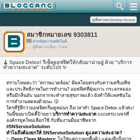
สมาชิกหมายเลข 9303811
ฝากข้อความหลังไมค์
ผู้ติดตามบล็อก : 0 คน
🧹 Space Detox! รีเซ็ตออฟฟิศให้กลับมาน่าอยู่ ด้วย "บริการ
ทำความสะอาด" ระดับโปร ✨
ทราบไหมคะว่า "สภาพแวดล้อม" มีผลโดยตรงกับความครีเอทีฟ
ละประสิทธิภาพในการทำงาน? ออฟฟิศที่ฝุ่นเกาะ กระจกหมอง
หรือมีกลิ่นอับ นอกจากจะทำลายสุขภาพแล้ว ยังทำให้แพสชันใน
การทำงานลดลงด้วยนะ 🤧
ครที่รู้สึกว่าออฟฟิศเริ่มดูหม่นๆ ถึงเวลาทำ Space Detox แล้วค่ะ!
วันนี้ขอมาเปิดตี้ป้ายยา
บริการทำความสะอาด
บบครบวงจรที่
องค์กรยุคใหม่เลือกใช้ กับทีมงานมืออาชีพจาก
#SNServiceSolution
ทำไมถึงต้องยกให้ SNServiceSolution ดูแลความสะอาด?
✨
Deep Clean Mastery:
ไม่ใช่แค่กวาดถูพื้นผิว แต่ลงลึกถึงการ