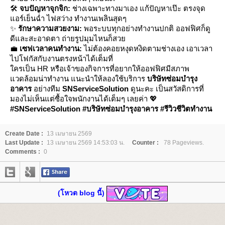
🛠️
จบปัญหาจุกจิก:
ช่างเฉพาะทางมาเอง แก้ปัญหาเป๊ะ ตรงจุด
อร์เย็นฉ่ำ ไฟสว่าง ทำงานเพลินสุดๆ
✨
รักษาความสวยงาม:
พอระบบทุกอย่างทำงานปกติ ออฟฟิศก็ดู
ดีและสะอาดตา ถ่ายรูปมุมไหนก็สว
💼
เซฟเวลาคนทำงาน:
ไม่ต้องคอยหงุดหงิดตามช่างเอง เอาเวลา
ไปโฟกัสกับงานตรงหน้าได้เต็มที่
ครเป็น HR หรือเจ้าของกิจการที่อยากให้ออฟฟิศมีสภาพ
วดล้อมน่าทำงาน แนะนำให้ลองใช้บริการ
บริษัทซ่อมบำรุง
อาคาร
อย่างทีม
SNServiceSolution
ดูนะคะ เป็นสวัสดิการที่
มองไม่เห็นแต่ซื้อใจพนักงานได้เต็มๆ เลยค่า 💖
#SNServiceSolution #บริษัทซ่อมบำรุงอาคาร #รีวิวชีวิตทำงาน
Create Date :
13 เมษายน 2569
Last Update :
13 เมษายน 2569 14:53:03 น.
Counter :
78 Pageviews.
Comments :
0
(โหวต blog นี้)