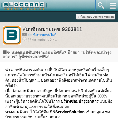
สมาชิกหมายเลข 9303811
ฝากข้อความหลังไมค์
ผู้ติดตามบล็อก : 0 คน
🏢✨ หมดแพสชันเพราะออฟฟิศพัง? ป้ายยา "บริษัทซ่อมบำรุง
อาคาร" กู้ชีพชาวออฟฟิศ!
ชาวออฟฟิศมารวมกันตรงนี้! 🍋 มีใครเคยหงุดหงิดกับเรื่องเล็กๆ
ต่กวนใจในการทำงานบ้างไหมคะ? แอร์ไม่เย็น ไฟกะพริบ ท่อ
ตัน ห้องน้ำมีปัญหา... บอกเลยว่าฟีลลิ่งอยากทำงานหดหายไปเกิน
ครึ่ง! 📉
เมื่อก่อนออฟฟิศเราเจอปัญหานี้บ่อยมากจน HR ปวดหัว แต่เดี๋ยว
นี้บอกเลยว่าบรรยากาศเปลี่ยนไปมาก ออฟฟิศน่าอยู่ขึ้น 300%
เพราะผู้บริหารตัดสินใจใช้บริการ
บริษัทซ่อมบำรุงอาคาร
บบมือ
อาชีพเข้ามาดูแลภาพรวมให้ทั้งหมดค่ะ
ทางออฟฟิศเราไว้ใจให้ทีม
SNServiceSolution
เข้ามาดูแล ขอ
ป้ายยาความเริ่ดแบบสั้นๆ เลยนะ: