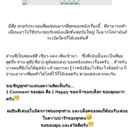
นี่คือ สกอร์ประกอบที่ผมชอบมากที่สุดของหนังเรื่องนี้ ..ที่สามารถทำ
เนียนเอาไปใช้ประกอบกับหนังแอ๊คชั่นฟอร์มใหญ่ ในฉากไล่ล่ามันส์
ระเบิดใดๆก็ได้เลยทันที
ส่วนที่เป็นฟอนท์สี เขียว-แดง เพิ่มเข้ามา... ซึ่งที่เน้นนั้นจะเป็นที่ผม
พูดถึง ส่วน ดูดี(เขียว)-ดูด้อย(แดง) ของหนังแต่ละเรื่องครับ ...สำหรับ
บางคนที่ยังไม่ได้ดูหนัง แล้วอยากจะรู้ว่าหนังมีอะไรดีอะไรด้อยบ้าง ก็
อ่านเอาจากที่ผมทำไฮไลท์ไว้ก็ได้เลยครับ ตามแต่สะดวกละกัน
ขอเชิญทุกท่านเสนอความคิดเห็นกัน...
1 Comment ของคุณ คือ 1 Happy ของเจ้าของบล็อก ขอบคุณมาก
ครับ
ผมยินดีเสมอในมิตรภาพของทุกท่าน และบล็อคของผมก็ต้อนรับเสมอ
นความน่ารักของทุกคน
ขอขอบคุณ และสวัสดีครับ