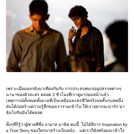
เพราะเมื่อมองกลับมาเทียบกันกับ การประสบพบเจออุปสรรคต่างๆ
นานาของตัวละคร ตลอด 2 ชั่วโมงที่เราดูมาก่อนหน้าแล้ว...
เหตุการณ์ทั้งหมดทั้งมวลที่เป็นเหมือนละครชีวิตจริงบทสั้นๆบทหนึ่ง
มันได้ก่อสร้างความรู้สึกของเราร่วมเข้าไป ให้เราอยากจะน่ารัก น่า
ลุ้นไปกับมันได้ตลอด
ทั้งๆที่ก็รู้ว่าผู้ชายที่ชื่อ จามาล มาลิค คนนี้..ไม่ได้มีการ Inspiration by
a True Story ของใครมาสร้างเป็นหนัง ...แต่เราก็ยังพร้อมจะเข้าใจ