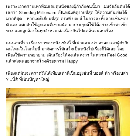
เพราะเอาตราบเท่าที่ผมเคยดูหนังของผู้กำกับคนนี้มา ..ผมจัดอันดับได้
เลยว่า Slumdog Millionaire เป็นหนังที่ดูง่ายที่สุด ให้ความบันเทิงได้
มากที่สุด ...หากแต่ก็เยี่ยมที่สุด ตรงที่ บอยล์ ไม่อาจละทิ้งลายเซ็นของ
ตัวเอง แต่กลับใช้ลูกเล่นที่เขาถนัด มาประยุกต์ใช้ได้อย่างเข้าท่าเข้า
ทาง และถูกต้องในทุกจังหวะ ต่อเนื่องกันไปแต่ต้นจนจบเรื่อง
น่นอนที่ว่า เรื่องราวของหนังเช่นนี้ ที่เน่าแสนเน่า อาจจะเอาผู้กำกับ
คนไหนในโลกใบนี้ มาจัดการให้เสร็จเป็นหนังไปเรื่องก็ได้เลย โด
เพียงใช้ความพยายาม เดินเรื่องให้คงเส้นคงวา ในความ Feel Good
ล้วส่งคนออกจากโรงด้วยความ Happy
เพียงแต่มันจะตราตรึงได้เทียบเท่าที่เป็นอยู่เช่นที่ บอยล์ ทำ หรือเปล่า
? ..นี่สิ ที่เป็นปัญหาใหญ่