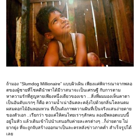
ถ้ามอง “Slumdog Millionaire” แบบผิวเผิน เพียงแค่พิจารณาจากพลอ
ตของผู้ชายที่โชคดีนำพาได้มีวาสนาจะเป็นเศรษฐี กับการตาม
หาความรักที่สูญหายเพียงหนึ่งเดียวของเขา ...สิ่งที่ผมมองเห็นคาตา
เป็นอันดับแรกๆ ก็คือ ความน้ำเน่าอันคละคลุ้งไปด้วยกลิ่นโคลนตม
ผสมดอกไม้อันหอมหวน ที่เป็นดังภาพความฝันที่เป็นจริงแสนง่ายดา
ของตัวเอก ..เรียกว่า ขอแค่ให้คนไทยเราๆสักคน ลองมีพลอตแบบนี้
อยู่ในหัว แล้วเดินเข้าไปนำเสนอกับค่ายละครต่างๆ ..ก็ง่ายดาย ไม่
ากยุ่ง ที่จะถูกจับสร้างออกมาเป็นละครหลังข่าวภาคค่ำ สำเร็จรูปได้
เล