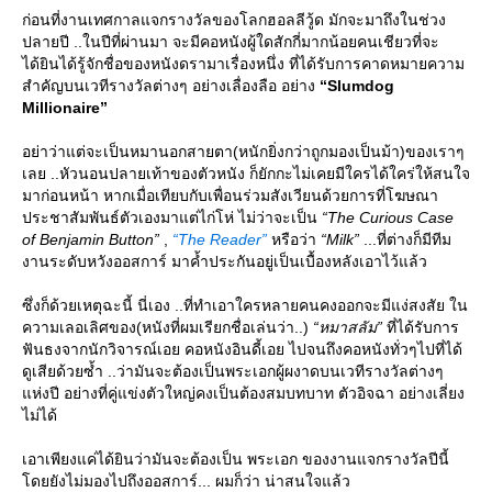
ก่อนที่งานเทศกาลแจกรางวัลของโลกฮอลลีวู้ด มักจะมาถึงในช่วง
ปลายปี ..ในปีที่ผ่านมา จะมีคอหนังผู้ใดสักกี่มากน้อยคนเชียวที่จะ
ได้ยินได้รู้จักชื่อของหนังดรามาเรื่องหนึ่ง ที่ได้รับการคาดหมายความ
สำคัญบนเวทีรางวัลต่างๆ อย่างเลื่องลือ อย่าง
“Slumdog
Millionaire”
อย่าว่าแต่จะเป็นหมานอกสายตา(หนักยิ่งกว่าถูกมองเป็นม้า)ของเราๆ
เลย ..หัวนอนปลายเท้าของตัวหนัง ก็ยักกะไม่เคยมีใครได้ใคร่ให้สนใจ
มาก่อนหน้า หากเมื่อเทียบกับเพื่อนร่วมสังเวียนด้วยการที่โฆษณา
ประชาสัมพันธ์ตัวเองมาแต่ไก่โห่ ไม่ว่าจะเป็น
“The Curious Case
of Benjamin Button”
,
“The Reader”
หรือว่า
“Milk”
...ที่ต่างก็มีทีม
งานระดับหวังออสการ์ มาค้ำประกันอยู่เป็นเบื้องหลังเอาไว้แล้ว
ซึ่งก็ด้วยเหตุฉะนี้ นี่เอง ..ที่ทำเอาใครหลายคนคงออกจะมีแง่สงสัย ใน
ความเลอเลิศของ(หนังที่ผมเรียกชื่อเล่นว่า..)
“หมาสลัม”
ที่ได้รับการ
ฟันธงจากนักวิจารณ์เอย คอหนังอินดี้เอย ไปจนถึงคอหนังทั่วๆไปที่ได้
ดูเสียด้วยซ้ำ ..ว่ามันจะต้องเป็นพระเอกผู้ผงาดบนเวทีรางวัลต่างๆ
ห่งปี อย่างที่คู่แข่งตัวใหญ่คงเป็นต้องสมบทบาท ตัวอิจฉา อย่างเลี่ยง
ไม่ได้
เอาเพียงแค่ได้ยินว่ามันจะต้องเป็น พระเอก ของงานแจกรางวัลปีนี้
ดยยังไม่มองไปถึงออสการ์... ผมก็ว่า น่าสนใจแล้ว