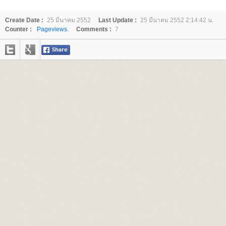
Create Date :
25 มีนาคม 2552
Last Update :
25 มีนาคม 2552 2:14:42 น.
Counter :
Pageviews.
Comments :
7