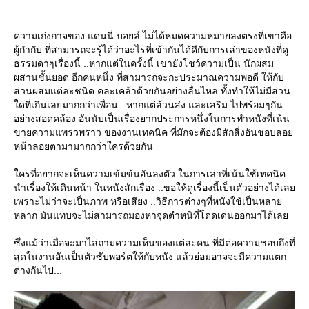
ความเก่งกาจของ แดนนี่ บอยล์ ไม่ได้หมดความหมายลงตรงที่เขาคือ
ผู้กำกับ ที่สามารถจะรู้ได้ว่าอะไรที่เข้ากันได้ดีกับการเล่าของหนังที่ดู
ธรรมดาๆเรื่องนี้ ..หากแต่ในครั้งนี้ เขายังโชว์ความเป็น นักผสม
ผสานชั้นยอด อีกคนหนึ่ง ที่สามารถจะกะประมาณความพอดี ให้กับ
ส่วนผสมแต่ละชนิด คละเคล้าด้วยกันอย่างลื่นไหล ทั้งทำให้ไม่มีส่วน
ดที่เกินเลยมากกว่าเพื่อน ..หากแต่ล้วนส่ง และเสริม ไปพร้อมๆกัน
อย่างสอดคล้อง อันนับเป็นเรื่องยากประการหนึ่งในการทำหนังที่เน้น
ขายความแพรวพราว ของงานเทคนิค ที่มักจะต้องมีสักสิ่งอันชอบลอ
หน้าลอยตามามากกว่าใครด้วยกัน
ครที่อยากจะเห็นความเข้มข้นอันลงตัว ในการเล่าที่เน้นใช้เทคนิค
นำเรื่องให้เดินหน้า ในหนังสักเรื่อง ..ขอให้ดูเรื่องนี้เป็นตัวอย่างได้เล
เพราะไม่ว่าจะเป็นภาพ หรือเสียง ..วิธีการต่างๆที่หนังใช้เป็นหลา
หลาก มันแทบจะไม่สามารถมองหาจุดตำหนิที่โดดเด่นออกมาได้เล
ซึ่งแม้ว่าเมื่อจะมาไล่ถามความเห็นของแต่ละคน ที่มีต่อความชอบถึงที่
สุดในงานอันเป็นตัวซับพอร์ตให้กับหนัง แล้วย่อมอาจจะมีความแตก
ต่างกันไป...