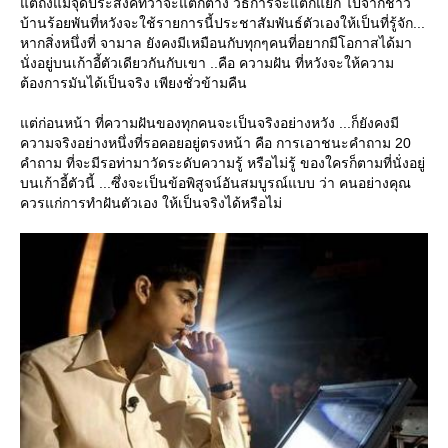
ต่ถึงแม้จุดประสงค์ที่ว่าจะแตกต่าง วิธีการจะแตกแยก ไปจากชาว
บ้านร้อยพันที่หวังจะใช้รายการนี้ประชาสัมพันธ์ตัวเองให้เป็นที่รู้จัก...
หากสิ่งหนึ่งที่ จามาล ยังคงมีเหมือนกับทุกๆคนที่อยากมีโอกาสได้มา
นั่งอยู่บนเก้าอี้ตัวเดียวกันกับเขา ..คือ ความฝัน ที่หวังจะให้ความ
ต้องการมันได้เป็นจริง เพียงชั่วข้ามคืน
ต่ก่อนหน้า ที่ความฝันของทุกคนจะเป็นจริงอย่างหวัง ...ก็ยังคงมี
ความจริงอย่างหนึ่งที่รอคอยอยู่ตรงหน้า คือ การเอาชนะคำถาม 20
คำถาม ที่จะมีรอท่ามาวัดระดับความรู้ หรือไม่รู้ ของใครก็ตามที่นั่งอยู่
บนเก้าอี้ตัวนี้ ...ซึ่งจะเป็นข้อพิสูจน์อันสมบูรณ์แบบ ว่า คนอย่างคุณ
ควรแก่การทำฝันตัวเอง ให้เป็นจริงได้หรือไม่