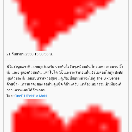
21 กันยายน 2550 15:30:56 น.
พี่วิน (บลูยอชท์)
...เคยดูแล้วครับ ประทับใจจัดๆเหมือนกัน โดยเฉพาะตอนจบ อึ้ง
ทึ่ง และง.งูสองตัวชนกัน ...ทำไปได้ (เป็นเพราะว่าตอนนั้น ยังไม่ค่อยได้ดูหนังหัก
มุมด้วยละมั้ง เลยแบบว่าเหวอสุดๆ ...ดูเรื่องนี้ก่อนหน้าจะได้ดู The Six Sense
ด้วยซ้ำ) ...การแสดงของ จอห์น คูแซ็ค ก็ดีนะครับ แต่ต้องเหมารวมเป็นทีมจะดี
กว่า เพราะเล่นได้ถึงทุกคน
ดย:
OncE UPoN'-'a MaN