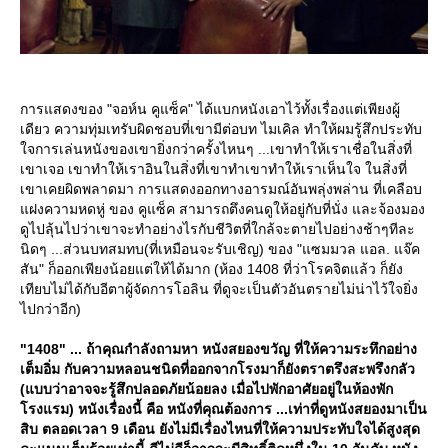
การแสดงของ "จอห์น คูแซ็ค" ได้แบกหนังเอาไว้ทั้งเรื่องแต่เพียงผู้
เดียว ความทุ่มเทรับผิดชอบที่เขามีต่อบท ไมเคิล ทำให้ผมรู้สึกประทับ
จการเล่นหนังของเขายิ่งกว่าครั้งไหนๆ ...เขาทำให้เราเชื่อในสิ่งที่
เขาเจอ เขาทำให้เราอินในสิ่งที่เขาทำเขาทำให้เราเห็นใจ ในสิ่งที่
เขาเคยผิดพลาดมา การแสดงออกทางอารมณ์อันพลุ่งพล่าน ที่เคลือบ
ฝงความหดหู่ ของ คูแซ็ค สามารถตึงคนดูให้อยู่กับที่นั่ง และจ้องมอง
ดูไปลุ้นไปว่าเขาจะทำอย่างไรกับชีวิตที่ใกล้จะตายไปอย่างช้าๆทีละ
นิดๆ ...ส่วนบทสมทบ(ที่เหมือนจะรับเชิญ) ของ "แซมมวล แอล. แจ๊ค
สัน" ก็ออกเพียงน้อยแต่ให้ได้มาก (ห้อง 1408 ที่ว่าโรคจิตแล้ว ก็ยัง
เทียบไม่ได้กับอีตาผู้จัดการโอลิน ที่ดูจะเป็นตัวอันตรายไม่น่าไว้ใจยิ่ง
ไปกว่าอีก)
"1408" ... ถ้าคุณกำลังถามหา หนังสยองขวัญ ที่ให้ความระทึกอย่าง
เต็มอิ่ม กับความหลอนชนิดที่ออกจากโรงมาก็ยังตราตรึงสะพรึงกลัว
(แบบว่าอาจจะรู้สึกปลอดภัยน้อยลง เมื่อไปพักอาศัยอยู่ในห้องพัก
รงแรม) หนังเรื่องนี้ คือ หนังที่คุณต้องการ ...เท่าที่ดูหนังสยองมาเป็น
สิบ ตลอดเวลา 9 เดือน ยังไม่มีเรื่องไหนที่ให้ความประทับใจได้สูงสุด