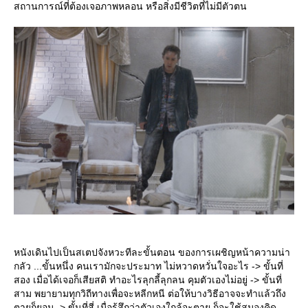
สถานการณ์ที่ต้องเจอภาพหลอน หรือสิ่งมีชีวิตที่ไม่มีตัวตน
หนังเดินไปเป็นสเตปจังหวะทีละขั้นตอน ของการเผชิญหน้าความน่า
กลัว ...ขั้นหนึ่ง คนเรามักจะประมาท ไม่หวาดหวั่นใจอะไร -> ขั้นที่
สอง เมื่อได้เจอก็เสียสติ ทำอะไรลุกลี้ลุกลน คุมตัวเองไม่อยู่ -> ขั้นที่
สาม พยายามทุกวิถีทางเพื่อจะหลีกหนี ต่อให้บางวิธีอาจจะทำแล้วถึง
ตายก็ยอม -> ขั้นที่สี่ เมื่อรู้สึกว่าตัวเองใกล้จะตาย ก็จะใช้สมองคิด