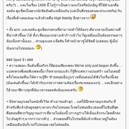
ครับ?) ... และในเรื่อง 1408 นี้ ไม่รู้ว่าเป็นความจงใจหรือบังเอิญ ที่ให้ตัวเอกคือ
จอห์น คูแซ็คเป็นพวกนักจัดอันดับเหมือนกัน (แต่เป็นสิ่งของคนละประเภทกัน) กับ
เรื่องที่เค้าเคยเล่นมาแล้วด้วยคือ High fidelity อีกต่างหาก
+ ทั้ง ผกก. และจอห์น คูแซ็คเก่งตรงที่สามารถทำให้ห้องๆ เดียวกลายเป็นสถานที่
ที่น่ากลัวขึ้นมาได้ ทั้งๆ ที่ตอนแรกย่างเท้าก้าวเข้าไป ก็ดูเหมือนเป็นห้องธรรมดาๆ
ห้องนึงเท่านั้นเอง ... ส่วนลุงแอล แจ๊คสัน ก็ทำหน้าตาขู่ได้จิตดี (แต่ตอน 'ตู้เย็น'
นั่นเหวอไปหน่อยง่ะ
)
### Spoil จ้า ###
+ ความสยอง เริ่มต้นขึ้นจริงๆ ก็อีตอนเสียงเพลง We've only just begun ดังขึ้น ...
ปลกตรงพี่เคยฟังเพลงนี้มาก็หลายรอบแล้ว ก็รู้สึกแค่หวานปนเศร้า แต่ไม่เคยมี
ครั้งไหนเลยที่จะให้ความรู้สึก 'ท้ายทอยเย็นวูบๆ' เหมือนตอนได้ฟังในเรื่องนี้เล
(มันเล่นดังขึ้นมาได้เข้ากับบรรยากาศตามท้องเรื่องซะหลอนเจงๆ) ... และอีกอย่าง
ก็อ้ายนาฬิกาปลุกที่นับเวลาถอยหลังนั่นแหละครับ
+ มีหลายมุกเลยในหนังที่เวิร์ค ทำเอาขนหัวลุก ... แต่ก็มีอีกหลายมุกเช่นกัน ที่
สำหรับพี่แล้วมันดูหลุดๆ เหวอๆ เกินไปหน่อย ก็เลยไม่ค่อยอิน (ตอนที่ไม่อินที่สุด
คือตอนที่พวกวิญญาณเก่าๆ ที่ตายในห้องนี้ ปรากฎร่างให้เห็นแล้วกระโดดตึกลง
ไป มันดูขำๆ มากกว่าน่ากลัว) ... ส่วนตอนที่ไปไปรษณีย์แล้วกลับมาอยู่ในห้อง
เหมือนเดิมนั่นก็เว่อร์ไปหน่อย เลยไม่ค่อยอิน