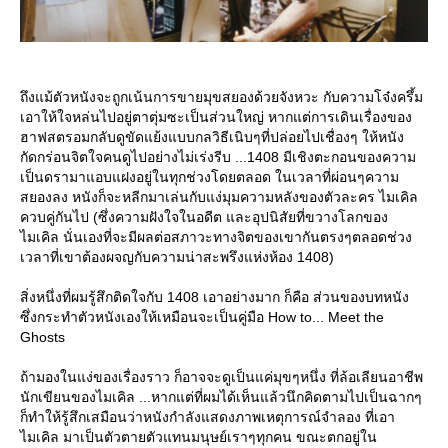
ถึงแม้ตัวหนังจะถูกเน้นการขายมุขสยองด้วยจังหวะ กับความโจ๋งครึ้ม
เอาให้ใจหล่นไปอยู่ตาตุ่มซะเป็นส่วนใหญ่ หากแต่การเดินเรื่องของ
ฮาฟสตรอมกลับดูขัดแย้งแบบกลวิธีเนิบๆที่ปล่อยไปเชื่องๆ ให้หนัง
กัดกร่อนจิตใจคนดูไปอย่างไม่เร่งรีบ ...1408 มีเชิงตะกอนของความ
เป็นดรามาแอบแฝงอยู่ในทุกช่วงโดยตลอด ในเวลาที่ผ่อนๆความ
สยองลง หนังก็จะหลีกมาเล่นกับแง่มุมความหลังของตัวละคร ไมเคิล
ควบคู่กันไป (ซึ่งความฝังใจในอดีต และอุปนิสัยที่ขวางโลกของ
ไมเคิล นั่นเองที่จะมีผลต่อสภาวะทางจิตของเขากันตรงๆตลอดช่วง
เวลาที่เขาต้องผจญกับความน่าสะพรึงแห่งห้อง 1408)
สิ่งหนึ่งที่ผมรู้สึกติดใจกับ 1408 เอาอย่างมาก ก็คือ ส่วนของบทหนัง
ซึ่งกระทำตัวหนังเองให้เหมือนจะเป็นคู่มือ How to... Meet the
Ghosts
ถ้ามองในแง่ของเรื่องราว ก็อาจจะดูเป็นแค่มุขๆหนึ่ง ที่ล้อเลียนอาชีพ
นักเขียนของไมเคิล ...หากแต่ที่ผมได้เห็นแล้วนึกคิดตามไปเป็นฉากๆ
ก็ทำให้รู้สึกเสมือนว่าหนังกำลังแสดงภาพเหตุการณ์จำลอง ที่เอา
ไมเคิล มาเป็นตัวตายตัวแทนมนุษย์เราๆทุกคน ขณะตกอยู่ใน