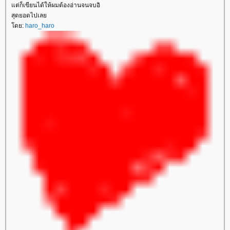
ต่ก็เขียนได้ให้ผมต้องอ่านจนจบอิ
สุดยอดไปเล
ดย:
haro_haro