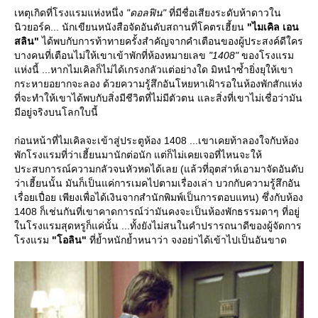
เหตุเกิดที่โรงแรมแห่งหนึ่ง
"ดอลฟิน"
ที่มีชื่อเสียงระดับห้าดาวใน
นิวยอร์ค... นักเขียนหนังสือจัดอันดับสถานที่โคตรเฮี้ยน
"ไมเคิล เอน
สลิน"
ได้พบกับการท้าทายครั้งสำคัญจากคำเตือนของผู้ประสงค์ดีใคร
บางคนที่เตือนไม่ให้เขาเข้าพักที่ห้องหมายเลข
"1408"
ของโรงแรม
ห่งนี้ ...หากไมเคิลก็ไม่ได้เกรงกลัวแต่อย่างใด มิหนำซ้ำยิ่งยุให้เขา
กระหายอยากจะลอง ด้วยความรู้สึกอันโหยหาเฝ้ารอในห้องพักสักแห่ง
ที่จะทำให้เขาได้พบกับสิ่งมีชีวิตที่ไม่มีตัวตน และสิ่งที่เขาไม่เชื่อว่ามัน
มีอยู่จริงบนโลกใบนี้
ก่อนหน้าที่ไมเคิลจะเข้าสู่ประตูห้อง 1408 ...เขาเคยท้าลองใจกับห้อง
พักโรงแรมที่ว่าเฮี้ยนมานักต่อนัก แต่ก็ไม่เคยเจอที่ไหนจะให้
ประสบการณ์ความกลัวจนหัวหดได้เลย (แล้วที่อุตส่าห์เอามาจัดอันดับ
ว่าเฮี้ยนนั้น มันก็เป็นแค่การเมคไปตามเรื่องเล่า บวกกับความรู้สึกอัน
เรื่อยเปื่อย เพียงเพื่อได้เงินจากสำนักพิมพ์เป็นการตอบแทน) ซึ่งกับห้อง
1408 ก็เช่นกันที่เขาคาดการณ์ว่ามันคงจะเป็นห้องพักธรรมดาๆ ที่อยู่
นโรงแรมสุดหรูก็แค่นั้น ...ทั้งยังไม่สนในคำปรารถนาดีของผู้จัดการ
รงแรม
"โอลิน"
ที่ย้ำหนักย้ำหนาว่า จงอย่าได้เข้าไปเป็นอันขาด