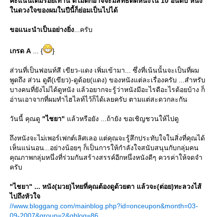
คะแนนเต็มร้อยเท่านี้ ดีไม่ดีก็อาจจะมีสิทธิ์ติดหนึ่งใน 10 อันดับ หนัง
นดวงใจของผมในปีนี้ก็ย่อมเป็นไปได้
ขอแนะนำเป็นอย่างยิ่ง
...ครับ
เกรด A
... {
}
ส่วนที่เป็นฟอนท์สี เขียว-แดง เพิ่มเข้ามา... ซึ่งที่เน้นนั้นจะเป็นที่ผม
พูดถึง ส่วน ดูดี(เขียว)-ดูด้อย(แดง) ของหนังแต่ละเรื่องครับ ...สำหรับ
บางคนที่ยังไม่ได้ดูหนัง แล้วอยากจะรู้ว่าหนังมีอะไรดีอะไรด้อยบ้าง ก็
อ่านเอาจากที่ผมทำไฮไลท์ไว้ก็ได้เลยครับ ตามแต่สะดวกละกัน
วันนี้ คุณดู
"ไชยา"
ล้วหรือยัง ...ถ้ายัง ขอเชิญชวนให้ไปดู
ถึงหนังจะไม่เพอร์เฟกต์เลิศเลอ แต่คุณจะรู้สึกประทับใจในสิ่งที่คุณได้
เห็นแน่นอน...อย่างน้อยๆ ก็เป็นการให้กำลังใจสนับสนุนกับกลุ่มคน
คุณภาพกลุ่มหนึ่งที่ร่วมกันสร้างสรรค์อีกหนึ่งหนังดีๆ ควรค่าให้จดจำ
ครับ
"ไชยา" ... หนัง(มวย)ไทยที่คุณต้องดูด้วยตา แล้วจะ(ต่อย)ทะลวงไส้
ไปถึงหัวใจ
//www.bloggang.com/mainblog.php?id=onceupon&month=03-
09-2007&group=2&gblog=86