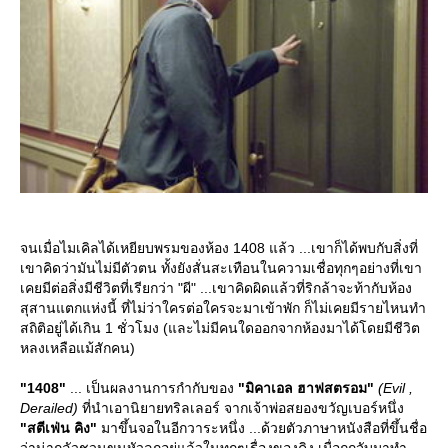
จนเมื่อไมเคิลได้เหยียบพรมของห้อง 1408 แล้ว ...เขาก็ได้พบกับสิ่งที่
เขาคิดว่ามันไม่มีตัวตน ทั้งยังสั่นสะเทือนในความเชื่อทุกๆอย่างที่เขา
เคยมีต่อสิ่งมีชีวิตที่เรียกว่า "ผี" ...เขาคิดผิดแล้วที่ริกล้าจะท้ากับห้อง
สุสานแตกแห่งนี้ ที่ไม่ว่าใครต่อใครจะมาเข้าพัก ก็ไม่เคยมีรายไหนทำ
สถิติอยู่ได้เกิน 1 ชั่วโมง (และไม่มีคนใดออกจากห้องมาได้โดยมีชีวิต
หลงเหลือแม้สักคน)
"1408"
... เป็นผลงานการกำกับของ
"มิคาเอล ฮาฟสตรอม"
(Evil ,
Derailed)
ที่นำเอานิยายทริลเลอร์ จากเจ้าพ่อสยองขวัญเบอร์หนึ่ง
"สตีเฟ่น คิง"
มาขึ้นจอในอีกวาระหนึ่ง ...ด้วยตัวภาษาหนังสือที่ขึ้นชื่อ