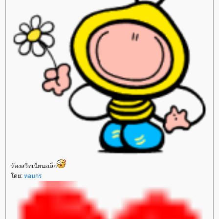
ห้องสวีทเนี่ยนะเล็ก
ดย:
หอมกร