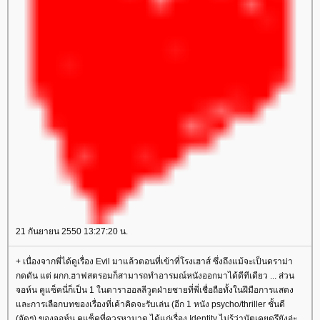
21 กันยายน 2550 13:27:20 น.
+ เนื่องจากพี่ได้ดูเรื่อง Evil มาแล้วตอนที่เข้าที่โรงเฮาส์ ซึ่งถึงแม้จะเป็นดราม่า
กดดัน แต่ ผกก.ฮาฟสตรอมก็สามารถทำอารมณ์หนังออกมาได้ดีทีเดียว ... ส่วน
จอห์น คูแซ็คนี่ก็เป็น 1 ในดาราฮอลลีวูดฝ่ายชายที่พี่เชื่อถือทั้งในฝีมือการแสดง
ละการเลือกบทของเรื่องที่เค้าคิดจะรับเล่น (อีก 1 หนัง psycho/thriller ชั้นดี
(จัดๆ) ของจอห์น คูแซ็คที่ควรหามาดู ได้แก่เรื่อง Identity ไม่รู้ว่านัตเคยดูรึยังอ่ะ