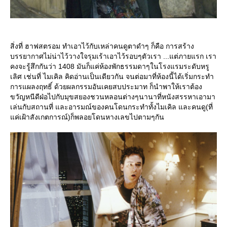
สิ่งที่ ฮาฟสตรอม ทำเอาไว้กับเหล่าคนดูตาดำๆ ก็คือ การสร้าง
บรรยากาศไม่น่าไว้วางใจรุมเร้าเอาไว้รอบๆตัวเรา ...แต่ภายแรก เรา
คงจะรู้สึกกันว่า 1408 มันก็แค่ห้องพักธรรมดาๆในโรงแรมระดับหรู
เลิศ เช่นที่ ไมเคิล คิดอ่านเป็นเดียวกัน จนต่อมาที่ห้องนี้ได้เริ่มกระทำ
การแผลงฤทธิ์ ด้วยผลกรรมอันเคยสบประมาท ก็นำพาให้เราต้อง
ขวัญหนีดีฝ่อไปกับมุขสยองชวนหลอนต่างๆนานาที่หนังสรรหาเอามา
เล่นกับสถานที่ และอารมณ์ของคนโดนกระทำทั้งไมเคิล และคนดู(ที่
ค่เฝ้าสังเกตการณ์)ก็พลอยโดนหางเลขไปตามๆกัน