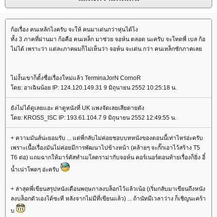
ก้อเรื่อง คนเหล้กไงครับ จะให้ คนมาเด่นกว่าหุ่นได้ไง
ทั้ง 3 ภาคที่ผ่านมา ก้อคือ คนเหล็ก มาช่วย จอห์น ตลอด นะครับ จะโทดพี่ เบล ก้อ
ไม่ได้ เพราะว่า แต่ละภาคผมก็ไม่เห็นว่า จอห์น จะเด่น กว่า คนเหล็กซักภาคเล
ไม่งั้นเขาก็ตั้งชื่อเรื่องใหม่แล้ว TerminaJorN CornoR
ดย: อาเฉินน้อย IP: 124.120.149.31 9 มิถุนายน 2552 10:25:18 น.
ังไม่ได้ดูเลยแฮะ ค่าดูหนังที่ UK แพงจัดเลยเสียดายตัง
ดย: KROSS_ISC IP: 193.61.104.7 9 มิถุนายน 2552 12:49:55 น.
+ ความมันส์น่ะยอมรับ ... แต่พี่กลับไม่ค่อยชอบบทหนังของตอนนี้เท่าไหร่อ่ะครับ
เพราะเนื้อเรื่องมันไม่ค่อยมีการพัฒนาไปข้างหน้า (คล้ายๆ จะกั๊กเอาไว้สร้าง T5
T6 ต่อ) แถมฉากให้มาร์คัสทำเมโลดราม่ากับจอห์น คอร์เนอร์ตอนท้ายเรื่องก็ยิ่ง อี๋
น้ำเน่าโพดๆ อ่ะครับ
+ ล่าสุดพี่เขียนสรุปหนังเดือนพฤษภาลงบล็อกไว้แล้วเน้อ (เริ่มกลับมาเขียนถึงหนัง
ลงบล็อกตัวเองได้ซะที หลังจากไม่มีที่เขียนแล้ว) ... ถ้านัทมีเวลาว่าง ก็เชิญนะคร้า
บ