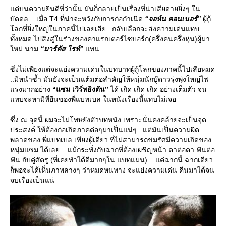
ต่บนความยินดีที่ว่านั้น มันก็กลายเป็นเรื่องที่น่าเสียดายยิ่งๆ ใน
บัดดล ...เมื่อ T4 ที่น่าจะหวังกับการก่อกำเนิด
“จอห์น คอนเนอร์”
ผู้กู้
ลกที่ยิ่งใหญ่ในภาคนี้ไปเลยเสีย ..กลับเลือกจะส่งความเด่นแทบ
ทั้งหมด ไปสิงสู่ในร่างของคาแรกเตอร์ไซบอร์ก(ครึ่งคนครึ่งหุ่น)ผู้มา
หม่ นาม
“มาร์คัส ไรท์”
ทน
ซึ่งไม่เพียงแต่จะแย่งความเด่นในบทบาทผู้กู้โลกของภาคนี้ไปเสียหมด
..มิหนำซ้ำ มันยังจะเป็นแต้มต่อสำคัญให้หนุ่มนักบู๊ดาวรุ่งพุ่งใหญ่ไฟ
รงมากอย่าง
“แซม เวิร์ทธิงตัน”
ได้ เกิด เกิด เกิด อย่างเต็มตัว จน
ทบจะหามีที่ยืนของพี่แบทเบล ในหนังเรื่องนี้แทบไม่เจอ
ซึ่ง ณ จุดนี้ ผมจะไม่โทษยังตัวบทหนัง เพราะนั่นคงคล้ายจะเป็นจุด
ประสงค์ ให้ต้องก่อเกิดภาคต่อๆมาเป็นแน่ๆ ..แต่มันเป็นความผิด
พลาดของ พี่แบทเบล เพียงผู้เดียว ที่ไม่สามารถข่มรัศมีความเกิดของ
หนุ่มแซม ได้เลย ...แม้กระทั่งกับฉากที่ต้องเผชิญหน้า ตาต่อตา ฟันต่อ
ฟัน กับคู่ศัตรู (ที่เคยทำได้ดีมากๆใน แบทแมน) ...แค่ฉากนี้ ฉากเดียว
ก็พอจะได้เห็นภาพลางๆ ว่าหมดหนทาง จะแย่งความเด่น คืนมาได้จน
จบเรื่องเป็นแน่