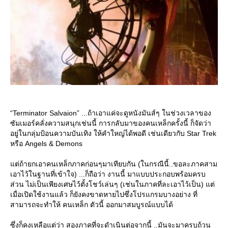
“Terminator Salvaion” ...ถ้าเอาแค่จะดูหนังมันส์ๆ ในช่วงเวลาของ
ซัมเมอร์คลั่งความสนุกเช่นนี้ การกลับมาของคนเหล็กครั้งนี้ ก็จัดว่า
อยู่ในกลุ่มป้อนความบันเทิง ให้คำใหญ่ได้พอดี เช่นเดียวกับ Star Trek
หรือ Angels & Demons
ต่ถ้ายกเอาคนเหล็กภาคก่อนๆมาเทียบกัน (ในกรณีนี้..ขอละภาคสาม
เอาไว้ในฐานที่เข้าใจ) ...ก็ถือว่า งานนี้ มาแบบประกอบพร้อมครบ
ส่วน ไม่เป็นเพียงเศษไว้ตั้งโชว์เล่นๆ (เช่นในภาคที่ละเอาไว้เป็น) แต่
เมื่อเปิดใช้งานแล้ว ก็ยังคงขาดหายไปซึ่งโปรแกรมบางอย่าง ที่
สามารถจะทำให้ คนเหล็ก ตัวนี้ ออกมาสมบูรณ์แบบได้
ซึ่งก็คงเหลือแต่ว่า สองภาคที่จะดำเนินต่อจากนี้ ..มันจะมาครบถ้วน