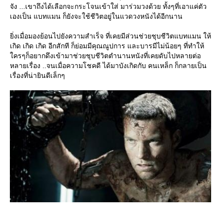
จัง ...เขาถึงได้เลือกจะกระโจนเข้าใส่ มาร่วมวงด้วย ทั้งๆที่เอาแค่ตัว
เองเป็น แบทแมน ก็ยังจะใช้ชีวิตอยู่ในแวดวงหนังได้อีกนาน
ิ่งเมื่อมองย้อนไปยังความสำเร็จ ที่เคยมีส่วนช่วยชุบชีวิตแบทแมน ให้
เกิด เกิด เกิด อีกสักที ก็ย่อมมีคุณณูปการ และบารมีไม่น้อยๆ ที่ทำให้
ครๆก็อยากดึงเข้ามาช่วยชุบชีวิตตำนานหนังที่เคยดับไปหลายต่อ
หลายเรื่อง ..จนเมื่อความโชคดี ได้มาบังเกิดกับ คนเหล็ก ก็กลายเป็น
เรื่องที่น่ายินดีเล็กๆ