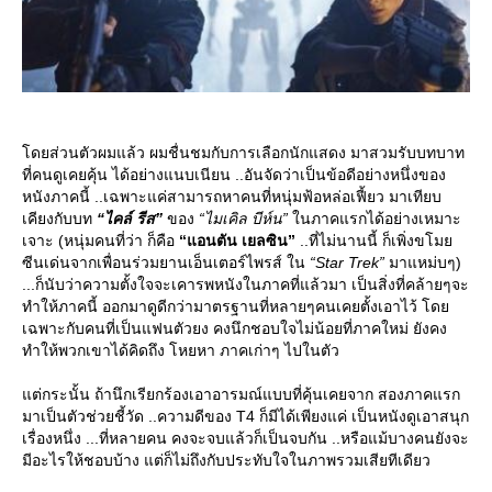
ดยส่วนตัวผมแล้ว ผมชื่นชมกับการเลือกนักแสดง มาสวมรับบทบาท
ที่คนดูเคยคุ้น ได้อย่างแนบเนียน ..อันจัดว่าเป็นข้อดีอย่างหนึ่งของ
หนังภาคนี้ ..เฉพาะแค่สามารถหาคนที่หนุ่มฟ้อหล่อเฟี้ยว มาเทียบ
เคียงกับบท
“ไคล์ รีส”
ของ
“ไมเคิล บีห์น”
นภาคแรกได้อย่างเหมาะ
เจาะ (หนุ่มคนที่ว่า ก็คือ
“แอนตัน เยลซิน”
..ที่ไม่นานนี้ ก็เพิ่งขโม
ซีนเด่นจากเพื่อนร่วมยานเอ็นเตอร์ไพรส์ ใน
“Star Trek”
มาแหม่บๆ)
...ก็นับว่าความตั้งใจจะเคารพหนังในภาคที่แล้วมา เป็นสิ่งที่คล้ายๆจะ
ทำให้ภาคนี้ ออกมาดูดีกว่ามาตรฐานที่หลายๆคนเคยตั้งเอาไว้ โด
เฉพาะกับคนที่เป็นแฟนตัวยง คงนึกชอบใจไม่น้อยที่ภาคใหม่ ยังคง
ทำให้พวกเขาได้คิดถึง โหยหา ภาคเก่าๆ ไปในตัว
ต่กระนั้น ถ้านึกเรียกร้องเอาอารมณ์แบบที่คุ้นเคยจาก สองภาคแรก
มาเป็นตัวช่วยชี้วัด ..ความดีของ T4 ก็มีได้เพียงแค่ เป็นหนังดูเอาสนุก
เรื่องหนึ่ง ...ที่หลายคน คงจะจบแล้วก็เป็นจบกัน ..หรือแม้บางคนยังจะ
มีอะไรให้ชอบบ้าง แต่ก็ไม่ถึงกับประทับใจในภาพรวมเสียทีเดียว