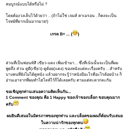
สมบูรณ์แบบได้หรือไม่ ?
ดยต้องวงเล็บไว้ด้วยว่า ...(ถ้าไม่ใช่ เจมส์ คาเมรอน ..ก็คงจะเป็น
จทย์ที่ยากเย็นมากมาย!)
เกรด B+ ... {
}
ส่วนที่เป็นฟอนท์สี เขียว-แดง เพิ่มเข้ามา... ซึ่งที่เน้นนั้นจะเป็นที่ผม
พูดถึง ส่วน ดูดี(เขียว)-ดูด้อย(แดง) ของหนังแต่ละเรื่องครับ ...สำหรับ
บางคนที่ยังไม่ได้ดูหนัง แล้วอยากจะรู้ว่าหนังมีอะไรดีอะไรด้อยบ้าง ก็
อ่านเอาจากที่ผมทำไฮไลท์ไว้ก็ได้เลยครับ ตามแต่สะดวกละกัน
ขอเชิญทุกท่านเสนอความคิดเห็นกัน...
1 Comment ของคุณ คือ 1 Happy ของเจ้าของบล็อก ขอบคุณมาก
ครับ
ผมยินดีเสมอในมิตรภาพของทุกท่าน และบล็อคของผมก็ต้อนรับเสมอ
นความน่ารักของทุกคน