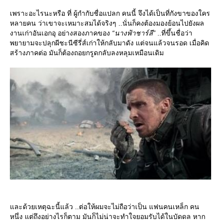
เพราะอะไรนะหรือ ที่ ผู้กำกับชื่อแปลก คนนี้ จึงได้เป็นที่กังขาของใคร
หลายคน ว่าเขาจะเหมาะสมได้จริงๆ ..นั่นก็คงต้องมองย้อนไปยังผล
งานเก่าอันเอกอุ อย่างสองภาคของ
“นางฟ้าชาร์ลี”
..ที่ขึ้นชื่อว่า
พยายามจะปลุกผีชะนีซีรี่ส์เก่าให้กลับมาดัง แต่จนแล้วจนรอด เมื่อคิด
สร้างภาคต่อ มันก็ต้องถอยกรูดกลับลงหลุมเหมือนเดิม
ละด้วยเหตุฉะนี้แล้ว ..ต่อให้ผมจะไม่ถือว่าเป็น แฟนคนเหล็ก คน
หนึ่ง แต่ถึงอย่างไรก็ตาม มันก็ไม่น่าจะทำใจยอมรับได้ในบัดดล หาก