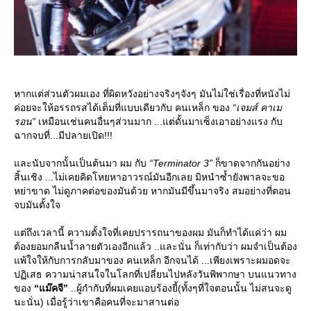
หากแต่ส่วนตัวผมเอง ที่ผิดหวังอย่างจริงๆจังๆ มันไม่ใช่เรื่องที่หนังไม่
ค่อยจะให้อรรถรสได้เต็มที่แบบเดียวกับ คนเหล็ก ของ
“เจมส์ คาเม
รอน”
เหมือนเช่นคนอื่นๆส่วนมาก ...แต่ดั้นมาเซ็งเอาอย่างแรง กับ
ฉากจบที่...มีปลายเปิด!!!
ละนับจากนั้นเป็นต้นมา ผม กับ
“Terminator 3”
ก็ขาดจากกันอย่าง
สิ้นเชิง ...ไม่เคยคิดโหยหาอาวรณ์มันอีกเลย มิหนำซ้ำยังพาลจะขอ
หย่าขาด ไม่ดูภาคต่อของมันด้วย หากมันมีขึ้นมาจริง สมอย่างที่ตอน
จบมันตั้งใจ
ต่ถึงเวลานี้ ความตั้งใจที่เคยปรารถนาของผม มันก็ทำได้แค่ว่า ผม
ต้องยอมกลืนน้ำลายตัวเองอีกแล้ว ..และนั่น ก็เท่ากับว่า ผมจำเป็นต้อง
พ้ใจให้กับการกลับมาของ คนเหล็ก อีกจนได้ ...เพียงเพราะผมอดจะ
ปฏิเสธ ความน่าสนใจในโลกที่เปลี่ยนไปหลังวันพิพากษา บนแนวทาง
ของ
“แม๊คจี”
..ผู้กำกับที่ผมเคยแอบร้องยี้(ทั้งๆที่ใจตอนนั้น ไม่สนจะดู
นะนั่น) เมื่อรู้ว่าเขาคือคนที่จะมาสานต่อ