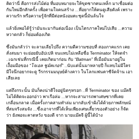
คิดว่านี่ คือการส่งไม้ต่อ ที่มอบหมายจะให้ขุดซากคนเหล็ก มาเชื่อมต่อ
กันใหม่อีกสักครั้ง เพื่อตามใจคนสร้าง ...ที่อยากให้คนดูเสียตังค์ เพราะ
ความรัก หรือความรู้จักที่มีต่อหนังอมตะชุดนี้มันล้นใจ
ล้วยิ่งพอได้รู้ว่ามันจะมากันต่อเนื่อง เป็นไตรภาคใหม่ไปเสีย ...ความ
หวาดกลัว ก็ย่อมต้องเกิด
ซึ่งมันกลัวว่า จะลามเลียไปถึง ความดีความชอบที่ สองภาคแรก เค
สั่งสมมา จะย่อยยับอัปเปหิ จนแทบไม่เหลือชื่อ Terminator ให้จดจำ
..เฉกเช่นที่กรณีนี้ เคยเกิดมาก่อน กับ
“Batman”
ที่เมื่อมันมาอยู่ใน
เงื้อมมือของ
“โจเอล ชูมัคเกอร์”
..นับแต่นั้นมาหลายปี ก็แทบไม่มีใคร
มีใจนึกอยากจะดู วีรกรรมมนุษย์ค้างคาว ในโลกแฟนตาซีจ้ดจ้าน เอา
เสียเล
ต่ถึงกระนั้น มันก็คงน่าดีใจอยู่นิดๆหรอก ..ที่ Terminator ของ แม๊คจี
ไม่ได้คิดจะออกอ่าว พาเรือล่ม ...หากจะสามารถพาเศษซากที่เค
เกลื่อนกลาด เมื่อครั้งภาคสามทำล่ม มากลับเข้าฝั่งได้ด้วยภาพลักษณ์
ที่สมจริงสมจัง ...ซึ่งเอาจากที่ได้เห็นเพียงเศษเสี้ยวของตัวอย่าง ก็จัด
ว่า ยังพอจะคาดหวัง ของดี จาก นายแม๊คจี ผู้นี้ได้บ้าง