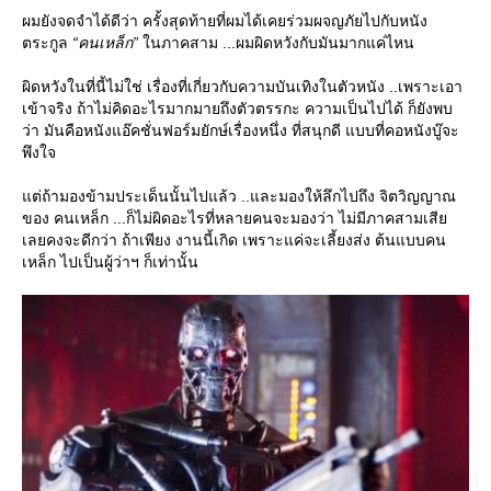
ผมยังจดจำได้ดีว่า ครั้งสุดท้ายที่ผมได้เคยร่วมผจญภัยไปกับหนัง
ตระกูล
“คนเหล็ก”
นภาคสาม ...ผมผิดหวังกับมันมากแค่ไหน
ผิดหวังในที่นี้ไม่ใช่ เรื่องที่เกี่ยวกับความบันเทิงในตัวหนัง ..เพราะเอา
เข้าจริง ถ้าไม่คิดอะไรมากมายถึงตัวตรรกะ ความเป็นไปได้ ก็ยังพบ
ว่า มันคือหนังแอ๊คชั่นฟอร์มยักษ์เรื่องหนึ่ง ที่สนุกดี แบบที่คอหนังบู๊จะ
พึงใจ
ต่ถ้ามองข้ามประเด็นนั้นไปแล้ว ..และมองให้ลึกไปถึง จิตวิญญาณ
ของ คนเหล็ก ...ก็ไม่ผิดอะไรที่หลายคนจะมองว่า ไม่มีภาคสามเสี
เลยคงจะดีกว่า ถ้าเพียง งานนี้เกิด เพราะแค่จะเลี้ยงส่ง ต้นแบบคน
เหล็ก ไปเป็นผู้ว่าฯ ก็เท่านั้น