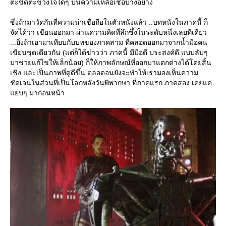
ตะขิดตะขวงใจใดๆ บนความเหลือเชื่อบางอย่าง
ซึ่งถ้ามาวัดกันที่ความน่าเชื่อถือในตัวหนังแล้ว ..บทหนังในภาคนี้ ก็
จัดได้ว่า เขียนออกมา ผ่านความคิดที่ลึกซึ้งในระดับหนึ่งเลยทีเดียว
...ยิ่งถ้าเอามาเทียบกับบทของภาคสาม ที่คลอดออกมาจากน้ำมือคน
เขียนชุดเดียวกัน (แต่ก็ได้ข่าวว่า ภาคนี้ มีมือดี ประสงค์ดี แบบลับๆ
มาช่วยแก้ไขให้เล็กน้อย) ก็ให้ภาพลักษณ์ที่ออกมาแตกต่างได้โดยสิ้น
เชิง และเป็นภาพที่ดูดีขึ้น ตลอดจนยังจะทำให้เรามองเห็นความ
ชัดเจนในส่วนที่เป็นโลกหลังวันพิพากษา ที่ภาคแรก ภาคสอง เคยแค่
บๆ มาก่อนหน้า