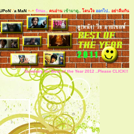
UPoN
'-'
a MaN
+-+
รักนะ..
คนอ่าน
เข้ามาดู..
ดนใจ
ออกไป..
อย่าลืมกัน
Summary for Best of the Year 2012 ..Please CLICK!!