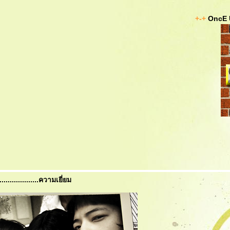
+-+
OncE 
...............ความเยี่ยม