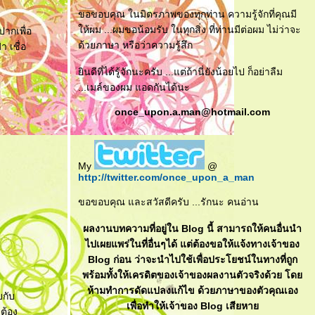
ขอขอบคุณ ในมิตรภาพของทุกท่าน ความรู้จักที่คุณมี
ห้ผม ...ผมขอน้อมรับ ในทุกสิ่ง ที่ท่านมีต่อผม ไม่ว่าจะ
ปากเพื่อ
ด้วยภาษา หรือว่าความรู้สึก
า เชื่อ
ินดีที่ได้รู้จักนะครับ ...แต่ถ้านี่ยังน้อยไป ก็อย่าลืม
...เมล์ของผม แอดกันได้นะ
once_upon.a.man@hotmail.com
My
@
http://twitter.com/once_upon_a_man
ขอขอบคุณ และสวัสดีครับ ...รักนะ คนอ่าน
ผลงานบทความที่อยู่ใน Blog นี้ สามารถให้คนอื่นนำ
ไปเผยแพร่ในที่อื่นๆได้ แต่ต้องขอให้แจ้งทางเจ้าของ
Blog ก่อน ว่าจะนำไปใช้เพื่อประโยชน์ในทางที่ถูก
พร้อมทั้งให้เครดิตของเจ้าของผลงานตัวจริงด้วย โด
ห้ามทำการดัดแปลงแก้ไข ด้วยภาษาของตัวคุณเอง
บกับ
เพื่อทำให้เจ้าของ Blog เสียหา
ะต้อง