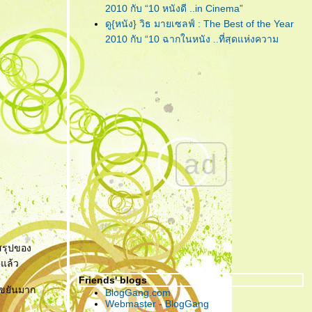
"Lula : Twist"
... เพลงฟังชวน
2010 กับ “10 หนังดี ..in Cinema”
เพลิน จากคนเพลินๆ ที่ชื่อ 'ลุลา'
ดู{หนัง} วิธ มายเซลฟ์ : The Best of the Year
2010 กับ “10 ฉากในหนัง ..ที่สุดแห่งความ
"Piranha 3D"
... กัดกระจุย เลือด
ประทับใจ”
กระจาย สามมิติกระเจิง!!!
ดู{หนัง} วิธ มายเซลฟ์ : The Best of the Year
2010 กับ “การแสดง ..ที่สุดแห่งความประทับใจ”
"CHARICE"
... เพชรน้ำงามเม็ด
ดู{หนัง} วิธ มายเซลฟ์ : The Best of the Year
เล็กแห่ง ‘เอเชีย’ ที่คู่ควรกับการ
2010 กับ “10 หนังดี ..in My Home”
เจียระไนโดย ‘อเมริกา’
ดู{หนัง} วิธ มายเซลฟ์ : The Best of the Year
"กวน มึน โฮ"
... ความรัก อาจแพ้
2010 กับ “5 หนังไม่สนุก ให้อยากลืม เป็นที่สุด”
ad
บ้างอะไรบ้าง แต่ ความ ‘เห็นแก่
"The Social Network" ... วันนี้ คุณรู้จัก
ตัว’ เอาชนะได้ทุกสิ่ง!
Facebook ดีพอแล้วหรือยัง?
"Harry Potter and the Deathly Hallows : Part
I" ... ฉันต้องเปิด เพื่อจะปิด!
"Due Date" ... รวมกันเราต้องอยู่ (กรุณา)อย่าทิ้ง
ตูเป็นอันขาด!!?
ทสรุปของ
"RED" ... โตอย่างสมวัย แก่อย่างมีคุณภาพ และ
าแล้ว
จงระห่ำอย่างไม่เหลืออะไรจะเสีย!
Friends' blogs
"อินทรีแดง" ... สมศักดิ์ศรีที่ได้กลับมา ..วีรบุรุษที่
ะ ขยันมาก
BlogGang.com
หนังไทยต้องการ!
Webmaster - BlogGang
"ชั่วฟ้าดินสลาย" ... เมื่อคำ “รัก” มีค่าเท่าคำว่า