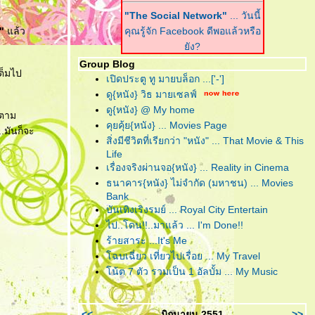
"The Social Network"
... วันนี้
"
ล้ว
คุณรู้จัก Facebook ดีพอแล้วหรือ
ัง?
Group Blog
"Harry Potter and the Deathly
ต็มไป
เปิดประตู ทู มายบล็อก ...['-']
Hallows : Part I"
... ฉันต้องเปิด
ดู{หนัง} วิธ มายเซลฟ์
เพื่อจะปิด!
ดู{หนัง} @ My home
ปตาม
คุยคุ้ย{หนัง} ... Movies Page
"Scrubb : Kid"
... คำตอบของ
..มันก็จะ
สิ่งมีชีวิตที่เรียกว่า "หนัง" ... That Movie & This
เพลงอินดี้ที่ฟังง่าย อยู่ในอัลบั้มนี้
Life
ล้ว
เรื่องจริงผ่านจอ{หนัง} ... Reality in Cinema
ธนาคาร{หนัง} ไม่จำกัด (มหาชน) ... Movies
"Due Date"
... รวมกันเราต้องอยู่
Bank
(กรุณา)อย่าทิ้งตูเป็นอันขาด!!?
บันเทิงเริงรมย์ ... Royal City Entertain
"B.o.B. Presents: The
ไป..โดน!!..มาแล้ว ... I'm Done!!
Adventures of Bobby Ray"
...
ร้ายสาระ ...It's Me
อาจเป็นฮิปฮอปหน้าใหม่ แต่ไม่ขอ
ฉบเฉี่ยว เที่ยวไปเรื่อย ... My Travel
ึดติดความฮิป
น้ต 7 ตัว รวมเป็น 1 อัลบั้ม ... My Music
"RED"
... โตอย่างสมวัย แก่อย่าง
มีคุณภาพ และจงระห่ำอย่างไม่
<<
มิถุนายน 2551
>>