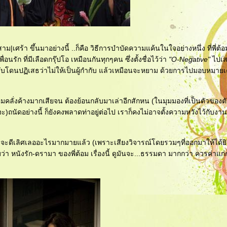
ศร้า ขึ้นมาอย่างนี้ ..ก็คือ วิธีการบำบัดความแค้นในใจอย่างหนึ่ง ที่พี่ต้อ
นรัก ที่มีเลือดกรุ๊ปโอ เหมือนกันทุกๆคน ซึ่งตั้งชื่อไว้ว่า
"O-Negative"
ไปเส
 หากกลับโดนปฏิเสธว่าไม่ให้เป็นผู้กำกับ แล้วเหมือนจะหยาม ด้วยการไปมอบหมา
ี่ต้อมคลั่งค้างมากเสียจน ต้องย้อนกลับมาเล่าอีกสักหน (ในมุมมองที่เป็นตัวของ
จะ)ถนัดอย่างนี้ ก็ยังคงพลาดท่าอยู่ต่อไป เราก็คงไม่อาจตั้งความหวังไว้กับงา
ควรจะดีเลิศเลออะไรมากมายแล้ว (เพราะเสียงวิจารณ์โดยรวมๆที่ออกมาให้ได้ยิ
ว่า หนังรัก-ดรามา ของพี่ต้อม เรื่องนี้ ดูมันจะ...ธรรมดา มากกว่า ควรค่าแก