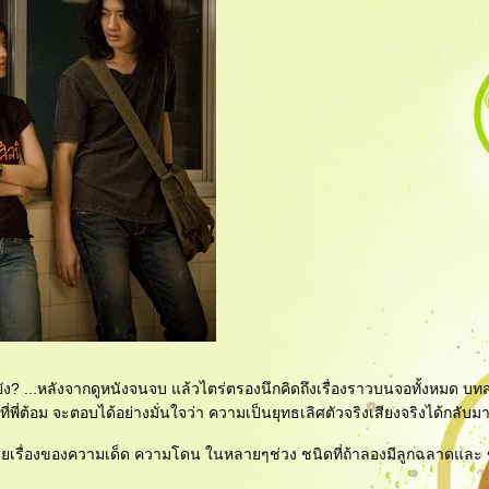
ือยัง? ...หลังจากดูหนังจนจบ แล้วไตร่ตรองนึกคิดถึงเรื่องราวบนจอทั้งหมด บ
ี่พี่ต้อม จะตอบได้อย่างมั่นใจว่า ความเป็นยุทธเลิศตัวจริงเสียงจริงได้กลับม
เต็มไปด้วยเรื่องของความเด็ด ความโดน ในหลายๆช่วง ชนิดที่ถ้าลองมีลูกฉลาดแล