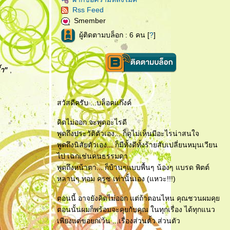
Rss Feed
Smember
ผู้ติดตามบล็อก : 6 คน [
?
]
้ำ"
,
สวัสดีครับ ...บล็อคแก๊งค์
คิดไม่ออก จะพูดอะไรดี
พูดถึงประวัติตัวเอง... ก็ดูไม่เห็นมีอะไรน่าสนใจ
พูดถึงนิสัยตัวเอง... ก็มีทั้งดีทั้งร้ายสับเปลี่ยนหมุนเวียน
ไป เฉกเช่นคนธรรมดา
พูดถึงหน้าตา... ก็บ้านๆแบบพื้นๆ น้องๆ แบรด พิตต์
หลานๆ ทอม ครูซ เท่านั้นเอง (แหวะ!!!)
ตอนนี้ อาจยังคิดไม่ออก แต่ถ้าตอนไหน คุณชวนผมคุ
ตอนนั้นผมก็พร้อมจะคุยกับคุณ ในทุกเรื่อง ได้ทุกแนว
เพียงแต่ขอยกเว้น ...เรื่องส่วนตั้ว ส่วนตัว