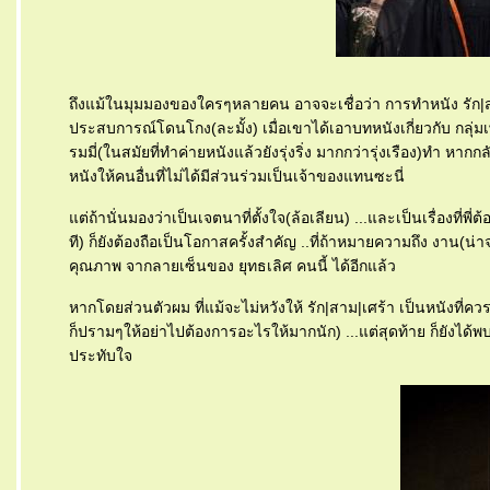
ถึงแม้ในมุมมองของใครๆหลายคน อาจจะเชื่อว่า การทำหนัง รัก|สาม|เ
ประสบการณ์โดนโกง(ละมั้ง) เมื่อเขาได้เอาบทหนังเกี่ยวกับ กลุ่มเพื่อ
รมมี่(ในสมัยที่ทำค่ายหนังแล้วยังรุ่งริ่ง มากกว่ารุ่งเรือง)ทำ
หนังให้คนอื่นที่ไม่ได้มีส่วนร่วมเป็นเจ้าของแทนซะนี่
ต่ถ้านั่นมองว่าเป็นเจตนาที่ตั้งใจ(ล้อเลียน) ...และเป็นเรื่องที่พ
ที) ก็ยังต้องถือเป็นโอกาสครั้งสำคัญ ..ที่ถ้าหมายความถึง งาน(น่า
คุณภาพ จากลายเซ็นของ ยุทธเลิศ คนนี้ ได้อีกแล้ว
หากโดยส่วนตัวผม ที่แม้จะไม่หวังให้ รัก|สาม|เศร้า เป็นหนังที่
ก็ปรามๆให้อย่าไปต้องการอะไรให้มากนัก) ...แต่สุดท้าย ก็ยังได้พบ
ประทับใจ