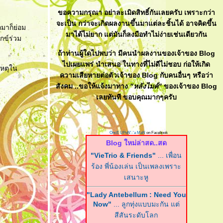
ขอความกรุณา อย่าละเมิดสิทธิ์กันเลยครับ เพราะกว่า
จะเป็น กว่าจะเกิดผลงานขึ้นมาแต่ละชิ้นได้ อาจคิดขึ้น
กมาก็ย่อม
มาได้ไม่ยาก แต่มันก็ลงมือทำไม่ง่ายเช่นเดียวกัน
ุกข์ร่วม
ถ้าท่านผู้ใดไปพบว่า มีคนนำผลงานของเจ้าของ Blog
ไปเผยแพร่ นำเสนอ ในทางที่ไม่ดีไม่ชอบ ก่อให้เกิด
เหตุใน
ความเสียหายต่อตัวเจ้าของ Blog กับคนอื่นๆ หรือว่า
สังคม ..ขอให้แจ้งมาทาง
"หลังไมค์"
ของเจ้าของ Blog
เลยทันที ขอบคุณมากๆครับ
OncE UPoN'-'a MaN
on Facebook
Blog ใหม่ล่าสด..สด
"VieTrio & Friends"
... เพื่อน
ร้อง พี่น้องเล่น เป็นเพลงเพราะ
เสนาะหู
"Lady Antebellum : Need You
Now"
... ลูกทุ่งแบบมะกัน แต่
สีสันระดับโลก