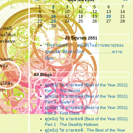
เหลืออะไรจะเสีย!
1
2
3
4
5
6
7
8
9
10
11
12
13
14
"ห้องตรงข้าม หัวใจตรงกัน"
...
15
16
17
18
19
20
21
(หนังสั้น)แบบตัวเต็ม ที่ไม่มีอะไร
22
23
24
25
26
27
28
29
30
มากมาย แต่ก็ยังมีความจริงใจ!
ม เคยมี
นอให้แก
23 มิถุนายน 2551
"ห้องตรงข้าม หัวใจตรงกัน"
...
ยเครดิตบท
"รัก|สาม|เศร้า" ... หนังดี(ในความหมาย)ของ
กับตัวอย่างน้ำจิ้ม ของหนังสั้นที่
'ยุทธเลิศ' ที่ยังห่างไกล........................ความ
คงจะมีอะไรๆอยู่ในนั้น
เยี่ยม
ตัวเองซะ
"อินทรีแดง"
... สมศักดิ์ศรีที่ได้
นหนัง
กลับมา ..วีรบุรุษที่หนังไท
All Blogs
ต้องการ!
นได้ฟัง
ดู{หนัง} วิธ มายเซลฟ์ {Best of the Year 2011}
"ชั่วฟ้าดินสลาย"
... เมื่อคำ “รัก”
่การ
Part 4 : Top Secret
มีค่าเท่าคำว่า “ร้าย” คงทำลายคน
ดู{หนัง} วิธ มายเซลฟ์ {Best of the Year 2011}
ทั้งหลายให้วายวอด
Part 3 : Super 8
ดู{หนัง} วิธ มายเซลฟ์ {Best of the Year 2011}
"Resident Evil : Afterlife"
...
Part 2 : First Class
สงครามยังไม่จบ ยังต้องนับศพ
ดู{หนัง} วิธ มายเซลฟ์ {Best of the Year 2011}
ซอมบี้จนเบื่อกันไปข้าง!!
Part 1 : The Deathly Hallows
ดู{หนัง} วิธ มายเซลฟ์ : The Best of the Year