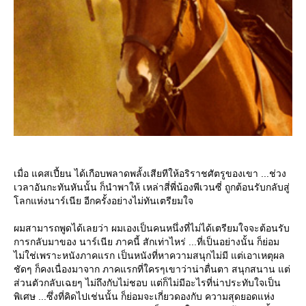
เมื่อ แคสเปี้ยน ได้เกือบพลาดพลั้งเสียทีให้อริราชศัตรูของเขา ...ช่วง
เวลาอันกะทันหันนั้น ก็นำพาให้ เหล่าสี่พี่น้องพีเวนซี่ ถูกต้อนรับกลับสู่
ลกแห่งนาร์เนีย อีกครั้งอย่างไม่ทันเตรียมใจ
ผมสามารถพูดได้เลยว่า ผมเองเป็นคนหนึ่งที่ไม่ได้เตรียมใจจะต้อนรับ
การกลับมาของ นาร์เนีย ภาคนี้ สักเท่าไหร่ ...ที่เป็นอย่างนั้น ก็ย่อม
ไม่ใช่เพราะหนังภาคแรก เป็นหนังที่หาความสนุกไม่มี แต่เอาเหตุผล
ชัดๆ ก็คงเนื่องมาจาก ภาคแรกที่ใครๆเขาว่าน่าตื่นตา สนุกสนาน แต่
ส่วนตัวกลับเฉยๆ ไม่ถึงกับไม่ชอบ แต่ก็ไม่มีอะไรที่น่าประทับใจเป็น
พิเศษ ...ซึ่งที่คิดไปเช่นนั้น ก็ย่อมจะเกี่ยวดองกับ ความสุดยอดแห่ง