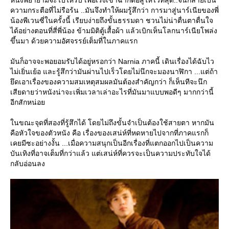
ความกระตือที่ไม่รือร้น ..มันจึงทำให้ผมรู้สึกว่า การมาสู่นาร์เนียของพี่
น้องพีเวนซี่ในครั้งนี้ เรียบง่ายถึงขั้นธรรมดา ชวนไม่น่าตื่นตาตื่นใจ
ได้อย่างตอนที่สี่พี่น้อง ข้ามมิติตู้เสื้อผ้า แล้วเบิกเห็นโลกนาร์เนียโพล่ง
ขึ้นมา ด้วยความอัศจรรย์เต็มที่ในภาคแรก
มันก็อาจจะพอยอมรับได้อยู่หรอกว่า Narnia ภาคนี้ เดินเรื่องได้ฉับไว
ไม่เยิ่นเย้อ และรู้สึกว่ามันผ่านไปเร็วโดยไม่นึกจะมองนาฬิกา ...แต่ถ้า
ึดเอาเรื่องของความสมเหตุสมผลมันต้องสำคัญกว่า ก็เห็นทีจะนึก
เสียดายว่าหนังน่าจะเพิ่มเวลาเล่าอะไรที่มันมาแบบพอดีๆ มากกว่านี้
อีกสักหน่อ
นขณะจุดที่สองที่รู้สึกได้ โดยไม่ถึงขั้นจำเป็นต้องใช้สายตา หากมัน
คือหัวใจของตัวหนัง คือ เรื่องของเสน่ห์ที่หดหายไปจากที่ภาคแรกก็
เคยมีซะอย่างงั้น ...เมื่อความสนุกเป็นอีกเรื่องที่แตกออกไปเป็นความ
บันเทิงที่อาจเต็มที่กว่าแล้ว แต่เสน่ห์ที่ควรจะเป็นความประทับใจได้
กลับอ่อนลง