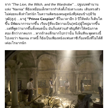
จาก
"The Lion, the Witch, and the Wardrobe"
...ปฐมบทตำนาน
ห่ง "Narnia" ที่ยังเหมือนเด็กทารกกำลังตั้งไข่เตาะแตะ เดินทรงตัว
ไม่ค่อยจะดีเท่าไหร่นัก ในความคิดของคนดูหนังที่(ค่อนข้าง)มีวั
วุฒิ(สูง) ...มาสู่
"Prince Caspian"
ที่ในเวลาอีก 3 ปีให้หลัง ก็เติบโต
ขึ้น มีพัฒนาการมากขึ้น เรียนรู้ที่จะมีความเป็น(หนัง)ผู้ใหญ่มากขึ้น
..แต่ที่พูดว่ามากขึ้นทั้งหมดนั้น มันก็แค่ส่วนสำคัญที่ทำให้หนังภาค
สอง ดีกว่าภาคแรก ...หากถ้าลงลึกมากไปกว่านั้น ก็เห็นทีจะพูดตรงนี้
ไปเลยว่า Narnia ภาคนี้ ก็ยังเป็นเพียงหนังแฟนตาซีเรื่องหนึ่งที่ไม่ได้ดี
เด่อะไรมากนัก