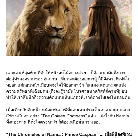
ละเสน่ห์สุดท้ายที่ทำให้หนังจบได้อย่างสวย... ก็คือ แนวคิดถึงการ
ต่อสู้ทำสงครามของ อัสลาน ..ที่บทจะต้องออกมาสู้ ก็มีจังหวะที่เท่ห์ไม่
หยอก แต่ก่อนหน้าเมื่อบทจงใจให้ออกมาช้า ก็แสดงเหตุและผลแห่ง
ความศรัทธาที่เฉียบคม (ถึงจะรู้ว่ามันโปรศาสนาคริสต์ก็ตามที) อัน
ทำให้เราลึมนึกถึงความคิดแบบเห็นแก่ตัวที่เราติต่างไปเองในตอนต้น
เมื่อเทียบกับอีกหนึ่ง หนังแฟนตาซีที่แอบเล่นประเด็นศาสนาแบบแถก
สีข้างเสียดๆ อย่าง
"The Golden Compass"
ล้ว... ยังไงกับ Narnia
ทั้งสองภาค ที่ตั้งใจตรงๆกว่า ก็ต้องเหนือชั้นกว่าเยอะ
"The Chronicles of Narnia : Prince Caspian" ... เมื่อพี่น้องพีเวน