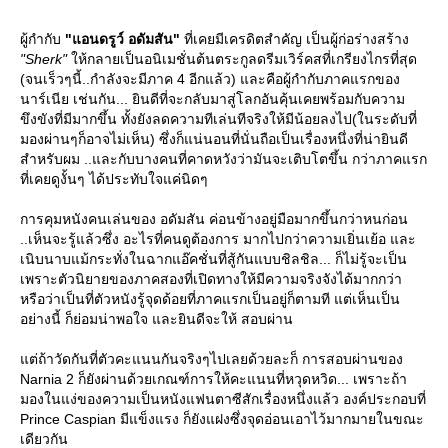
ผู้กำกับ
"แอนดรูว์ อดัมสัน"
ที่เคยมีเครดิตสำคัญ เป็นผู้ก่อร่างสร้าง
"Sherk"
ห้กลายเป็นอนิเมชั่นต้นตระกูลดรีมเวิร์คสที่เกรียงไกรที่สุด
(จนเร็วๆนี้..กำลังจะมีภาค 4 อีกแล้ว) และคือผู้กำกับภาคแรกของ
นาร์เนีย เช่นกัน... ยินดีที่จะกลับมาสู่โลกอันคุ้นเคยพร้อมกับความ
ขึงขังที่มีมากขึ้น ทั้งยังลดความทีเล่นทีจริงให้มีน้อยลงไป(ในระดับที่
มองผ่านๆก็อาจไม่เห็น) ซึ่งก็แน่นอนที่นั่นถือเป็นเรื่องหนึ่งที่น่ายินดี
สำหรับผม ..และกับบางคนที่คาดหวังว่ามันจะเติบโตขึ้น กว่าภาคแรก
ที่เคยดูงั้นๆ ได้ประทับใจแค่นิดๆ
การคุมหนังคนเล่นของ อดัมสัน ค่อนข้างอยู่มือมากขึ้นกว่าหนก่อน
..เห็นจะรู้แล้วซึ่ง อะไรที่คนดูต้องการ มากไปกว่าความเยิ่นเย้อ และ
เนิบนาบแม้กระทั่งในฉากแอ๊คชั่นที่สู้กันแบบชิลชิล... ก็ไม่รู้จะเป็น
เพราะตัวนิยายของภาคสองที่เปิดทางให้มีความจริงจังได้มากกว่า
หรือว่าเป็นที่ตัวหนังรู้จุดด้อยที่ภาคแรกเป็นอยู่ก็ตามที แต่เห็นเป็น
อย่างนี้ ก็ย่อมน่าพอใจ และยินดีจะให้ สอบผ่าน
ต่ถ้าวัดกันที่ตัวคะแนนกันจริงๆไปเลยด้วยละก็ การสอบผ่านของ
Narnia 2 ก็ยังผ่านด้วยเกณฑ์การให้คะแนนที่หวุดหวิด... เพราะถ้า
มองในแง่ของความเป็นหนังแฟนตาซีสักเรื่องหนึ่งแล้ว องค์ประกอบที่
Prince Caspian มีแข็งแรง ก็ยังแฝงซึ่งจุดอ่อนเอาไว้มากมายในขณะ
เดียวกัน