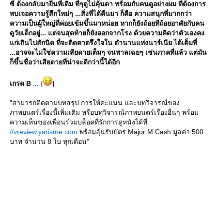
ซี่ ต้องกลับมายืนที่เดิม ที่ๆดูไม่คุ้นตา พร้อมกับคนดูอย่างผม ที่ต้องการ
พบเจอความรู้สึกใหม่ๆ ...สิ่งที่ได้คืนมา ก็คือ ความสนุกที่มากกว่า
ความเป็นผู้ใหญ่ที่ค่อยเข้มขึ้นมาหน่อย หากก็ยังถ้อยทีถ้อยอาศัยกับคน
ดูวัยเด็กอยู่... แต่จนสุดท้ายก็ยังออกจากโรง ด้วยความคิดว่าตัวเองคง
ก่เกินไปสักนิด ที่จะติดตาตรึงใจใน ตำนานแห่งนาร์เนีย ได้เต็มที่
...อาจจะไม่ใช่ความเสียดายเต็มๆ จนพาลเฉยๆ เช่นภาคที่แล้ว แต่มัน
ก็ขึ้นชื่อว่าเสียดายที่น่าจะดีกว่านี้ได้อีก
เกรด B
... {
}
"สามารถติดตามบทสรุป การให้คะแนน และบทวิจารณ์ของ
ภาพยนตร์เรื่องนี้เพิ่มเติม หรือบทวิจารณ์ภาพยนตร์เรื่องอื่นๆ พร้อม
ความเห็นของเพื่อนร่วมบล็อคที่รักการดูหนังได้ที่
//vreview.yarisme.com
พร้อมลุ้นรับบัตร Major M Cash มูลค่า 500
บาท จำนวน 8 ใบ ทุกเดือน"