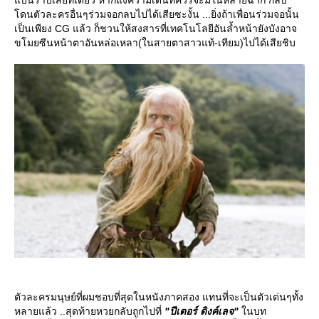
ดนตัวละครอื่นๆร่วมจอกลบไปได้เสียซะงั้น ...ยิ่งถ้าเพื่อนร่วมจอนั้น
เป็นเพียง CG แล้ว ก็ชวนให้สงสารที่เทคโนโลยีอันล้ำหน้ายังบังอาจ
ขโมยซีนหน้าตาอันหล่อเหลา(ในสายตาสาวแท้-เทียม)ไปได้เสียชิบ
ตัวละครมนุษย์ที่ผมชอบที่สุดในหนังภาคสอง แทนที่จะเป็นตัวเด่นๆทั้ง
หลายแล้ว ..สุดท้ายหวยกลับถูกไปที่
"ปีเตอร์ ดิงค์เลจ"
นบท