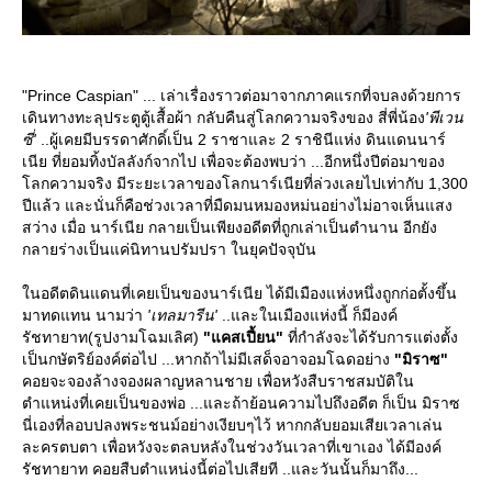
"Prince Caspian" ... เล่าเรื่องราวต่อมาจากภาคแรกที่จบลงด้วยการ
เดินทางทะลุประตูตู้เสื้อผ้า กลับคืนสู่โลกความจริงของ สี่พี่น้อง
'พีเวน
ซี่'
..ผู้เคยมีบรรดาศักดิ์เป็น 2 ราชาและ 2 ราชินีแห่ง ดินแดนนาร์
เนีย ที่ยอมทิ้งบัลลังก์จากไป เพื่อจะต้องพบว่า ...อีกหนึ่งปีต่อมาของ
ลกความจริง มีระยะเวลาของโลกนาร์เนียที่ล่วงเลยไปเท่ากับ 1,300
ปีแล้ว และนั่นก็คือช่วงเวลาที่มืดมนหมองหม่นอย่างไม่อาจเห็นแสง
สว่าง เมื่อ นาร์เนีย กลายเป็นเพียงอดีตที่ถูกเล่าเป็นตำนาน อีกยัง
กลายร่างเป็นแค่นิทานปรัมปรา ในยุคปัจจุบัน
นอดีตดินแดนที่เคยเป็นของนาร์เนีย ได้มีเมืองแห่งหนึ่งถูกก่อตั้งขึ้น
มาทดแทน นามว่า
'เทลมารีน'
..และในเมืองแห่งนี้ ก็มีองค์
รัชทายาท(รูปงามโฉมเลิศ)
"แคสเปี้ยน"
ที่กำลังจะได้รับการแต่งตั้ง
เป็นกษัตริย์องค์ต่อไป ...หากถ้าไม่มีเสด็จอาจอมโฉดอย่าง
"มิราซ"
คอยจะจองล้างจองผลาญหลานชาย เพื่อหวังสืบราชสมบัติใน
ตำแหน่งที่เคยเป็นของพ่อ ...และถ้าย้อนความไปถึงอดีต ก็เป็น มิราซ
นี่เองที่ลอบปลงพระชนม์อย่างเงียบๆไว้ หากกลับยอมเสียเวลาเล่น
ละครตบตา เพื่อหวังจะตลบหลังในช่วงวันเวลาที่เขาเอง ได้มีองค์
รัชทายาท คอยสืบตำแหน่งนี้ต่อไปเสียที ..และวันนั้นก็มาถึง...