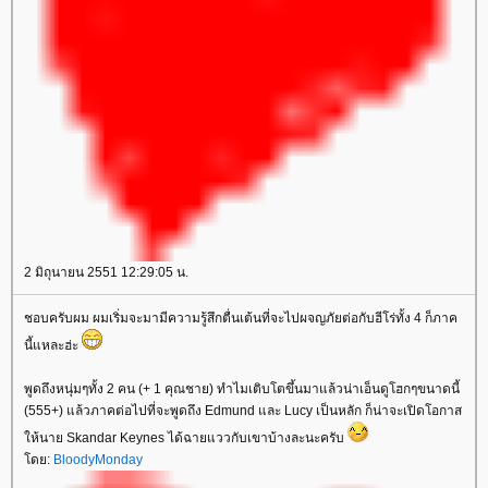
2 มิถุนายน 2551 12:29:05 น.
ชอบครับผม ผมเริ่มจะมามีความรู้สึกตื่นเต้นที่จะไปผจญภัยต่อกับฮีโร่ทั้ง 4 ก็ภาค
นี้แหละฮ่ะ
พูดถึงหนุ่มๆทั้ง 2 คน (+ 1 คุณชาย) ทำไมเติบโตขึ้นมาแล้วน่าเอ็นดูโฮกๆขนาดนี้
(555+) แล้วภาคต่อไปที่จะพูดถึง Edmund และ Lucy เป็นหลัก ก็น่าจะเปิดโอกาส
ห้นาย Skandar Keynes ได้ฉายแววกับเขาบ้างละนะครับ
ดย:
BloodyMonday