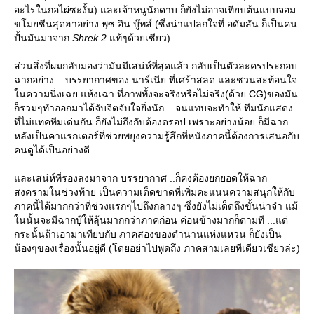
อะไรในกอไผ่ซะงั้น) และเจ้าหนูนักดาบ ก็ยังไม่อาจเทียบต้นแบบจอม
ขโมยซีนสุดฮาอย่าง พุซ อิน บู๊ทส์ (ซึ่งน่าแปลกใจที่ อดัมสัน ก็เป็นคน
ปั้นมันมาจาก
Shrek 2
ท้ๆด้วยเชียว)
ส่วนสิ่งที่ผมกลับมองว่ามันมีเสน่ห์ที่สุดแล้ว กลับเป็นตัวละครประกอบ
ฉากอย่าง... บรรยากาศของ นาร์เนีย ที่เศร้าสลด และชวนสะท้อนใจ
นความนิ่งเฉย แห้งเฉา ที่ภาพทั้งจะจริงหรือไม่จริง(ด้วย CG)ของมัน
ก็รวมๆทำออกมาได้จับจิตจับใจยิ่งนัก ...จนแทบจะทำให้ ทีมนักแสดง
ที่ไม่แทคทีมเด่นกัน ก็ยังไม่ถึงกับต้องดรอป เพราะอย่างน้อย ก็มีฉาก
หลังเป็นคาแรกเตอร์ที่ช่วยพยุงความรู้สึกที่หนังภาคนี้ต้องการเสนอกับ
คนดูได้เป็นอย่างดี
ละเสน่ห์ที่รองลงมาจาก บรรยากาศ ..ก็คงต้องยกยอดให้ฉาก
สงครามในช่วงท้าย เป็นความเด็ดขาดที่เพิ่มคะแนนความสนุกให้กับ
ภาคนี้ได้มากกว่าที่ช่วงแรกๆไปถึงกลางๆ ซึ่งยังไม่เด็ดถึงขั้นน่าจำ แม้
นนั้นจะมีฉากบู๊ให้ลุ้นมากกว่าภาคก่อน ค่อนข้างมากก็ตามที ...แต่
กระนั้นถ้าเอามาเทียบกับ ภาคสองของตำนานแห่งแหวน ก็ยังเป็น
น้องๆของเรื่องนั้นอยู่ดี (โดยอย่าไปพูดถึง ภาคสามเลยทีเดียวเชียวล่ะ)