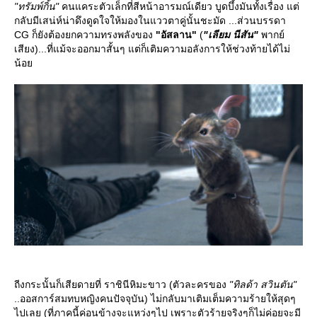
"ทรัมพ์กิ้น"
คนแคระตัวเล็กที่สีหน้าอารมณ์เดียว บูดบึ้งมันทั้งเรื่อง แต่
กลับมีเสน่ห์น่าดึงดูดใจให้มองในแววตาคู่นั้นชะมัด ...ส่วนบรรดา
CG ก็ยังต้องยกความทรงพลังของ
"อัสลาน"
(
"เลียม นีสัน"
พากย์
เสียง)...ที่แม้จะออกมาสั้นๆ แต่ก็เติมความอลังการให้ช่วงท้ายได้ไม่
น้อ
ถีงกระนั้นก็เสียดายที่ ราชินีหิมะขาว (ตัวละครของ
"ทิลด้า สวินตัน"
..ออสการ์สมทบหญิงคนปัจจุบัน) ไม่กลับมาเติมเต็มความร้ายให้สุดๆ
ไปเลย (ที่ภาคนี้ค่อนข้างจะแหว่งๆไป เพราะตัวร้ายจริงๆก็ไม่ค่อยจะมี