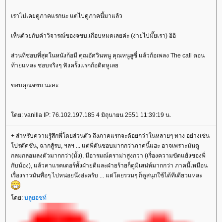
เราไม่เคยดูภาคแรกนะ แต่ไปดูภาคนี้มาแล้ว
เห็นด้วยกับคำวิจารณ์ของจขบ.เกือบหมดเลยค่ะ (ง่ายไปมั๊ยเรา) อิอิ
ส่วนที่ชอบที่สุดในหนังก้อมี คุณอัศวินหนู คุณหนูลูซี่ แล้วก้อเพลง The call ตอน
ท้ายแหละ ชอบจริงๆ ฟังครั้งแรกก้อติดหูเล
ขอบคุณจขบ.นะคะ
ดย: vanilla IP: 76.102.197.185 4 มิถุนายน 2551 11:39:19 น.
+ สำหรับความรู้สึกพี่โดยส่วนตัว ถึงภาคแรกจะด้อยกว่าในหลายๆ ทาง อย่างเช่น
ปรดัคชั่น, ฉากสู้รบ, ฯลฯ ... แต่พี่ดันชอบมากกว่าภาคนี้แฮะ อาจเพราะมันดู
กลมกล่อมลงตัวมากกว่า(มั้ง), มีอารมณ์ดราม่าสูงกว่า (เรื่องความขัดแย้งของพี่
กับน้อง), แล้วคาแรคเตอร์ทั้งฝ่ายดีและฝ่ายร้ายก็ดูมีเสน่ห์มากกว่า ภาคนี้เหมือน
เรื่องราวมันทื่อๆ ไปหน่อยนึงอ่ะครับ ... แต่โดยรวมๆ ก็ดูสนุกใช้ได้ทีเดียวแหละ
ดย:
บลูยอชท์