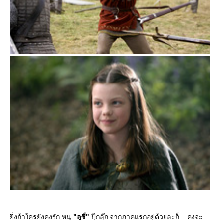
ิ่งถ้าใครยังคงรัก หนู
"ลูซี่"
ปุ๊กลุ๊ก จากภาคแรกอยู่ด้วยละก็ ...คงจะ