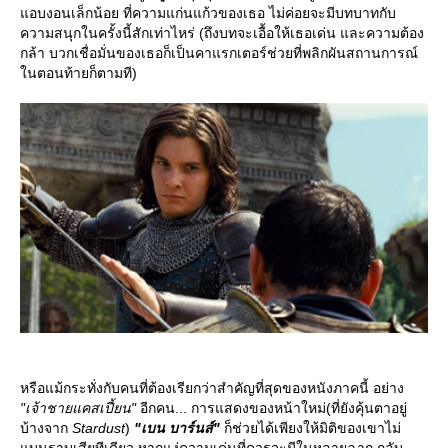
อบงอนเล็กน้อย ที่ความแก่นแก้วของเธอ ไม่ค่อยจะมีบทบาทกับ
ความสนุกในครั้งนี้สักเท่าไหร่ (ถึงบทจะเอื้อให้เธอเด่น และความต้อง
กล้า บวกเชื่อมั่นของเธอก็เป็นคาแรกเตอร์ช่วยที่พลิกผันสถานการณ์
นตอนท้ายก็ตามที)
หรือแม้กระทั่งกับคนที่ต้องเรียกว่าสำคัญที่สุดของหนังภาคนี้ อย่าง
"เจ้าชายแคสเปี้ยน"
อีกคน... การแสดงของหน้าใหม่(ที่ยังคุ้นตาอยู่
บ้างจาก
Stardust
)
"เบน บาร์นส์"
ก็ช่วยได้เพียงให้มิติของเขาไม่
บนราบเสียทีเดียว หากแง่ความเด่นที่ควรจะมีในหลายฉาก กลับ