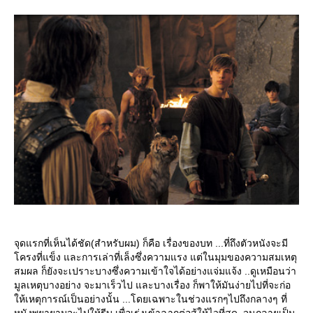
จุดแรกที่เห็นได้ชัด(สำหรับผม) ก็คือ เรื่องของบท ...ที่ถึงตัวหนังจะมี
ครงที่แข็ง และการเล่าที่เล็งซึ่งความแรง แต่ในมุมของความสมเหตุ
สมผล ก็ยังจะเปราะบางซึ่งความเข้าใจได้อย่างแจ่มแจ้ง ..ดูเหมือนว่า
มูลเหตุบางอย่าง จะมาเร็วไป และบางเรื่อง ก็พาให้มันง่ายไปที่จะก่อ
ห้เหตุการณ์เป็นอย่างนั้น ...โดยเฉพาะในช่วงแรกๆไปถึงกลางๆ ที่
หนังพยายามจะไปให้รีบ เพื่อเร่งเข้าฉากต่อสู้ให้ไวที่สุด..จนกลายเป็น