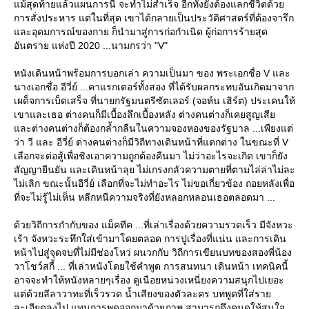
ม้สุดท้ายแล้วแผนการนี้ จะทำไม่สำเร็จ อีกทั้งยังต้องแลกชีวิตด้ว
การสั่งประหาร แต่ในที่สุด เขาได้กลายเป็นประวัติศาสตร์ที่ต้องจารึก
ละอุดมการณ์ของกาย ก็นำมาสู่การก่อกำเนิด ผู้ก่อการร้ายสุด
อันตราย แห่งปี 2020 ...นามกรว่า "V"
หนังเดินหน้าพร้อมการบอกเล่า ความเป็นมา ของ พระเอกชื่อ V และ
นางเอกชื่อ อีวี่ย์ ...คาแรกเตอร์ทั้งสอง ที่ได้รับผลกระทบอันเกิดมาจาก
เผด็จการเบ็ดเสร็จ ที่นายกรัฐมนตรีซัตเลอร์ (จอห์น เฮิร์ต) ประเคนให้
เขาและเธอ ต่างคนก็มีเบื้องลึกเบื้องหลัง ต่างคนต่างก็เคยสูญเสี
ละต่างคนต่างก็ต้องกล้ำกลืนในความจองหองของรัฐบาล ...เพียงแต่
ว่า วี และ อีวี่ย์ ต่างคนต่างก็มีวิถีทางเดินหน้าที่แตกต่าง ในขณะที่ V
เลือกจะต่อสู้เพื่อชิงเอาความถูกต้องคืนมา ไม่ว่าอะไรจะเกิด เขาก็ยัง
สัญญายืนยัน และเดินหน้าลุย ไม่เกรงกลัวความตายที่ตามไล่ล่าไม่ละ
ไม่เลิก ขณะนั้นอีวี่ย์ เลือกที่จะไม่ทำอะไร ไม่ขอเกี่ยวข้อง ถอยหลังเพื่อ
ที่จะไม่รู้ไม่เห็น หลีกหนีความจริงที่ยังหลอกหลอนเธอตลอดมา ...
ด้วยวิถีการกำกับของ แม็คทีค ...ที่เล่าเรื่องด้วยความรวดเร็ว มีจังหวะ
เร้า จังหวะระทึกใส่เข้ามาโดยตลอด การปูเรื่องที่แน่น และการเดิน
หน้าไปสู่จุดจบที่ไม่มีช่องโหว่ ผนวกกับ วิถีการเขียนบทของสองพี่น้อง
วาโชว์สกี้ ... ที่เล่าหนังโดยใช้คำพูด การสนทนา เดินหน้า เทคนิคนี้
อาจจะทำให้หนังหลายๆเรื่อง ดูเนือยหน่วงเหนี่ยงความสนุกไปเยอะ
ต่ด้วยลีลาวาทะที่เร็วรวด น้ำเสียงของตัวละคร บทพูดที่ใส่รา
ละเอียดลงไป แทนการพูดออกมาด้วยภาพ สามารถดึงคนดูให้สนใจ