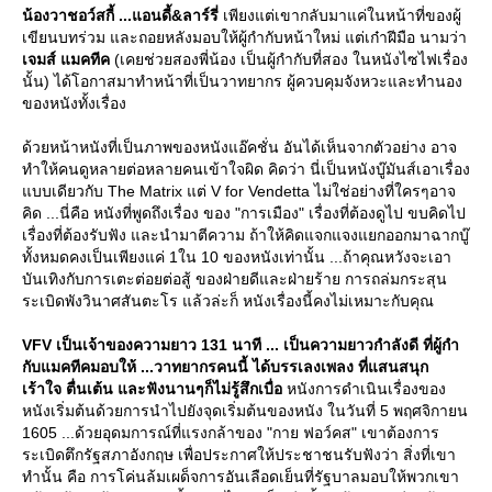
น้องวาชอว์สกี้ ...แอนดี้&ลาร์รี่
เพียงแต่เขากลับมาแค่ในหน้าที่ของผู้
เขียนบทร่วม และถอยหลังมอบให้ผู้กำกับหน้าใหม่ แต่เก๋าฝีมือ นามว่า
เจมส์ แมคทีค
(เคยช่วยสองพี่น้อง เป็นผู้กำกับที่สอง ในหนังไซไฟเรื่อง
นั้น) ได้โอกาสมาทำหน้าที่เป็นวาทยากร ผู้ควบคุมจังหวะและทำนอง
ของหนังทั้งเรื่อง
ด้วยหน้าหนังที่เป็นภาพของหนังแอ๊คชั่น อันได้เห็นจากตัวอย่าง อาจ
ทำให้คนดูหลายต่อหลายคนเข้าใจผิด คิดว่า นี่เป็นหนังบู๊มันส์เอาเรื่อง
บบเดียวกับ The Matrix แต่ V for Vendetta ไม่ใช่อย่างที่ใครๆอาจ
คิด ...นี่คือ หนังที่พูดถึงเรื่อง ของ "การเมือง" เรื่องที่ต้องดูไป ขบคิดไป
เรื่องที่ต้องรับฟัง และนำมาตีความ ถ้าให้คิดแจกแจงแยกออกมาฉากบู๊
ทั้งหมดคงเป็นเพียงแค่ 1ใน 10 ของหนังเท่านั้น ...ถ้าคุณหวังจะเอา
บันเทิงกับการเตะต่อยต่อสู้ ของฝ่ายดีและฝ่ายร้าย การถล่มกระสุน
ระเบิดพังวินาศสันตะโร แล้วล่ะก็ หนังเรื่องนี้คงไม่เหมาะกับคุณ
VFV เป็นเจ้าของความยาว 131 นาที ... เป็นความยาวกำลังดี ที่ผู้กำ
กับแมคทีคมอบให้ ...วาทยากรคนนี้ ได้บรรเลงเพลง ที่แสนสนุก
เร้าใจ ตื่นเต้น และฟังนานๆก็ไม่รู้สึกเบื่อ
หนังการดำเนินเรื่องของ
หนังเริ่มต้นด้วยการนำไปยังจุดเริ่มต้นของหนัง ในวันที่ 5 พฤศจิกายน
1605 ...ด้วยอุดมการณ์ที่แรงกล้าของ "กาย ฟอว์คส" เขาต้องการ
ระเบิดตึกรัฐสภาอังกฤษ เพื่อประกาศให้ประชาชนรับฟังว่า สิ่งที่เขา
ทำนั้น คือ การโค่นล้มเผด็จการอันเลือดเย็นที่รัฐบาลมอบให้พวกเขา