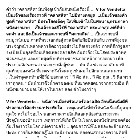
คำว่า "คลาสสิค" มันฟังดูเข้ากันกับหนังเรื่องนี้ ...
V for Vendetta
เป็นเจ้าของเรื่องราวที่ "คลาสสิค" ไม่มีทางตกยุค ...เป็นเจ้าของคำ
พูดที่ "คลาสสิค" มีประโยคเด็ดๆ ใส่เพิ่มเข้าไปในพจนานุกรมภาษา
หนังมากมาย ...เป็นเจ้าของฮีโร่ที่ "คลาสสิค" พระเอกสุดเท่ห์ที่น่า
จดจำ และยังเป็นเจ้าของฉากจบที่ "คลาสสิค"
...เป็นฉากจบที่
สมบูรณ์แบบ ภาพที่พระเอกต่อสู้ดวลมีดกับมือปืนนับสิบ ภาพที่ฝูงชน
ประจัญหน้าเหล่าทหารติดอาวุธอย่างไม่คิดเกรงกลัว ภาพที่ตึกรัฐสภา
ระเบิดเป็นจุลพร้อมเสียงเพลงคลาสสิค อันดังก้องในโสตประสาทหู
ชวนขนลุก และภาพสุดท้ายที่ประชาชนถอดหน้ากากออกมา เพื่อ
ประกาศอิสรภาพว่า พวกเขาคือผู้ชนะ ...มัน คือ ช่วงเวลาสิบนาที
สุดท้ายของหนัง ที่จะตราตรึงใจคนดูเช่นผม ไปอีกนานแสนนาน
...ในคำพูดสุดท้ายที่อีวี่ย์ บอกกล่าว " วี คือ ฉัน , วี คือ คุณ , วี คือ พวก
เราทุกคน " มันนำมาซึ่งน้ำตาของผม ที่หยาดหยดมาจากความอิน ที่
หนังพยายามมอบให้เราในเวลา สอง ชั่วโมงกว่าๆ
V for Vendetta ... หนังการเมืองทริลเลอร์คลาสสิค อีกหนึ่งหนังดีที่
ทำออกมาได้อย่างน่าประทับใจ
...เหตุผลหนึ่งที่ทำให้หนังเรื่องนี้ดูสนุก
สุดใจ คงไม่ใช่อะไร นอกจากความอินที่สอดคล้องกับภาวะกาล
ปัจจุบันของบ้านเรา เหตุการณ์ที่เกิดขึ้นในโลกของหนังมันสอดคล้อง
กับเรื่องราวในโลกแห่งความจริง ...อุดมการณ์ที่ไม่ลดละจะต้านทาน
ปะทะ การยืนหยัดต่อสู้ไม่ประนีประนอม สองคนสองพวกความคิดที่