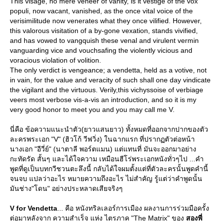
This visage, no mere veneer of vanity, is it vestige of the vox
populi, now vacant, vanished, as the once vital voice of the
verisimilitude now venerates what they once vilified. However,
this valorous visitation of a by-gone vexation, stands vivified,
and has vowed to vangquish these venal and virulent vermin
vanguarding vice and vouchsafing the violently vicious and
voracious violation of volition.
The only verdict is vengeance; a vendetta, held as a votive, not
in vain, for the value and veracity of such shall one day vindicate
the vigilant and the virtuous. Verily,this vichyssoise of verbiage
veers most verbose vis-a-vis an introduction, and so it is my
very good honor to meet you and you may call me V.
นี่คือ ข้อความแนะนำตัว(ยาวแสนยาว) ทั้งหมดที่ออกจากปากของตัว
ละครพระเอก "V" (ฮิวโก้ วีฟวิ่ง) ในฉากแรก ที่ปรากฏตัวต่อหน้า
นางเอก "อีวี่ย์" (นาตาลี พอร์ตแมน) แต่แทนที่ มันจะออกมาอย่าง
กะทัดรัด สั้นๆ และได้ใจความ เหมือนฮีโร่พระเอกหนังทั่วๆไป ...คำ
พูดที่ดูเป็นบทกวีชวนตะลึงนี้ กลับได้ใจผมตั้งแต่ที่ตัวละครนั้นพูดคำนี้
จนจบ แปลว่าอะไร หมายความถึงอะไร ไม่สำคัญ รู้แต่ว่าคำพูดนั้น
มันช่าง"โดน" อย่างประหลาดเสียจริงๆ
V for Vendetta
... คือ หนังทริลเลอร์การเมือง ผลงานการร่วมมือครั้ง
ต่อมาหลังจาก ความสำเร็จ แห่ง ไตรภาค "The Matrix" ของ
สองพี่