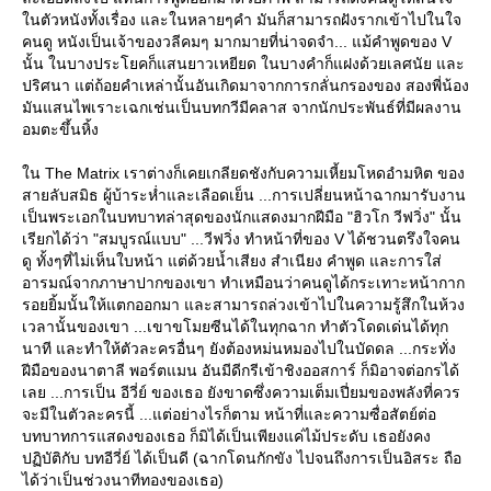
นตัวหนังทั้งเรื่อง และในหลายๆคำ มันก็สามารถฝังรากเข้าไปในใจ
คนดู หนังเป็นเจ้าของวลีคมๆ มากมายที่น่าจดจำ... แม้คำพูดของ V
นั้น ในบางประโยคก็แสนยาวเหยียด ในบางคำก็แฝงด้วยเลศนัย และ
ปริศนา แต่ถ้อยคำเหล่านั้นอันเกิดมาจากการกลั่นกรองของ สองพี่น้อง
มันแสนไพเราะเฉกเช่นเป็นบทกวีมีคลาส จากนักประพันธ์ที่มีผลงาน
อมตะขึ้นหิ้ง
น The Matrix เราต่างก็เคยเกลียดชังกับความเหี้ยมโหดอำมหิต ของ
สายลับสมิธ ผู้บ้าระห่ำและเลือดเย็น ...การเปลี่ยนหน้าฉากมารับงาน
เป็นพระเอกในบทบาทล่าสุดของนักแสดงมากฝีมือ "ฮิวโก วีฟวิ่ง" นั้น
เรียกได้ว่า "สมบูรณ์แบบ" ...วีฟวิ่ง ทำหน้าที่ของ V ได้ชวนตรึงใจคน
ดู ทั้งๆที่ไม่เห็นใบหน้า แต่ด้วยน้ำเสียง สำเนียง คำพูด และการใส่
อารมณ์จากภาษาปากของเขา ทำเหมือนว่าคนดูได้กระเทาะหน้ากาก
รอยยิ้มนั้นให้แตกออกมา และสามารถล่วงเข้าไปในความรู้สึกในห้วง
เวลานั้นของเขา ...เขาขโมยซีนได้ในทุกฉาก ทำตัวโดดเด่นได้ทุก
นาที และทำให้ตัวละครอื่นๆ ยังต้องหม่นหมองไปในบัดดล ...กระทั่ง
ฝีมือของนาตาลี พอร์ตแมน อันมีดีกรีเข้าชิงออสการ์ ก็มิอาจต่อกรได้
เลย ...การเป็น อีวี่ย์ ของเธอ ยังขาดซึ่งความเต็มเปี่ยมของพลังที่ควร
จะมีในตัวละครนี้ ...แต่อย่างไรก็ตาม หน้าที่และความซื่อสัตย์ต่อ
บทบาทการแสดงของเธอ ก็มิได้เป็นเพียงแค่ไม้ประดับ เธอยังคง
ปฏิบัติกับ บทอีวี่ย์ ได้เป็นดี (ฉากโดนกักขัง ไปจนถึงการเป็นอิสระ ถือ
ได้ว่าเป็นช่วงนาทีทองของเธอ)