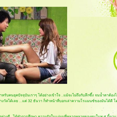
ก สำหรับคนยุคปัจจุบันเราๆ ได้อย่างเข้าใจ ..แม้จะไม่ถึงกับลึกซึ้ง จนน้ำตาต้
ชิงรางวัลได้เลย ...แต่ 32 ธันวา ก็ทำหน้าที่บอกเล่าความโรแมนซ์ของมันได้ดี โ
ป็นอย่างดี ..ได้ทำการศึกษา ความรักในแง่มุมที่หลากหลายของคนในพ.ศ.นี้มาแ