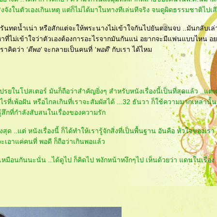
ริงจังในตัวเองเกินเหตุ แต่ก็ไม่ได้มาในทางทีเล่นทีจริง จนดูผิดธรรมชาติไปเ
ทดน้ำเน่า หรือสักแต่จะให้พระนางไม่เข้าใจกันไปยันตอนจบ ..มันกลับเล่าเ
ญหาที่ไม่เข้าใจว่าตัวเองต้องการอะไรจากมันกันแน่ อยากจะมีแฟนแบบไหน อ
่เราคิดว่า
‘ดีพอ’
จะกลายเป็นคนที่
‘พอดี’
กับเรา ได้ไหม
ปรยในโปสเตอร์ มันก็ถือว่าสำคัญยิ่งๆ สำหรับหนังเรื่องนี้เป็นที่สุดแล้ว ..แต่
ที่เพ้อฝัน หรือไกลเกินที่เราจะสัมผัสได้ ...32 ธันวา ก็ใช้ความมากเหล่านั้น 
ู้สึกที่กำลังสับสนในเรื่องของความรัก
..แต่ หนังเรื่องนี้ ก็ได้ทำให้เรารู้จักสิ่งที่เป็นพื้นฐาน อันคือ หัวใจของเรา 
ะเอาแค่คนที่ พอดี ก็ถือว่าเกินพอแล้ว
ยะเหมือนกันนะนั่น ..ได้ดูไป ก็คิดไป พงักหน้าหงึกๆไป เห็นด้วยว่า แดนในเรื่อง