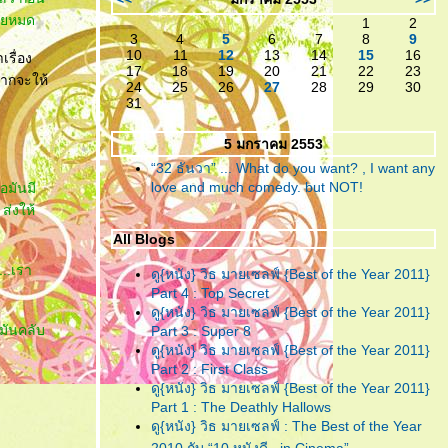
เหลืออะไรจะเสีย!
สียหมด
1
2
3
4
5
6
7
8
9
"ห้องตรงข้าม หัวใจตรงกัน"
...
10
11
12
13
14
15
16
รื่อง
(หนังสั้น)แบบตัวเต็ม ที่ไม่มีอะไร
17
18
19
20
21
22
23
ยากจะให้
24
25
26
27
28
29
30
มากมาย แต่ก็ยังมีความจริงใจ!
31
"ห้องตรงข้าม หัวใจตรงกัน"
...
5 มกราคม 2553
กับตัวอย่างน้ำจิ้ม ของหนังสั้นที่
“32 ธันวา” ... What do you want? , I want any
คงจะมีอะไรๆอยู่ในนั้น
love and much comedy. but NOT!
พอมันมี
ส่งให้
"อินทรีแดง"
... สมศักดิ์ศรีที่ได้
กลับมา ..วีรบุรุษที่หนังไท
All Blogs
ต้องการ!
...เรา
ดู{หนัง} วิธ มายเซลฟ์ {Best of the Year 2011}
Part 4 : Top Secret
"ชั่วฟ้าดินสลาย"
... เมื่อคำ “รัก”
ดู{หนัง} วิธ มายเซลฟ์ {Best of the Year 2011}
มีค่าเท่าคำว่า “ร้าย” คงทำลายคน
 มันคลับ
Part 3 : Super 8
ทั้งหลายให้วายวอด
ดู{หนัง} วิธ มายเซลฟ์ {Best of the Year 2011}
Part 2 : First Class
"Resident Evil : Afterlife"
...
ดู{หนัง} วิธ มายเซลฟ์ {Best of the Year 2011}
สงครามยังไม่จบ ยังต้องนับศพ
Part 1 : The Deathly Hallows
ซอมบี้จนเบื่อกันไปข้าง!!
ดู{หนัง} วิธ มายเซลฟ์ : The Best of the Year