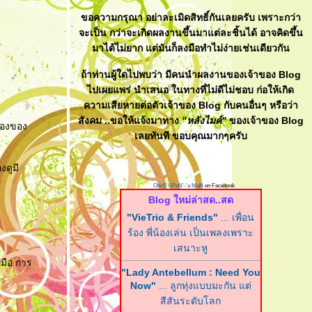
ขอความกรุณา อย่าละเมิดสิทธิ์กันเลยครับ เพราะกว่า
จะเป็น กว่าจะเกิดผลงานขึ้นมาแต่ละชิ้นได้ อาจคิดขึ้น
มาได้ไม่ยาก แต่มันก็ลงมือทำไม่ง่ายเช่นเดียวกัน
ถ้าท่านผู้ใดไปพบว่า มีคนนำผลงานของเจ้าของ Blog
ไปเผยแพร่ นำเสนอ ในทางที่ไม่ดีไม่ชอบ ก่อให้เกิด
ความเสียหายต่อตัวเจ้าของ Blog กับคนอื่นๆ หรือว่า
สังคม ..ขอให้แจ้งมาทาง
"หลังไมค์"
ของเจ้าของ Blog
ื่องของ
เลยทันที ขอบคุณมากๆครับ
งดูมี
OncE UPoN'-'a MaN
on Facebook
Blog ใหม่ล่าสด..สด
"VieTrio & Friends"
... เพื่อน
ร้อง พี่น้องเล่น เป็นเพลงเพราะ
เสนาะหู
ีมือ การ
"Lady Antebellum : Need You
Now"
... ลูกทุ่งแบบมะกัน แต่
สีสันระดับโลก