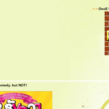
+-+
OncE 
comedy. but NOT!