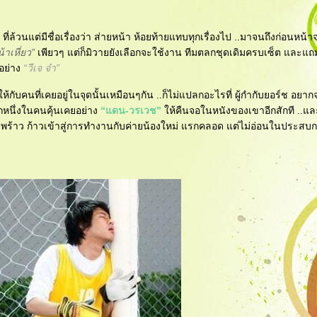
วนแต่มีชื่อเรื่องว่า ส่ายหน้า ห้อยท้ายแทบทุกเรื่องไป ..มาจนถึงก่อนหน้า
าเหี่ยว”
เพียวๆ แต่ก็มิวายยังเลือกจะใช้งาน ทีมตลกชุดเดิมครบเซ็ต และแถ
อย่าง
“วีเจ จ๋า”
ับคนที่เคยอยู่ในจุดนั้นเหมือนๆกัน ..ก็ไม่แปลกอะไรที่ ผู้กำกับยอร์ช อยา
ักหนึ่งในคนคุ้นเคยอย่าง
“แดน-วรเวช”
ห้คืนจอในหนังของเขาอีกสักที ..และที
ดพร้าว ก้าวเข้าสู่การทำงานกับค่ายน้องใหม่ แรกคลอด แต่ไม่อ่อนในประสบ