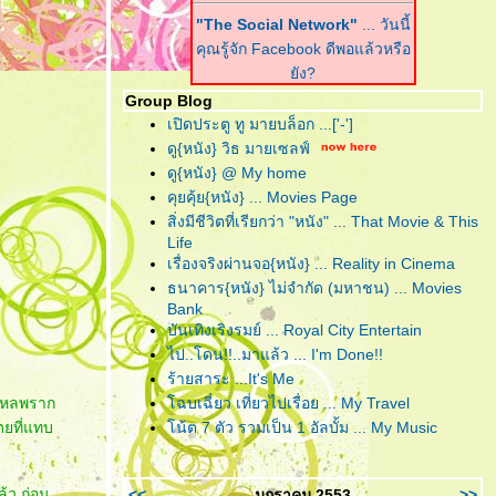
"The Social Network"
... วันนี้
คุณรู้จัก Facebook ดีพอแล้วหรือ
ัง?
Group Blog
"Harry Potter and the Deathly
เปิดประตู ทู มายบล็อก ...['-']
Hallows : Part I"
... ฉันต้องเปิด
ดู{หนัง} วิธ มายเซลฟ์
เพื่อจะปิด!
ดู{หนัง} @ My home
คุยคุ้ย{หนัง} ... Movies Page
"Scrubb : Kid"
... คำตอบของ
สิ่งมีชีวิตที่เรียกว่า "หนัง" ... That Movie & This
เพลงอินดี้ที่ฟังง่าย อยู่ในอัลบั้มนี้
Life
ล้ว
เรื่องจริงผ่านจอ{หนัง} ... Reality in Cinema
ธนาคาร{หนัง} ไม่จำกัด (มหาชน) ... Movies
"Due Date"
... รวมกันเราต้องอยู่
Bank
(กรุณา)อย่าทิ้งตูเป็นอันขาด!!?
บันเทิงเริงรมย์ ... Royal City Entertain
"B.o.B. Presents: The
ไป..โดน!!..มาแล้ว ... I'm Done!!
Adventures of Bobby Ray"
...
ร้ายสาระ ...It's Me
อาจเป็นฮิปฮอปหน้าใหม่ แต่ไม่ขอ
องไหลพราก
ฉบเฉี่ยว เที่ยวไปเรื่อย ... My Travel
ึดติดความฮิป
ดยที่แทบ
น้ต 7 ตัว รวมเป็น 1 อัลบั้ม ... My Music
"RED"
... โตอย่างสมวัย แก่อย่าง
มีคุณภาพ และจงระห่ำอย่างไม่
ล้ว ก่อน
<<
มกราคม 2553
>>