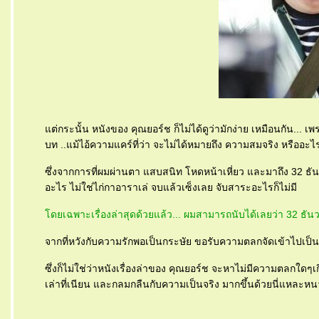
ต่กระนั้น หนังของ คุณยอร์ช ก็ไม่ได้ดูว่ามักง่าย เหมือนกัน...
บท ..แม้ไอ้ความแคร์ที่ว่า จะไม่ได้หมายถึง ความสมจริง หรืออะไรท
ซึ่งจากการที่ผมผ่านตา แสบสนิท โหดหน้าเหี่ยว และมาถึง 32 ธันวา
อะไร ไม่ใช่ไก่กาอาราเล่ จบแล้วเซ็งเลย จับสาระอะไรก็ไม่มี
ดยเฉพาะเรื่องล่าสุดด้วยแล้ว... ผมสามารถนับได้เลยว่า 32 ธันวา
จากที่หวังกับความรักพอเป็นกระษัย ขอรับความตลกจัดเข้าไปเป็
ซึ่งก็ไม่ใช่ว่าหนังเรื่องล่าของ คุณยอร์ช จะหาไม่มีความตลกใดๆ
เล่าที่เนียน และกลมกลืนกับความเป็นจริง มากขึ้นด้วยนี่แหละห