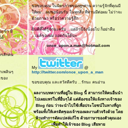
ขอขอบคุณ ในมิตรภาพของทุกท่าน ความรู้จักที่คุณมี
ห้ผม ...ผมขอน้อมรับ ในทุกสิ่ง ที่ท่านมีต่อผม ไม่ว่าจะ
ด้วยภาษา หรือว่าความรู้สึก
ินดีที่ได้รู้จักนะครับ ...แต่ถ้านี่ยังน้อยไป ก็อย่าลืม
นเข้า มี
...เมล์ของผม แอดกันได้นะ
ได้
once_upon.a.man@hotmail.com
ใครสักคน
My
@
อาเพลินๆ
http://twitter.com/once_upon_a_man
วนของ
ขอขอบคุณ และสวัสดีครับ ...รักนะ คนอ่าน
ผลงานบทความที่อยู่ใน Blog นี้ สามารถให้คนอื่นนำ
ไปเผยแพร่ในที่อื่นๆได้ แต่ต้องขอให้แจ้งทางเจ้าของ
Blog ก่อน ว่าจะนำไปใช้เพื่อประโยชน์ในทางที่ถูก
พร้อมทั้งให้เครดิตของเจ้าของผลงานตัวจริงด้วย โด
ห้ามทำการดัดแปลงแก้ไข ด้วยภาษาของตัวคุณเอง
เพื่อทำให้เจ้าของ Blog เสียหา