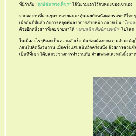
ที่ผู้กำกับ
“ฤกษ์ชัย พวงเพ็ชร”
ได้นิยามเอาไว้กับหนังของเขาเอง
จากผลงานที่ผ่านๆมา หลายคนคงคุ้นเคยกับหนังตลกรสชาติไทยๆ ที่ล้
เมื่อต้นปีที่แล้ว กับการหลุดพ้นจากการส่ายหน้า กลายเป็น
“โหดหน้
ด้วยอีกหนึ่งสาวที่เคยช่วยพาให้
“แสบสนิท ศิษย์ส่ายหน้า”
ไปโลด 
นเมื่ออะไรๆที่เคยเป็นความสำเร็จ มันย่อมต้องยกความสำมะคัญให้ก
กลับไปคิดถึงวันวาน เมื่อครั้งแสบสนิทอีกครั้งหนึ่ง ด้วยการชวนช
เป็นทีที่เขา ได้ปลดระวางการทำงานกับ ค่ายเพลงและหนังฝั่งลา