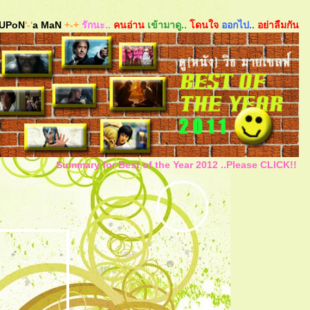
UPoN
'-'
a MaN
+-+
รักนะ..
คนอ่าน
เข้ามาดู..
ดนใจ
ออกไป..
อย่าลืมกัน
Summary for Best of the Year 2012 ..Please CLICK!!