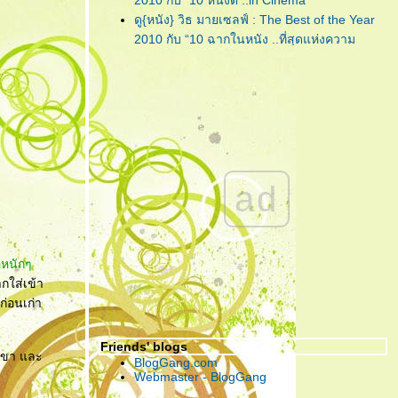
2010 กับ “10 หนังดี ..in Cinema”
"Lula : Twist"
... เพลงฟังชวน
ดู{หนัง} วิธ มายเซลฟ์ : The Best of the Year
เพลิน จากคนเพลินๆ ที่ชื่อ 'ลุลา'
2010 กับ “10 ฉากในหนัง ..ที่สุดแห่งความ
"Piranha 3D"
... กัดกระจุย เลือด
ประทับใจ”
กระจาย สามมิติกระเจิง!!!
ดู{หนัง} วิธ มายเซลฟ์ : The Best of the Year
2010 กับ “การแสดง ..ที่สุดแห่งความประทับใจ”
"CHARICE"
... เพชรน้ำงามเม็ด
ดู{หนัง} วิธ มายเซลฟ์ : The Best of the Year
เล็กแห่ง ‘เอเชีย’ ที่คู่ควรกับการ
2010 กับ “10 หนังดี ..in My Home”
เจียระไนโดย ‘อเมริกา’
ดู{หนัง} วิธ มายเซลฟ์ : The Best of the Year
2010 กับ “5 หนังไม่สนุก ให้อยากลืม เป็นที่สุด”
"กวน มึน โฮ"
... ความรัก อาจแพ้
ad
"The Social Network" ... วันนี้ คุณรู้จัก
บ้างอะไรบ้าง แต่ ความ ‘เห็นแก่
Facebook ดีพอแล้วหรือยัง?
ตัว’ เอาชนะได้ทุกสิ่ง!
"Harry Potter and the Deathly Hallows : Part
I" ... ฉันต้องเปิด เพื่อจะปิด!
อหนักๆ
"Due Date" ... รวมกันเราต้องอยู่ (กรุณา)อย่าทิ้ง
กใส่เข้า
ตูเป็นอันขาด!!?
าก่อนเก่า
"RED" ... โตอย่างสมวัย แก่อย่างมีคุณภาพ และ
จงระห่ำอย่างไม่เหลืออะไรจะเสีย!
Friends' blogs
"อินทรีแดง" ... สมศักดิ์ศรีที่ได้กลับมา ..วีรบุรุษที่
้าขา และ
BlogGang.com
หนังไทยต้องการ!
Webmaster - BlogGang
"ชั่วฟ้าดินสลาย" ... เมื่อคำ “รัก” มีค่าเท่าคำว่า