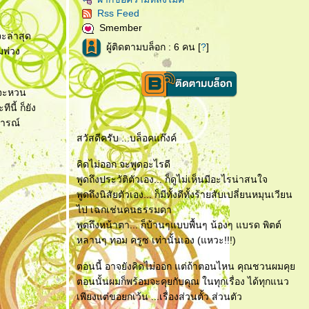
Rss Feed
Smember
จะล่าสุด
ผู้ติดตามบล็อก : 6 คน [
?
]
มพ่วง
กจะหวน
นี้ ก็ยัง
การณ์
สวัสดีครับ ...บล็อคแก๊งค์
คิดไม่ออก จะพูดอะไรดี
พูดถึงประวัติตัวเอง... ก็ดูไม่เห็นมีอะไรน่าสนใจ
พูดถึงนิสัยตัวเอง... ก็มีทั้งดีทั้งร้ายสับเปลี่ยนหมุนเวียน
ไป เฉกเช่นคนธรรมดา
พูดถึงหน้าตา... ก็บ้านๆแบบพื้นๆ น้องๆ แบรด พิตต์
หลานๆ ทอม ครูซ เท่านั้นเอง (แหวะ!!!)
ตอนนี้ อาจยังคิดไม่ออก แต่ถ้าตอนไหน คุณชวนผมคุ
ตอนนั้นผมก็พร้อมจะคุยกับคุณ ในทุกเรื่อง ได้ทุกแนว
เพียงแต่ขอยกเว้น ...เรื่องส่วนตั้ว ส่วนตัว