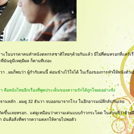
 เพราะในบรรดาคนทำหนังตลกรสชาติไทยๆด้วยกันแล้ว มีไม่กี่คนหรอกที่แคร์เร
ี่มันดูมีเหตุมีผล ก็ตามทีเถอะ
 ..ผมก็พบว่า ผู้กำกับคนนี้ ค่อนข้างไว้ใจได้ ในเรื่องของการทำให้หนังตัวเอ
 คือหนังไทยอีกเรื่องที่พูดประเด็นของความรักได้ถูกใจผมอย่างจัง
นจานหลัก ..ผมดู 32 ธันวา จบออกมาจากโรง ในอีกอารมณ์ที่กลับกันเล
เกิดขึ้นเลยหรอก.. แต่ดูเหมือนว่าความเด่นแบบก้าวกระโดด ในส่วนที่ว่าด้วยฝ
นา มันคือสิ่งที่พรากความตลกให้หายไปพอตัว