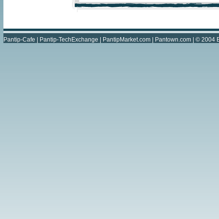
Pantip-Cafe
|
Pantip-TechExchange
|
PantipMarket.com
|
Pantown.com
| © 2004