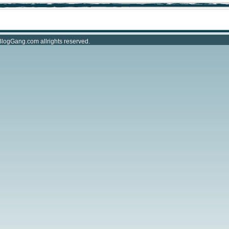
BlogGang.com
allrights reserved.