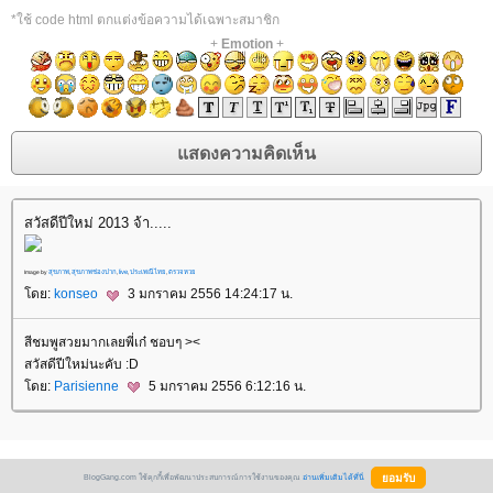
*ใช้ code html ตกแต่งข้อความได้เฉพาะสมาชิก
+
Emotion
+
สวัสดีปีใหม่ 2013 จ้า.....
Image by
สุขภาพ
,
สุขภาพช่องปาก
,
live
,
ประเพณีไท
,
ตรวจหว
ดย:
konseo
3 มกราคม 2556 14:24:17 น.
สีชมพูสวยมากเลยพี่เก๋ ชอบๆ ><
สวัสดีปีใหม่นะคับ :D
ดย:
Parisienne
5 มกราคม 2556 6:12:16 น.
BlogGang.com ใช้คุกกี้เพื่อพัฒนาประสบการณ์การใช้งานของคุณ
อ่านเพิ่มเติมได้ที่นี่