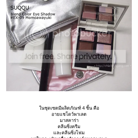
นชุดเซตมีผลิตภัณฑ์ 4 ชิ้น คือ
อายแชโดว์พาเลต
มาสคาร่า
คลีนซิ่งครีม
ละคลีนซิ่งโฟม