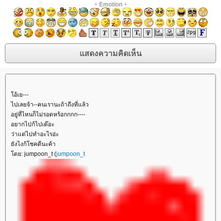
+
Emotion
+
อ้เย---
ไปเลยจ้า--คนเรานะถ้าถึงที่แล้ว
อยู่ที่ไหนก็ไม่รอดหร้อกกกก----
อยากไปก้ไปเต๊อะ
ว่าแต่ไปทำอะไรอ่ะ
ังไงก้โชคดีนะค้า
ดย: jumpoon_t (
jumpoon_t