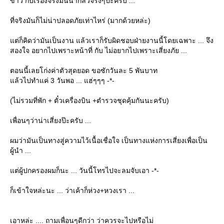
ข่าว กับเรื่องจริงมันน่ากลัวจริงๆป๊ะครับ ...
ที่จริงมันก็ไม่น่าปลอดภัยเท่าไหร่ (มากด้วยหล่ะ)
ต่ก็คิดว่ามันเป็นงาน แล้วเราก็รับผิดชอบฝ่ายงานนี้โดยเฉพาะ ... จึง
สองใจ อยากไปเพราะหน้าที่ กับ ไม่อยากไปเพราะเสี่ยงภัย ...
ตอนนี้เลยโก่งค่าตัวสุดยอด ขอซักวันละ 5 พันบาท
ล้วไปทำแค่ 3 วันพอ ... แฮ่ๆๆๆ -*-
(ไม่รวมที่พัก + ตั๋วเครื่องบิน +ตำรวจชุดคุ้มกันนะครับ)
เพื่อนๆว่าน่าเสี่ยงป๊ะครับ ...
ผมว่ามันเป็นทางสู่ความไว้เนื้อเชื่อใจ เป็นทางแห่งการเสี่ยงเพื่อเป็น
ผู้นำ ...
ต่ผู้ปกครองผมก็นะ ... วันนี้โทรไปจะลมจับเอา -*-
ก็เข้าใจหล่ะนะ ... ว่าเค้าก็ห่วง+หวงเรา ...
เอาหล่ะ .... ถามเพื่อนๆดีกว่า ว่าควรจะไปหรือไม่