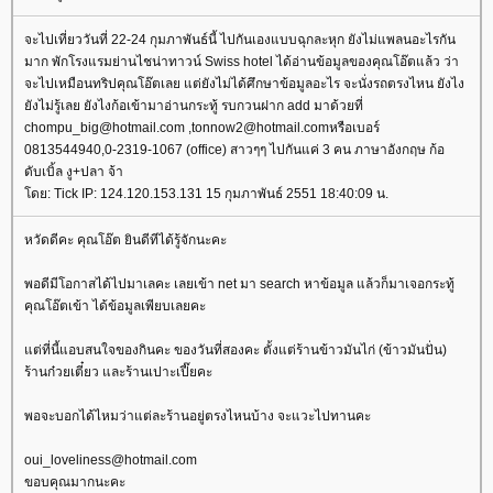
จะไปเที่ยววันที่ 22-24 กุมภาพันธ์นี้ ไปกันเองแบบฉุกละหุก ยังไม่แพลนอะไรกัน
มาก พักโรงแรมย่านไชน่าทาวน์ Swiss hotel ได้อ่านข้อมูลของคุณโอ๊ตแล้ว ว่า
จะไปเหมือนทริปคุณโอ๊ตเลย แต่ยังไม่ได้ศึกษาข้อมูลอะไร จะนั่งรถตรงไหน ยังไง
ังไม่รู้เลย ยังไงก้อเข้ามาอ่านกระทู้ รบกวนฝาก add มาด้วยที่
chompu_big@hotmail.com ,tonnow2@hotmail.comหรือเบอร์
0813544940,0-2319-1067 (office) สาวๆๆ ไปกันแค่ 3 คน ภาษาอังกฤษ ก้อ
ดับเบิ้ล งู+ปลา จ้า
ดย: Tick IP: 124.120.153.131 15 กุมภาพันธ์ 2551 18:40:09 น.
หวัดดีคะ คุณโอ๊ต ยินดีทีได้รู้จักนะคะ
พอดีมีโอกาสได้ไปมาเลคะ เลยเข้า net มา search หาข้อมูล แล้วก็มาเจอกระทู้
คุณโอ๊ตเข้า ได้ข้อมูลเพียบเลยคะ
ต่ที่นี้แอบสนใจของกินคะ ของวันที่สองคะ ตั้งแต่ร้านข้าวมันไก่ (ข้าวมันปั่น)
ร้านก๋วยเตี๋ยว และร้านเปาะเปี๊ยคะ
พอจะบอกได้ไหมว่าแต่ละร้านอยู่ตรงไหนบ้าง จะแวะไปทานคะ
oui_loveliness@hotmail.com
ขอบคุณมากนะคะ