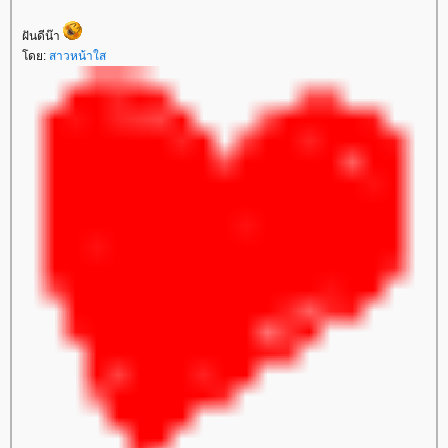
ฝันดีน๊า
ดย:
สาวหน้าใส