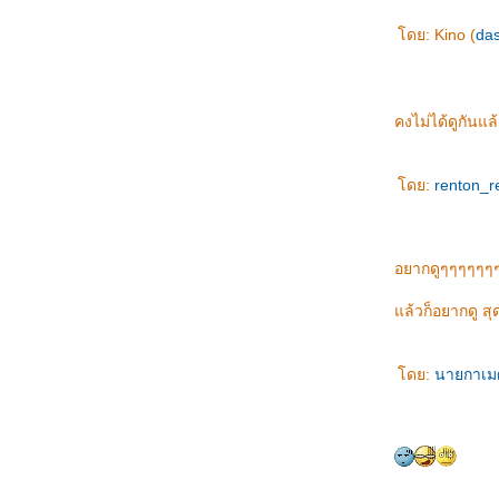
เมื่อคืนเกือบตาย ... กับเหตุการณ์ที่กลัวที่สุด
ดย: Kino (
da
บบนี้มีขายทีไหนเนี่ย ....
ความลับในหลวง ที่ชาวไทยอยากรู้
เตรียมตัวตาย 2028 !!!!
กล้ถึงวันคอนเสิร์ต Tata Young แล้ว ตื่นเต้นๆ/
คงไม่ได้ดูกันแล
รวมรูปซือเจ๊
นที่สุด ลอนดอน ก็ได้รับเลือกให้เป็นเจ้าภาพ
ดย:
renton_r
อลิมปิคเกมส์ 2012 เย่ๆ : London wins 2012
Olympic
บรรยากาศการประกวด อะคาเดมี่ แฟนตาเซีย +
รูป (ตอน2)
อยากดูๆๆๆๆๆๆ
วันนี้ไปประกวด อะคาเดมี่ แฟนตาเซีย2มา
เดี๋ยวจะเล่าให้ฟัง
ล้วก็อยากดู สุ
วันนี้พาไปปั่นจักรยานเที่ยวที่ เมืองเก่าสุโขทั
ครับผม
ดย:
นายกาเ
ินดีต้อนรับนิสิตใหม่ ... กิจกรรมดีๆ มีรูปมาอวด
วันนี้พาไปเที่ยวตลาดป่า ครับผม (มาดูรูปกันฮะ)
รถไฟเที่ยวสยิว ...
;P ว่าด้วยการไปทำบัตรประชาชนใหม่
วิสาขบูชา + สตาร์วอร์ ......
อยากสมัครแข่ง Academy Fantasia2 อ่ะครับ ...