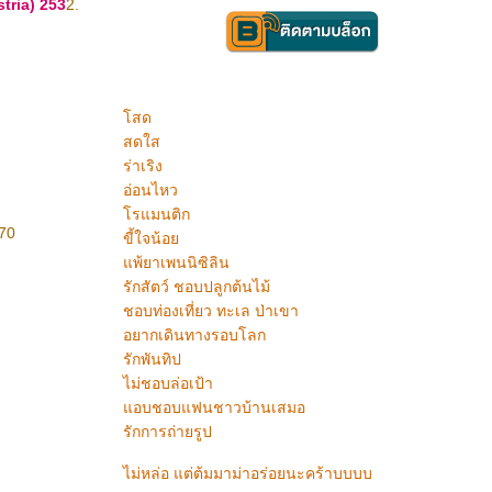
tria) 253
2.
สด
สดใส
ร่าเริง
อ่อนไหว
รแมนติก
 70
ขี้ใจน้อ
พ้ยาเพนนิซิลิน
รักสัตว์ ชอบปลูกต้นไม้
ชอบท่องเที่ยว ทะเล ป่าเขา
อยากเดินทางรอบโลก
รักพันทิป
ไม่ชอบล่อเป้า
อบชอบแฟนชาวบ้านเสมอ
รักการถ่ายรูป
ไม่หล่อ แต่ต้มมาม่าอร่อยนะคร้าบบบบ