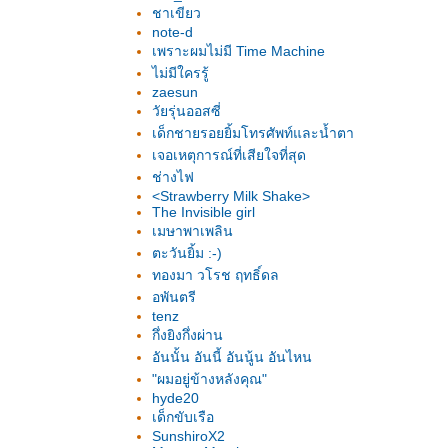
ชาเขียว
note-d
เพราะผมไม่มี Time Machine
ไม่มีใครรู้
zaesun
วัยรุ่นออสซี่
เด็กชายรอยยิ้มโทรศัพท์และน้ำตา
เจอเหตุการณ์ที่เสียใจที่สุด
ช่างไฟ
<Strawberry Milk Shake>
The Invisible girl
เมษาพาเพลิน
ตะวันยิ้ม :-)
ทองมา วโรช ฤทธิ์ดล
อพันตรี
tenz
กึ่งยิงกึ่งผ่าน
อันนั้น อันนี้ อันนู้น อันไหน
"ผมอยู่ข้างหลังคุณ"
hyde20
เด็กขับเรือ
SunshiroX2