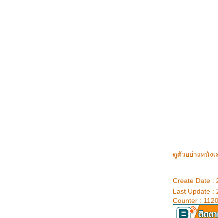
กลิ่นทะเลจากเกาะมันใน
++ ผมชอบโลโก้ ++
รักคือ ...
ผมถูกหวย ++++
วันนี้เอาปกหนังเกาหลีจาก เวียดนามมาฝากครับ
วันแห่งการเดินทาง/ตะลุยห้าง/ไขข้อเสื่อม/แว้บๆ
ฉบๆ
ผลการประกาศผลรางวัลสุพรรณหงส์ครั้งที่ 15
ประจำปี 2548 มีดังต่อไปนี้.....
:+: สวัสดีปีใหม่ ... ถึงเพื่อนๆทุกคนครับ :+:
สยามนิรมิต สุดยอดๆๆๆ ... อลังการงานสร้าง
มากๆ
ครมีหนามทุเรียน ขอซักอันเด๊ะ จะเอาไปตบ
หน้ายัยพลอยหน่อย !!!
นานา ลัลล้า เฮฮา มีตติ้ง ^^^
ดูตัวอย่างหนังเ
ข้างหลังภาพ : แด่ผู้มีความรักแท้โดยไม่หวังผล
ตอบแทนทุกคน
Create Date :
เพื่อนคนหนึ่ง มันแอบมันคิดอะไรไปไกล กว่า
Last Update :
เป็นเพื่อนกัน ...
Counter : 112
เหมาจ่าย 390 บาท ดูหนังได้ทุกเรื่อง ทุกรอบ ทุก
วัน ตลอด 1 เดือน : ข้าพเจ้าหล่ะตะลึง