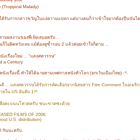
 (Troppical Malady)
องได้รับการกล่าวขวัญในแง่ความแปลก แต่บางคนก็ว่าเข้าใจยากต้องปีนบันไดด
ตามผลงานของพี่เจ้ยเสมอครับ ...
นก็ไม่ผิดหวังเลย แม้ต้องดูซ้ำรอบ 2 แล้วค่อยเข้าใจก็ตาม ...
 หนังเรื่องใหม่ ... "แสงศตวรรษ"
d a Century
นังเรื่องนี้ ทำให้ได้ฉายตามเทศกาลหนังทั่วโลก (ยกเว้นเมืองไทย) -*-
นดี ... แสงศตวรรษได้รับการคัดเลือกจากนิตยสาร Film Comment ในอเมริกาให
ด้ฉายใน US อันดับ 1!!!
ังคือคะแนนโหวตครับ ชนะขาดซะด้ว
ASED FILMS OF 2006
hout U.S. distribution)
0 กันนะครับ