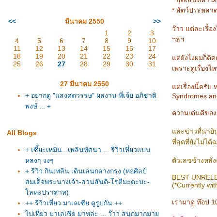
* สัตว์ประหลาด
<<
มีนาคม 2550
>>
ว๊าว แต่ละเรื่
1
2
3
ฯลฯ
4
5
6
7
8
9
10
11
12
13
14
15
16
17
18
19
20
21
22
23
24
ต่ยังไงผมก็ติด
25
26
27
28
29
30
31
เพราะดูเรื่องไห
27 มีนาคม 2550
ต่เรื่องนี้ครับ
+ อยากดู "แสงศตวรรษ" ผลงาน พี่เจ้ย อภิชาติ
Syndromes an
พงษ์ ... +
ความเด่นดีของห
ละข่าวที่น่ายิ
All Blogs
ที่สุดที่ยังไม่ไ
+ เซี๊ยะเหมิน...เพลินทัศนา ... รีวิวเที่ยวแบบ
หลงๆ งงๆ
ตัวเลขข้างหล
+ รีวิว กินเพลิน เดินเล่นกลางกรุง (หอศิลป์
BEST UNRELE
สมเด็จพระนางเจ้า-สวนสันติ-โรตีมะตะบะ-
(*Currently wit
ลหะปราสาท)
เรามาดู ท๊อป 1
++ รีวิวเที่ยว มาเลเซีย ดูรูปกัน ++
ไปเที่ยว มาเลเซีย มาหล่ะ ... ว๊าว สนุกมากมา