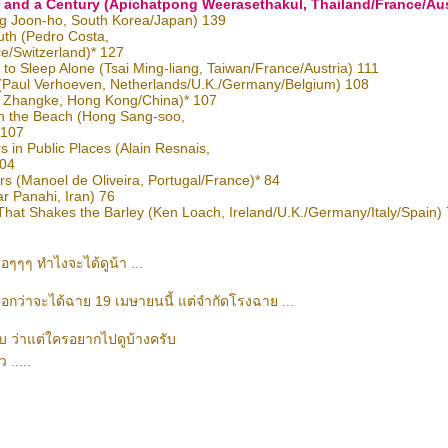
 and a Century (Apichatpong Weerasethakul, Thailand/France/Aus
g Joon-ho, South Korea/Japan) 139
uth (Pedro Costa,
e/Switzerland)* 127
t to Sleep Alone (Tsai Ming-liang, Taiwan/France/Austria) 111
 (Paul Verhoeven, Netherlands/U.K./Germany/Belgium) 108
(Jia Zhangke, Hong Kong/China)* 107
n the Beach (Hong Sang-soo,
 107
s in Public Places (Alain Resnais,
104
urs (Manoel de Oliveira, Portugal/France)* 84
ar Panahi, Iran) 76
hat Shakes the Barley (Ken Loach, Ireland/U.K./Germany/Italy/Spain)
อๆๆๆ ทำไงจะได้ดูน้า ...
บอกว่าจะได้ฉาย 19 เมษายนนี้ แต่จำกัดโรงฉาย ...
าบ ว่าแต่ใครอยากไปดูบ้างครับ
 .....