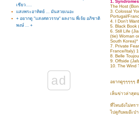
1. Syndromes
เชียว.....
The Host (Bon
3. Colossal Yo
สงพระอาทิตย์ ... มันสวยเนอะ
Portugal/Franc
+ อยากดู "แสงศตวรรษ" ผลงาน พี่เจ้ย อภิชาติ
4. I Don’t Wan
พงษ์ ... +
5. Black Book
6. Still Life 
+++ รายชื่อผู้ได้รับรางวัลออสการ์ ครั้งที่ 79 +++
(tie) Woman o
Happy 2007 สุขสันต์ปีใหม่ ๒๕๕๐ ครับ
South Korea)*
ว่าด้วยคอนเสิร์ต ทาทา : ควรทำได้ดีกว่านี้ ...
7. Private Fear
France/Italy) 
หรือเราตั้งความหวังมากเกินไป?
8. Belle Toujo
-*- โหวตหน่อยเด่ะครับ ... ไปทำงานที่ยะลา
9. Offside (Jaf
10. The Wind T
เสี่ยงไปมั๊ย!!!
+ น้ำตาไหล หลังอ่านเรื่องคุณเซ็งเป็ดจบ ... ใคร
ad
เป็นบ้าง+
อยากดูๆๆๆๆๆ ฮื
:+: ไปถ่ายรูปรถถังกันเถอะ :+:
+ เมื่อผมรับเสด็จสมเด็จพระเทพฯแบบบังเอิญที่
เห็นข่าวล่าสุด
ข้างถนน +
ที่ไหนยังไม่ทร
ประกาศปิดเส้นทางการจราจรในกทม.ในวัน
ไปดูกับผมอ๊ะป่าว
ที่11-14 มิย.
เดินทางไปออดิชั่น อะคาเดมี่ แฟนตาเซีย3 ที่
ขอนแก่น .. เอาใจช่วยผมด้วยนะ
ไปดูประกาศผล เดอะสตาร์ ปี3 รูปเพียบ