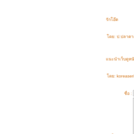
รักโอ๊ต
ดย: ป.ปลาตากล
นะนำเว็บดูหน
ดย: koreaseri
ชื่อ :