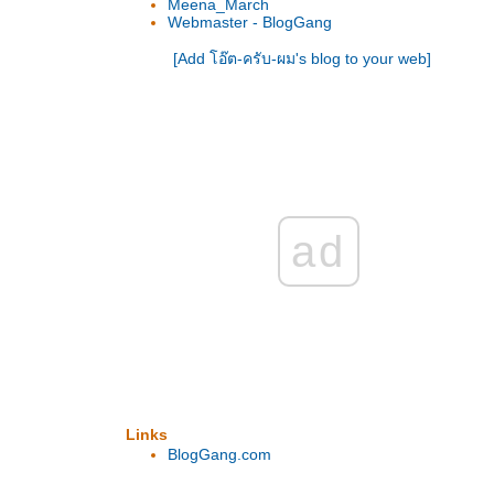
Meena_March
Webmaster - BlogGang
[Add โอ๊ต-ครับ-ผม's blog to your web]
ad
Links
BlogGang.com