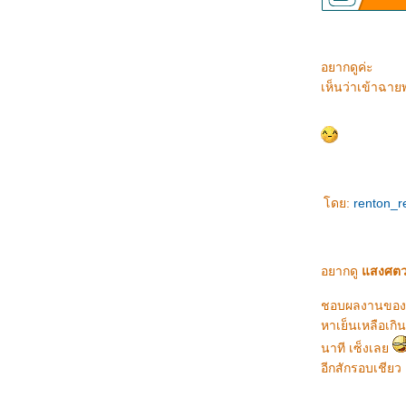
วันนี้นำภาพบางส่วนจากภาพยนตร์ฟอร์มยักษ์
"นเรศวร" ของท่านมุ่ยมาให้ชมกันครับ
หายไปตั้งนาน คิดถึงกันหรือเปล่าครับ
อยากดูค่ะ
มาแล้วของเล่นชิ้นใหม่ชาว กทม. "ที่จอดแท็กซี่
เห็นว่าเข้าฉ
อัจฉริยะ"
เย่ๆ ดีใจจัง ได้ตั๋วฟรี คอนเสิร์ต Bee Gee ....
ปลื้ม+ลุ้น
วันนี้ว่าด้วย เปลี่ยนใจกลับมาชอบน้องออฟ v4 ...
เชียร์ เชียร์ เชียร์
il mare ลิขิตรักข้ามเวลา : เรื่องนี้แหล่ะที่ทำให้
ดย:
renton_r
ผมเสียน้ำตา
ว่าด้วยนิยายเล่มใหม่ที่ซื้อมาอ่าน Almost Eden
ภาษาอังกฤษทั้งเล่มเลย -_-"
อยากดู
สงศตว
สงสารปลาทอง ... ใครคือฆาตกร???
วันนี้รวบรวม ตราสัญลักษณ์ การแข่งขัน
ชอบผลงานของพี่
เอเชี่ยนเกมส์ มาให้ดูกันครับผม
หาเย็นเหลือเกิ
วันนี้ว่าด้วย คอนเสิร์ต ทาทา ยัง ดูมดูม ทัวร์ /
นาที เซ็งเล
ข้อดี - ข้อเสีย - ติติง- แนะนำ ฯลฯ
อีกสักรอบเชีย
เมื่อข้าพเจ้าเป็น . . . " อาจารย์คุณครูพี่โอ๊ต "
มาช่วยกันเติมคำให้กับรูปนี้ทีครับผม ...