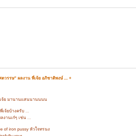
ตวรรษ" ผลงาน พี่เจ้ย อภิชาติพงษ์ ... +
่เจ้ย มานานแสนนานนนน
จ้ยบ้างครับ ...
ผลงานเก๋ๆ เช่น ...
e of iron pussy หัวใจทรนง
issfully your