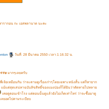
ายพารากอน กะ เอสพลานาด นะคะ
enton
วันที่: 28 มีนาคม 2550 เวลา:1:16:32 น.
รรษ
มากๆเลยครับ
เจ้ยเหมือนกัน ว่าจะตามดูเรื่องเก่าๆโดยเฉพาะหนังสั้น แต่ก็หายาก
น แม้แต่สุดเสน่หาฉบับลิขสิทธิ์ของแมงป่องก็ได้ยินว่าตัดหายไปหลา
เคยดูตอนเข้าโรง แต่ตอนนั้นดูแล้วยังไม่เก็ตเท่าไหร่ ว่าจะซื้อมาดู
ว เลยอดไปตามระเบียบ