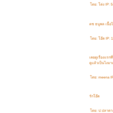
ดย: โด่ง IP: 
ว่าแต่ว่าปีที่แล้วทำไรบ้าง ไม่เคยดู
ฟ้าฝนคึซะมาเปลี่ยนแปลงเร็วแท่ เดี๋ยวฮ้อน
เดี๋ยวฝน จั๊กแม่นหยั่ง!
ม่ฮ่องสอน : กลางวันร้อนๆ กลางคืนนอนห่มผ้า
ดช ธนูพล เนื้อไ
สงกรานต์ : บอกว่าอย่าสาดดดดดดดดด
หอมกลิ่นไอรัก ....
ดย: โอ๊ต IP: 
ข้อใดไม่เข้าพวก ... เรา (แฟนเก่า) / แฟนเก่า
เรา / หรือ แฟนปัจจุบันของเค้า
ก็เป็นได้แค่ "ที่ปรึกษา" ของแฟนเก่า
วันก่อน แฟนเก่ามาหาเรา ... เศร้าปนสุข
เคยดูเรื่องแรกที่
คุณท่อง ก.ไก่ ถึง ฮ นกฮูก จบหรือป่าว???
ดูแล้วเป็นไงมา
วันนี้ที่ศูนย์ ICT Learning center @central
world plaza
อยากกลับไปหาเธอ ....
ดย: meena IP:
วันนี้เห็นคนทะเลาะกันริมถนน ...
วันนี้ไปเดินตลาดมา ...
รักโอ๊ต
ดย: ป.ปลาตากล