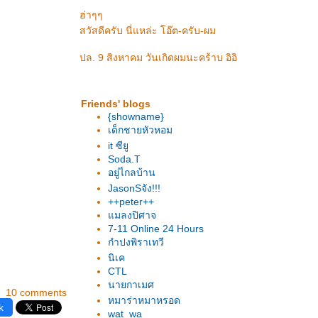
ฮ่าๆๆ
สวัสดีครับ นี่แหล่ะ โอ๊ต-ครับ-ผม
ปล. 9 สิงหาคม วันเกิดผมนะคร้าบ อิอิ
Friends' blogs
{showname}
เด็กชายหัวหอม
it ซียู
Soda.T
อยู่ไกลบ้าน
JasonSจัง!!!
++peter++
มลงปิศาจ
7-11 Online 24 Hours
กำปงพิราเทวี
นิเค
CTL
นายกาเมศ
10 comments
หมาร่าหมาหรอด
k
wat_wa