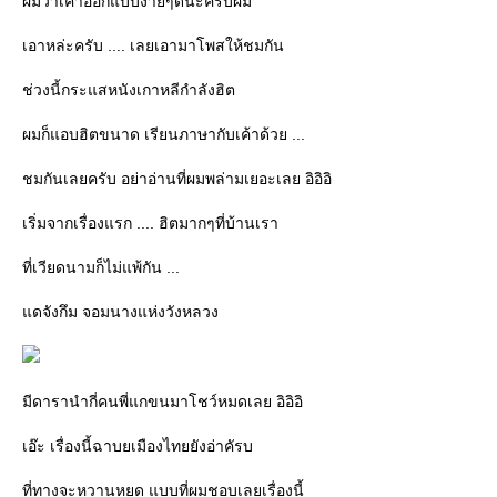
ผมว่าเค้าออกแบบง่ายๆดีนะครับผม
เอาหล่ะครับ .... เลยเอามาโพสให้ชมกัน
ช่วงนี้กระแสหนังเกาหลีกำลังฮิต
ผมก็แอบฮิตขนาด เรียนภาษากับเค้าด้วย ...
ชมกันเลยครับ อย่าอ่านที่ผมพล่ามเยอะเลย อิอิอิ
เริ่มจากเรื่องแรก .... ฮิตมากๆที่บ้านเรา
ที่เวียดนามก็ไม่แพ้กัน ...
ดจังกึม จอมนางแห่งวังหลวง
มีดารานำกี่คนพี่แกขนมาโชว์หมดเลย อิอิอิ
เอ๊ะ เรื่องนี้ฉาบยเมืองไทยยังอ่าคัรบ
ที่ทางจะหวานหยด แบบที่ผมชอบเลยเรื่องนี้