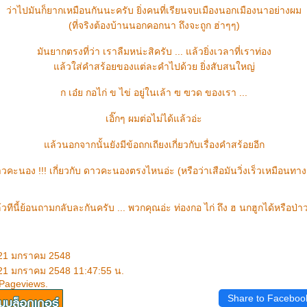
ว่าไปมันก็ยากเหมือนกันนะครับ ยิ่งคนที่เรียนจบเมืองนอกเมืองนาอย่างผม
(ที่จริงต้องบ้านนอกคอกนา ถึงจะถูก ฮ่าๆๆ)
มันยากตรงที่ว่า เราลืมหน่ะสิครับ ... แล้วยิ่งเวลาที่เราท่อง
ล้วใส่คำสร้อยของแต่ละคำไปด้วย ยิ่งสับสนใหญ่
ก เอ๋ย กอไก่ ข ไข่ อยู่ในเล้า ฃ ฃวด ของเรา ...
เอิ๊กๆ ผมต่อไม่ได้แล้วอ่ะ
ล้วนอกจากนั้นยังมีข้อถกเถียงเกี่ยวกับเรื่องคำสร้อยอีก
าวคะนอง !!! เกี่ยวกับ ดาวคะนองตรงไหนอ่ะ (หรือว่าเสือมันวิ่งเร็วเหมือนท
วทีนี้ย้อนถามกลับละกันครับ ... พวกคุณอ่ะ ท่องกอ ไก่ ถึง ฮ นกฮูกได้หรือป่าว
 21 มกราคม 2548
 21 มกราคม 2548 11:47:55 น.
 Pageviews.
Share to Faceboo