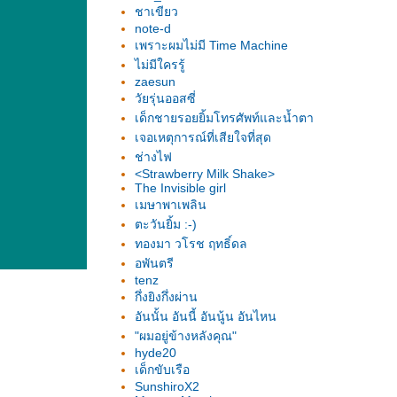
ชาเขียว
note-d
เพราะผมไม่มี Time Machine
ไม่มีใครรู้
zaesun
วัยรุ่นออสซี่
เด็กชายรอยยิ้มโทรศัพท์และน้ำตา
เจอเหตุการณ์ที่เสียใจที่สุด
ช่างไฟ
<Strawberry Milk Shake>
The Invisible girl
เมษาพาเพลิน
ตะวันยิ้ม :-)
ทองมา วโรช ฤทธิ์ดล
อพันตรี
tenz
กึ่งยิงกึ่งผ่าน
อันนั้น อันนี้ อันนู้น อันไหน
"ผมอยู่ข้างหลังคุณ"
hyde20
เด็กขับเรือ
SunshiroX2