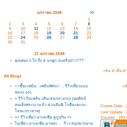
มกราคม 2548
>>
1
2
3
4
5
6
7
8
9
10
11
12
13
14
15
16
17
18
19
20
21
22
23
24
25
26
27
28
29
30
31
21 มกราคม 2548
คุณท่อง ก.ไก่ ถึง ฮ นกฮูก จบหรือป่าว???
เช่น ส เสือ ด
All Blogs
+ เซี๊ยะเหมิน...เพลินทัศนา ... รีวิวเที่ยวแบบ
ล้
หลงๆ งงๆ
+ รีวิว กินเพลิน เดินเล่นกลางกรุง (หอศิลป์
สมเด็จพระนางเจ้า-สวนสันติ-โรตีมะตะบะ-
Create Date :
ลหะปราสาท)
Last Update :
++ รีวิวเที่ยว มาเลเซีย ดูรูปกัน ++
Counter : 783
ไปเที่ยว มาเลเซีย มาหล่ะ ... ว๊าว สนุกมากมา