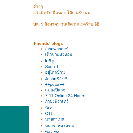
ฮ่าๆๆ
สวัสดีครับ นี่แหล่ะ โอ๊ต-ครับ-ผม
ปล. 9 สิงหาคม วันเกิดผมนะคร้าบ อิอิ
Friends' blogs
{showname}
เด็กชายหัวหอม
it ซียู
Soda.T
อยู่ไกลบ้าน
JasonSจัง!!!
++peter++
มลงปิศาจ
7-11 Online 24 Hours
กำปงพิราเทวี
นิเค
CTL
นายกาเมศ
หมาร่าหมาหรอด
wat_wa