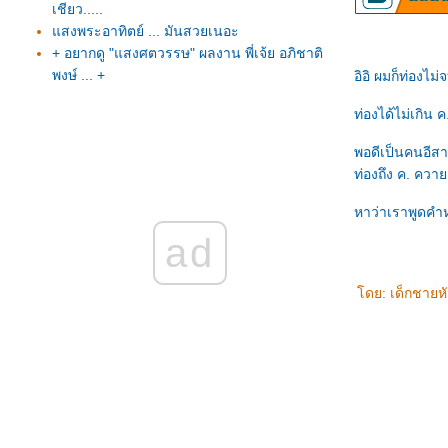
เชียว.....
สงพระอาทิตย์ ... มันสวยเนอะ
+ อยากดู "แสงศตวรรษ" ผลงาน พี่เจ้ย อภิชาติ
พงษ์ ... +
อิอิ ผมก็ท่องไม
+++ รายชื่อผู้ได้รับรางวัลออสการ์ ครั้งที่ 79 +++
ท่องได้ไม่เกิน 
Happy 2007 สุขสันต์ปีใหม่ ๒๕๕๐ ครับ
ว่าด้วยคอนเสิร์ต ทาทา : ควรทำได้ดีกว่านี้ ...
พอดีเป็นคนอีสา
หรือเราตั้งความหวังมากเกินไป?
ท่องถึง ค. ควายเ
-*- โหวตหน่อยเด่ะครับ ... ไปทำงานที่ยะลา
เสี่ยงไปมั๊ย!!!
หาว่าเราพูดคำห
+ น้ำตาไหล หลังอ่านเรื่องคุณเซ็งเป็ดจบ ... ใคร
ad
เป็นบ้าง+
:+: ไปถ่ายรูปรถถังกันเถอะ :+:
ดย: เด็กชายห
+ เมื่อผมรับเสด็จสมเด็จพระเทพฯแบบบังเอิญที่
ข้างถนน +
ประกาศปิดเส้นทางการจราจรในกทม.ในวัน
ที่11-14 มิย.
เดินทางไปออดิชั่น อะคาเดมี่ แฟนตาเซีย3 ที่
ขอนแก่น .. เอาใจช่วยผมด้วยนะ
ไปดูประกาศผล เดอะสตาร์ ปี3 รูปเพียบ