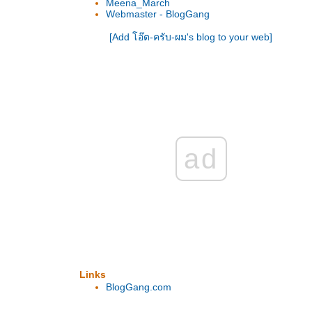
Meena_March
Webmaster - BlogGang
[Add โอ๊ต-ครับ-ผม's blog to your web]
ad
Links
BlogGang.com