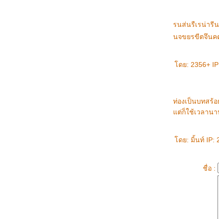
เมื่อคืนเกือบตาย ... กับเหตุการณ์ที่กลัวที่สุด
บบนี้มีขายทีไหนเนี่ย ....
รนส่นรืเรน่าร
ความลับในหลวง ที่ชาวไทยอยากรู้
เตรียมตัวตาย 2028 !!!!
นจขยรขีตจึนค
กล้ถึงวันคอนเสิร์ต Tata Young แล้ว ตื่นเต้นๆ/
รวมรูปซือเจ๊
ดย: 2356+ IP: 
นที่สุด ลอนดอน ก็ได้รับเลือกให้เป็นเจ้าภาพ
อลิมปิคเกมส์ 2012 เย่ๆ : London wins 2012
Olympic
บรรยากาศการประกวด อะคาเดมี่ แฟนตาเซีย +
ท่องเป็นบทสร้อ
รูป (ตอน2)
ต่ก็ใช้เวลานา
วันนี้ไปประกวด อะคาเดมี่ แฟนตาเซีย2มา
เดี๋ยวจะเล่าให้ฟัง
ดย: มิ้นท์ IP:
วันนี้พาไปปั่นจักรยานเที่ยวที่ เมืองเก่าสุโขทั
ครับผม
ินดีต้อนรับนิสิตใหม่ ... กิจกรรมดีๆ มีรูปมาอวด
ชื่อ :
วันนี้พาไปเที่ยวตลาดป่า ครับผม (มาดูรูปกันฮะ)
รถไฟเที่ยวสยิว ...
;P ว่าด้วยการไปทำบัตรประชาชนใหม่
วิสาขบูชา + สตาร์วอร์ ......
อยากสมัครแข่ง Academy Fantasia2 อ่ะครับ ...