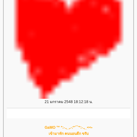
21 มกราคม 2548 18:12:18 น.
GaMO ™ *:-.,_,.-:*'``'*:-.,_<<•
เข้ามาทัก คนนอนดึก ขรับ