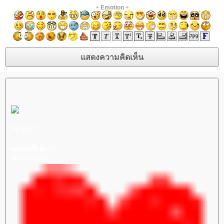
+
Emotion
+
I'M NAN ^^*
ขอบคุณกั๊บผม ^^*
ดย: I'M NAN