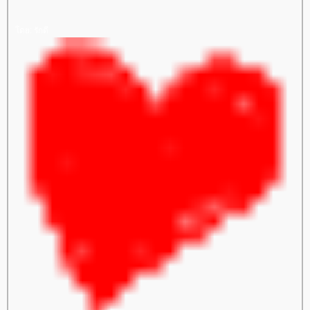
ดย: รักดี