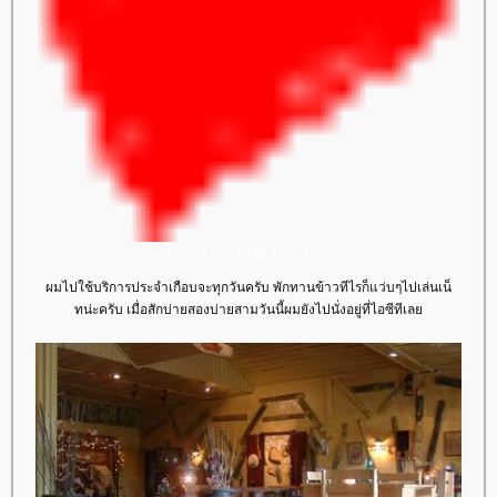
21 มกราคม 2548 1:05:47 น.
ผมไปใช้บริการประจำเกือบจะทุกวันครับ พักทานข้าวทีไรก็แว่บๆไปเล่นเน็
ทน่ะครับ เมื่อสักบ่ายสองบ่ายสามวันนี้ผมยังไปนั่งอยู่ที่ไอซีทีเล