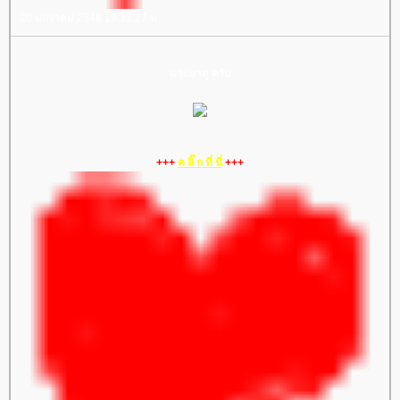
20 มกราคม 2548 19:32:27 น.
วะมาดู ครับ
+++
ค ลิ๊ ก ที่ นี่
+++