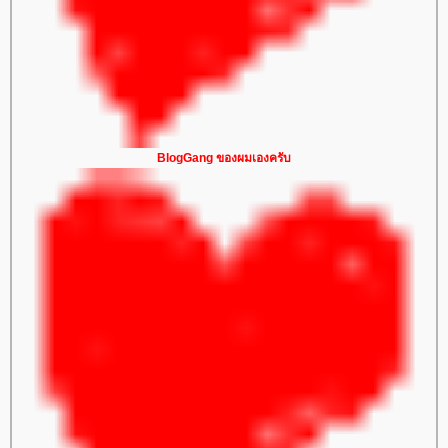
BlogGang ของผมเองครับ