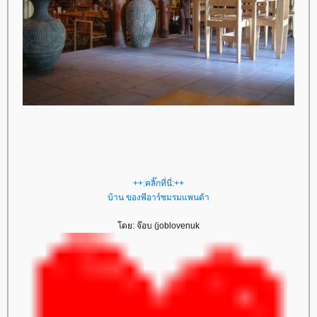
++:คลิ๊กที่นี่:++
บ้าน ของพีอาร์ชมรมแพนด้า
ดย: จ๊อบ (joblovenuk