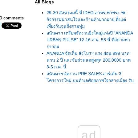
All Blogs
29-30 สิงหาคมนี้ ที่ IDEO สาทร-ท่าพระ พบ
0 comments
กิจกรรมน่าสนใจและร้านค้ามากมาย ตั้งแต่
เที่ยงวันจนถึงสามทุ่ม
อนันดาฯ เตรียมจัดงานยิ่งใหญ่แห่งปี “ANANDA
URBAN PULSE” 12-16 ส.ค. 58 นี้ ที่สยามพา
รากอน
ANANDA จัดเต็ม ส่งโปรฯ แรง ผ่อน 999 บาท
นาน 2 ปี และรับส่วนลดสูงสุด 200,0000 บาท
3-5 ก.ค. นี้
อนันดาฯ จัดงาน PRE SALES อาร์เด้น 3
ครงการใหม่ บนทำเลศักยภาพใจกลางเมือง รับ
ส่วนลดสูงสุด 2 แสนบาท
DDproperty.com เดินหน้าจัดอีเวนท์อสังหาฯ ต่อ
เนื่องเดือนพ.ค.นี้ ทั้งในเมืองไทยและสิงคโปร์
เตรียมพบกับสุดยอดสัมมนา เจาะลึกทำเลคอน
ดศักยภาพในเขตกรุงเทพฯ
อนันดาฯ กวาดยอดขาย 2 วัน 7,500 ล้าน ผล
ตอบรับดีเกินคาด จากงาน AMC Exclusive
ad
premier launch 2015