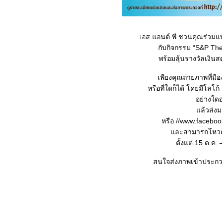
เอส แอนด์ พี ชวนคุณร่วมแบ่
กับกิจกรรม “S&P Th
พร้อมลุ้นรางวัลเงิน
เพียงคุณถ่ายภาพที่มี
หรือที่ใดก็ได้ โดยมีโลโ
อย่างใด
ล้วส่งม
หรือ //www.facebook
ละสามารถโหวตภา
ตั้งแต่ 15 ต.ค
สนใจส่งภาพเข้าประกวด