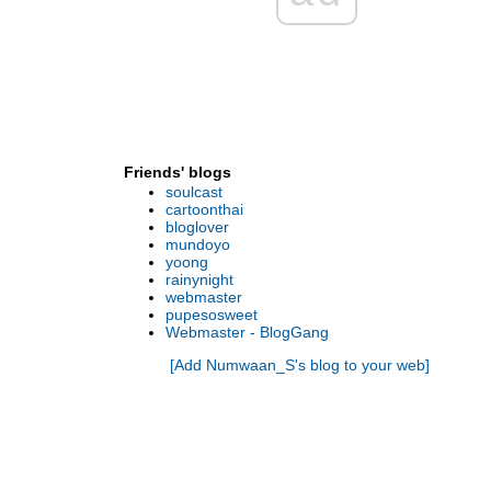
คมเปญ Hot “BIG DEALS” กับ 8 โครงการ
พร้อมอยู่จากอนันดาฯ บนทำเลที่ดีที่สุด 13 - 15
มีนาคมนี้
BLCU เชิญฟังแนะแนวการศึกษาภาษาจีน 22
ก.พ. 58 นี้
BLCU เชิญฟังแนะแนวการศึกษาภาษาจีน (ฟรี!!
ไม่มีค่าใช้จ่าย)
Friends' blogs
งานแถลงข่าว “BBL เล่นตามรอยพระยุคลบาท”
soulcast
มูลนิธิ โรเกชั่น จัดสัมมนาพิเศษ เรื่องการจัดการ
cartoonthai
ภาษีมรดก วันอังคารที่ 23 ธันวาคม 2557 นี้
bloglover
mundoyo
เชิญร่วมงานแถลงข่าวโครงการ “BBL เล่นตาม
yoong
รอยพระยุคลบาท”
rainynight
ภาพบรรยากาศ อนันดาฯ Winter is Hot !!!
webmaster
pupesosweet
ชวน ช้อป ชิลล์ ในงาน “Winter Is Hot” พร้อม
Webmaster - BlogGang
ชมฟรี! คอนเสิร์ต “เจ-เจตริน” 29-30 พ.ย.นี้
[Add Numwaan_S's blog to your web]
อนันดาฯ จัดงานใหญ่ “IDEO Future is Here”
จัดโปรฯแรงรับส่วนลดสูงสุดกว่า 1 ล้านบาท
ฟรี! iPhone 6 Plus
ไอดีโอ โมบิ สุขุมวิท อีสท์เกต คอนโดติด
รถไฟฟ้าสถานีบางนา เพียง 150 เมตร เริ่ม 2.29
ล้าน