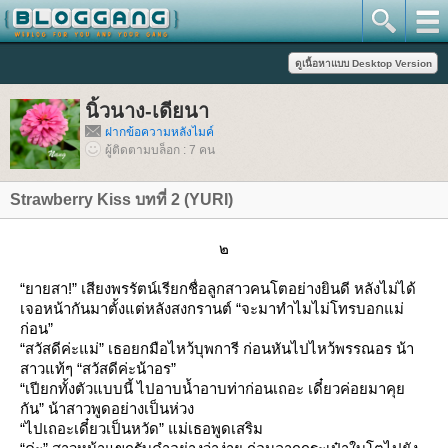
นิ้วนาง-เดียนา
ฝากข้อความหลังไมค์
ผู้ติดตามบล็อก : 7 คน
Strawberry Kiss บทที่ 2 (YURI)
๒
“ยายสา!” เสียงพรรัตน์เรียกชื่อลูกสาวคนโตอย่างยินดี หลังไม่ได้
เจอหน้ากันมาตั้งแต่หลังสงกรานต์ “จะมาทำไมไม่โทรบอกแม่
ก่อน”
“สวัสดีค่ะแม่” เธอยกมือไหว้บุพการี ก่อนหันไปไหว้พรรณอร น้า
สาวแท้ๆ “สวัสดีค่ะน้าอร”
“เปียกทั้งตัวแบบนี้ ไปอาบน้ำอาบท่าก่อนเถอะ เดี๋ยวค่อยมาคุ
กัน” น้าสาวพูดอย่างเป็นห่วง
“ไปเถอะเดี๋ยวเป็นหวัด” แม่เธอพูดเสริม