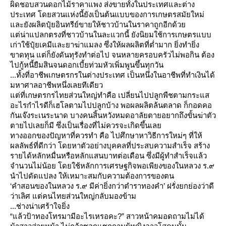
ผิดชอบสวนดอกไม้ราคาแพง ส่งขายทั้งในประเทศและต่าง
ประเทศ โดยสวนแห่งนี้ยังเป็นต้นแบบของการเกษตรสมัยใหม่
ละยังผลิตปุ๋ยอินทรีย์ขายให้ชาวบ้านในราคาถูกอีกด้ว
ต่น่าแปลกตรงที่ชาวบ้านในละแวกนี้ ยังนิยมใช้การเกษตรแบบ
เก่าใช้ปุ๋ยเคมีและยาฆ่าแมลง ซึ่งให้ผลผลิตที่ต่ำมาก ยิ่งทำยิ่ง
ขาดทุน แต่ก็ยังดันทุรังทำต่อไป จนหลายครอบครัวไม่พอกิน ต้อง
ไปกู้หนี้ยืมสินจนดอกเบี้ยท่วมหัวเพิ่มพูนขึ้นทุกวัน
...ทั้งที่อาชีพเกษตรกรในต่างประเทศ เป็นหนึ่งในอาชีพที่ทำเงินได้
มหาศาลอาชีพหนึ่งเลยทีเดียว
ต่ที่เกษตรกรไทยส่วนใหญ่ทำคือ เปลี่ยนไปปลูกพืชตามกระแส
อะไรกำไรดีก็เฮโลตามไปปลูกบ้าง พอผลผลิตล้นตลาด ก็กอดคอ
กันเจ๊งระเนระนาด บางคนสิ้นหวังหมดอาลัยตายอยากถึงขั้นฆ่าตัว
ตายไปเลยก็มี ซึ่งเป็นเรื่องที่ไม่ควรจะเกิดขึ้นเล
ทางออกของปัญหาที่ควรทำ คือ ไปศึกษาหาวิธีการใหม่ๆ ที่ให้
ผลลัพธ์ที่ดีกว่า โดยหาตัวอย่างบุคคลที่ประสบความสำเร็จ สร้าง
รายได้หลักหมื่นหรือหลักแสนบาทต่อเดือน ซึ่งมีผู้ทำสำเร็จแล้ว
จำนวนไม่น้อย โดยใช้หลักการเศรษฐกิจพอเพียงของในหลวง ร.๙
นำไปดัดแปลง ให้เหมาะสมกับความต้องการของตน
‘คำสอนของในหลวง ร.๙ มีค่ายิ่งกว่าตำราทองคำ’ ฝรั่งยกย่องว่าดี
ว่าเลิศ แต่คนไทยส่วนใหญ่กลับมองข้าม
...ช่างน่าเศร้าใจยิ่ง
“แล้วป้าทองโทรมามีอะไรเหรอคะ?” สาวหน้าคมอดถามไม่ได้