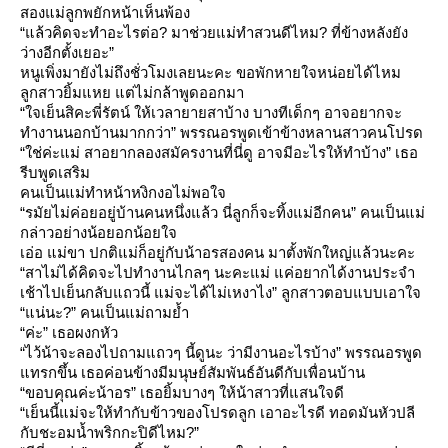
สองแม่ลูกพยักหน้าเห็นพ้อง
“แล้วคิดจะทำอะไรต่อ? มาช่วยแม่ทำสวนดีไหม? ที่ข้างหลังยัง
ว่างอีกตั้งเยอะ”
หนูเพิ่งมายังไม่ถึงชั่วโมงเลยนะคะ ขอพักหายใจหน่อยได้ไหม
ลูกสาวยิ้มแหย แต่ไม่กล้าพูดออกมา
“ใจเย็นสิคะพี่รัตน์ ให้เวลายายสาบ้าง บางทีเด็กๆ อาจอยากจะ
ทำงานนอกบ้านมากกว่า” พรรณอรพูดเข้าข้างหลานสาวคนโปรด
“ใช่ค่ะแม่ สาอยากลองสมัครงานที่นี่ดู อาจมีอะไรให้ทำบ้าง” เธอ
รีบพูดเสริม
คนเป็นแม่ทำหน้าหงิกงอไม่พอใจ
“รมัยไม่ค่อยอยู่บ้านคนหนึ่งแล้ว นี่ลูกก็จะทิ้งแม่อีกคน” คนเป็นแม่
กล่าวอย่างน้อยอกน้อยใจ
เอ่อ แม่ขา ปกติแม่ก็อยู่กับน้าอรสองคน มาตั้งพักใหญ่แล้วนะคะ
“สาไม่ได้คิดจะไปทำงานไกลๆ นะคะแม่ แค่อยากได้งานประจำ
เช้าไปเย็นกลับแถวนี้ แม่จะได้ไม่เหงาไง” ลูกสาวตอบแบบเอาใจ
“แน่นะ?” คนเป็นแม่ถามย้ำ
“ค่ะ” เธอผงกหัว
“ไว้น้าจะลองไปถามแถวๆ นี้ดูนะ ว่ามีงานอะไรบ้าง” พรรณอรพูด
ทรกขึ้น เธอค่อนข้างมีมนุษย์สัมพันธ์อันดีกับเพื่อนบ้าน
“ขอบคุณค่ะน้าอร” เธอยิ้มบางๆ ให้น้าสาวที่แสนใจดี
“เย็นนี้แม่จะให้ทำกับข้าวของโปรดลูก เอาอะไรดี ทอดมันหัวปลี
กับชะอมน้ำพริกกะปิดีไหม?”