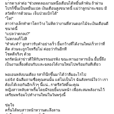
มารดาเล่าต่อ “ช่วงทดลองงานหนึ่งเดือนได้หมื่นห้าพัน ถ้าผ่าน
ปรก็ขึ้นเป็นหมื่นแปด เงินเดือนสูงขนาดนี้ แม่ว่าลูกน่าจะชอบ มี
สวัสดิการด้วยนะ เจ็บป่วยเบิกได้”
“โห!”
สาวร่างเล็กทำตาโตกว้าง ไม่คิดว่างานที่สวนดอกไม้จะเงินเดือนดี
ขนาดนี้
“แปลว่าตกลง?”
ไม่ตกลงก็โง่สิ
“ทำค่ะทำ” ลูกสาวรับคำอย่างเร็ว ยิ้มกว้างที่ได้งานใหม่เร็วกว่าที่
คิด ส่วนจะถูกใจหรือไม่ ค่อยว่ากันอีกที
ชคดีจริงๆ ด้ว
พรรัตน์เล่าข่าวดีให้กับพรรณอรฟัง ขณะทานอาหารเย็น มื้อนี้จึง
เป็นงานเลี้ยงต้อนรับและฉลองได้งานใหม่ไปพร้อมกันทีเดียว
พอเอนหลังบนเตียง รสาก็นึกขึ้นมาได้ว่าลืมอะไรไป
่จัง! ฉันลืมถามชื่อคุณคนนั้น แต่ไม่เป็นไร ฉันสังหรณ์ใจว่า เรา
ต้องได้เจอกันอีกเร็วๆ นี้แน่...ราตรีสวัสดิ์นะคุณ
หญิงสาวหลับตาพริ้มโดยมีรอยยิ้มบนหน้า เพื่อสะสมพลังงานไว้
เตรียมพร้อมไปทำงานใหม่ในวันพรุ่งนี้
ข่มใจ
ครั้นได้พบสาวหน้าหวานตะลึงลาน