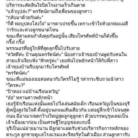
บริหารจะตัดสินใจปิดโรงงานเร็วเกินคาด
“แล้วบุปล่ะ?” พรรัตน์ถามถึงเพื่อนของลูกสาว
“กลับมาด้วยกันค่ะ”
“ก็ดี พ่อบุปคงโล่งใจ” มารดาเปรยขึ้น เพราะเข้าใจหัวอกพ่อแม่ดี
ว่ารักและห่วงลูกขนาดไหน
ขณะที่สามคนกำลังคุยกันอยู่นั้น เสียงโทรศัพท์บ้านก็ดังขึ้น
กริ๊ง! กริ๊ง!
พรรณอรที่อยู่ใกล้ที่สุดลุกขึ้นไปรับสา
“สวัสดีค่ะ บ้านคุณพรรัตน์ค่ะ” น้องสาวเจ้าของบ้านพูดกับคนใน
สายแล้วเงียบฟัง “สักครู่ค่ะ” เธอหันไปพยักหน้าให้กับพี่สาว
เจ้าของบ้านรีบลุกมารับโทรศัพท์
“พรรัตน์ค่ะ”
ขณะที่แม่ของเธอสนทนากับใครก็ไม่รู้ รสากระซิบถามน้าสาว
“ใครคะ?”
“ป้าทอง แม่บ้านเรือนเทวัญ”
“อ๋อ” หลานสาวพยักหน้า
เธอรู้จักเรือนแห่งนั้นเคยไปวิ่งเล่นสมัยเด็ก เรือนเทวัญเป็นของจุรี
ผู้หญิงสูงวัยใจดี ตั้งอยู่บนถนนเส้นเดียวกัน แต่อยู่ลึกเข้าไปจนสุด
ถนน มีอาณาเขตกว้างใหญ่สุดลูกหูลูกตา ด้วยบรรพบุรุษเคยเป็น
เจ้าเมืองมาก่อน เป็นเศรษฐีใจบุญของแถบนี้
จุรีเป็นแม่ม่ายมานาน มีลูกฝาแฝดรับช่วงบริหารกิจการหลักของ
ตระกูล ลูกชายดูแลโรงแรมและรีสอร์ทในตัวเมือง ส่วนลูกสาวรับ