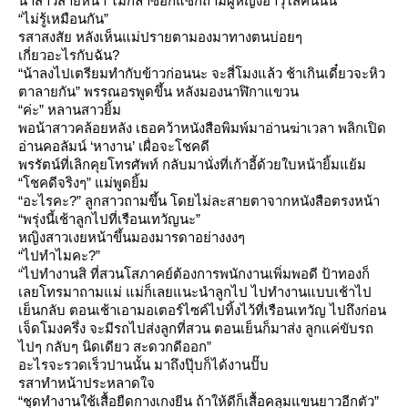
น้าสาวส่ายหน้า ไม่กล้าซอกแซกถามผู้หญิงอาวุโสคนนั้น
“ไม่รู้เหมือนกัน”
รสาสงสัย หลังเห็นแม่ปรายตามองมาทางตนบ่อยๆ
เกี่ยวอะไรกับฉัน?
“น้าลงไปเตรียมทำกับข้าวก่อนนะ จะสี่โมงแล้ว ช้าเกินเดี๋ยวจะหิว
ตาลายกัน” พรรณอรพูดขึ้น หลังมองนาฬิกาแขวน
“ค่ะ” หลานสาวยิ้ม
พอน้าสาวคล้อยหลัง เธอคว้าหนังสือพิมพ์มาอ่านฆ่าเวลา พลิกเปิด
อ่านคอลัมน์ ‘หางาน’ เผื่อจะโชคดี
พรรัตน์ที่เลิกคุยโทรศัพท์ กลับมานั่งที่เก้าอี้ด้วยใบหน้ายิ้มแย้ม
“โชคดีจริงๆ” แม่พูดยิ้ม
“อะไรคะ?” ลูกสาวถามขึ้น โดยไม่ละสายตาจากหนังสือตรงหน้า
“พรุ่งนี้เช้าลูกไปที่เรือนเทวัญนะ”
หญิงสาวเงยหน้าขึ้นมองมารดาอย่างงงๆ
“ไปทำไมคะ?”
“ไปทำงานสิ ที่สวนโสภาคย์ต้องการพนักงานเพิ่มพอดี ป้าทองก็
เลยโทรมาถามแม่ แม่ก็เลยแนะนำลูกไป ไปทำงานแบบเช้าไป
เย็นกลับ ตอนเช้าเอามอเตอร์ไซค์ไปทิ้งไว้ที่เรือนเทวัญ ไปถึงก่อน
เจ็ดโมงครึ่ง จะมีรถไปส่งลูกที่สวน ตอนเย็นก็มาส่ง ลูกแค่ขับรถ
ไปๆ กลับๆ นิดเดียว สะดวกดีออก”
อะไรจะรวดเร็วปานนั้น มาถึงปุ๊บก็ได้งานปั๊บ
รสาทำหน้าประหลาดใจ
“ชุดทำงานใช้เสื้อยืดกางเกงยีน ถ้าให้ดีก็เสื้อคลุมแขนยาวอีกตัว”