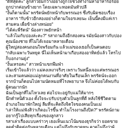
“ดีที่สุดค่ะ” ลูกสาวยิ้มกว้างอย่างถูกใจช่วงทำงานหาอาหารอร่อ
ถูกปากค่อนข้างยาก โดยเฉพาะทอดมันหัวปลี
“งั้นก็ตามนั้น” พรรัตน์พยักหน้ากับพรรณอร ซึ่งรับผิดชอบเรื่อง
อาหาร “กับข้าวอีกสองอย่างก็ตามใจอรเลยนะ เย็นนี้คงมีแค่เรา
สามคน เผื่อข้างล่างหน่อย”
“ได้ค่ะพี่รัตน์” น้องสาวพยักหน้า
“แล้วไมกับปองล่ะคะ?” รสาถามถึงอีกสองคน รมัยน้องสาวกับปอง
คุณน้องชาย ที่ไม่ได้เจอมาหลายเดือน
ผู้ใหญ่สองคนถอนใจพร้อมกัน แล้วแม่ของเธอก็เป็นคนตอบ
“กลับเฉพาะวันหยุด นี่ไม่เห็นหน้ามาเกือบสองอาทิตย์แล้ว โทรไป
ก็บอกงานยุ่ง”
“งั้นเหรอคะ” สาวหน้าแขกพึมพำ
เริ่มเข้าใจแล้วว่า แม่คงเหงาจริงๆ เพราะวันหนึ่งเจอแค่พรรณอร
ละสามคนพ่อแม่ลูกคนงานที่อาศัยในเรือนเล็ก พรรัตน์จะออก
จากบ้านก็ตอนไปตามนัดหมอที่โรงพยาบาล จึงไม่ค่อยได้พบกับ
ผู้คนมากนัก
ฉันเป็นลูกที่ไม่ไหวเลย ต่อไปจะอยู่กับแม่ให้มากๆ
นึกตำหนิตัวเอง ตั้งใจจะปรับปรุงตัวเป็นลูกที่ดี หลังใช้ชีวิตตาม
อำเภอใจมาพักใหญ่ ลืมที่จะคิดถึงจิตใจของคนเป็นแม่
“เล่าให้แม่ฟังสิว่าเกิดอะไรขึ้น ทำไมโรงงานถึงปิด?” พรรัตน์ถาม
อยากรู้ไปเสียทุกเรื่องของลูกสาว
รสาเล่าเรื่องแบบคร่าวๆ เธอเห็นแนวโน้มของธุรกิจว่า ยอดขา
ลดต่ำติดต่อกันหลายเดือน แต่ไม่ถึงกับขาดทุน คาดไม่ถึงว่าผู้