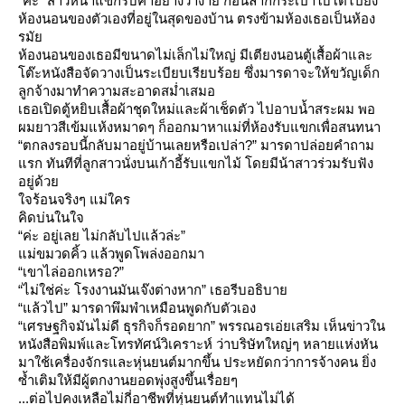
“ค่ะ” สาวหน้าแขกรับคำอย่างว่าง่าย ก่อนลากกระเป๋าใบโตไปยัง
ห้องนอนของตัวเองที่อยู่ในสุดของบ้าน ตรงข้ามห้องเธอเป็นห้อง
รมั
ห้องนอนของเธอมีขนาดไม่เล็กไม่ใหญ่ มีเตียงนอนตู้เสื้อผ้าและ
ต๊ะหนังสือจัดวางเป็นระเบียบเรียบร้อย ซึ่งมารดาจะให้ขวัญเด็ก
ลูกจ้างมาทำความสะอาดสม่ำเสมอ
เธอเปิดตู้หยิบเสื้อผ้าชุดใหม่และผ้าเช็ดตัว ไปอาบน้ำสระผม พอ
ผมยาวสีเข้มแห้งหมาดๆ ก็ออกมาหาแม่ที่ห้องรับแขกเพื่อสนทนา
“ตกลงรอบนี้กลับมาอยู่บ้านเลยหรือเปล่า?” มารดาปล่อยคำถาม
รก ทันทีที่ลูกสาวนั่งบนเก้าอี้รับแขกไม้ โดยมีน้าสาวร่วมรับฟัง
อยู่ด้ว
จร้อนจริงๆ แม่ใคร
คิดบ่นในใจ
“ค่ะ อยู่เลย ไม่กลับไปแล้วล่ะ”
ม่ขมวดคิ้ว แล้วพูดโพล่งออกมา
“เขาไล่ออกเหรอ?”
“ไม่ใช่ค่ะ โรงงานมันเจ๊งต่างหาก” เธอรีบอธิบา
“แล้วไป” มารดาพึมพำเหมือนพูดกับตัวเอง
“เศรษฐกิจมันไม่ดี ธุรกิจก็รอดยาก” พรรณอรเอ่ยเสริม เห็นข่าวใน
หนังสือพิมพ์และโทรทัศน์วิเคราะห์ ว่าบริษัทใหญ่ๆ หลายแห่งหัน
มาใช้เครื่องจักรและหุ่นยนต์มากขึ้น ประหยัดกว่าการจ้างคน ยิ่ง
ซ้ำเติมให้มีผู้ตกงานยอดพุ่งสูงขึ้นเรื่อยๆ
...ต่อไปคงเหลือไม่กี่อาชีพที่หุ่นยนต์ทำแทนไม่ได้